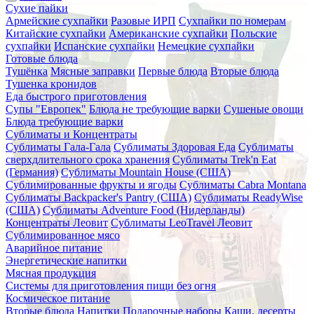
Сухие пайки
Армейские сухпайки
Разовые ИРП
Сухпайки по номерам
Китайские сухпайки
Американские сухпайки
Польские
сухпайки
Испанские сухпайки
Немецкие сухпайки
Готовые блюда
Тушёнка
Мясные заправки
Первые блюда
Вторые блюда
Тушенка кронидов
Еда быстрого приготовления
Супы "Европек"
Блюда не требующие варки
Сушеные овощи
Блюда требующие варки
Сублиматы и Концентраты
Сублиматы Гала-Гала
Сублиматы Здоровая Еда
Сублиматы
сверхдлительного срока хранения
Сублиматы Trek'n Eat
(Германия)
Сублиматы Mountain House (США)
Сублимированные фрукты и ягоды
Сублиматы Cabra Montana
Сублиматы Backpacker's Pantry (США)
Сублиматы ReadyWise
(США)
Сублиматы Adventure Food (Нидерланды)
Концентраты Леовит
Сублиматы LeoTravel Леовит
Сублимированное мясо
Аварийное питание
Энергетические напитки
Мясная продукция
Системы для приготовления пищи без огня
Космическое питание
Вторые блюда
Напитки
Подарочные наборы
Каши, десерты