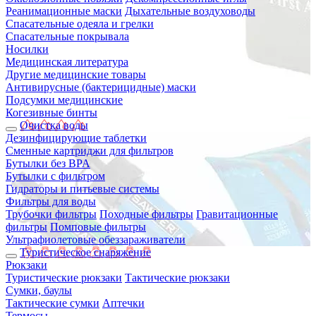
Реанимационные маски
Дыхательные воздуховоды
Спасательные одеяла и грелки
Спасательные покрывала
Носилки
Медицинская литература
Другие медицинские товары
Антивирусные (бактерицидные) маски
Подсумки медицинские
Когезивные бинты
Очистка воды
Дезинфицирующие таблетки
Сменные картриджи для фильтров
Бутылки без BPA
Бутылки с фильтром
Гидраторы и питьевые системы
Фильтры для воды
Трубочки фильтры
Походные фильтры
Гравитационные
фильтры
Помповые фильтры
Ультрафиолетовые обеззараживатели
Туристическое снаряжение
Рюкзаки
Туристические рюкзаки
Тактические рюкзаки
Сумки, баулы
Тактические сумки
Аптечки
Термосы