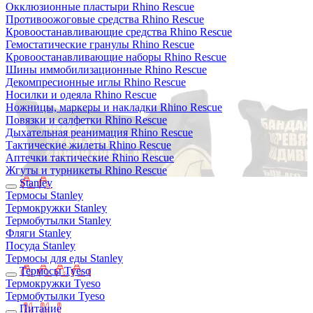
Окклюзионные пластыри Rhino Rescue
Противоожоговые средства Rhino Rescue
Кровоостанавливающие средства Rhino Rescue
Гемостатические гранулы Rhino Rescue
Кровоостанавливающие наборы Rhino Rescue
Шины иммобилизационные Rhino Rescue
Декомпресионные иглы Rhino Rescue
Носилки и одеяла Rhino Rescue
Ножницы, маркеры и накладки Rhino Rescue
Повязки и салфетки Rhino Rescue
Дыхательная реанимация Rhino Rescue
Тактические жилеты Rhino Rescue
Аптечки тактические Rhino Rescue
Жгуты и турникеты Rhino Rescue
Stanley
Термосы Stanley
Термокружки Stanley
Термобутылки Stanley
Фляги Stanley
Посуда Stanley
Термосы для еды Stanley
Термосы Tyeso
Термокружки Tyeso
Термобутылки Tyeso
Питание