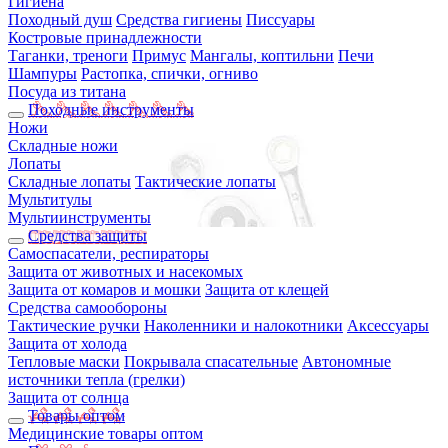
Гигиена
Походный душ
Средства гигиены
Писсуары
Костровые принадлежности
Таганки, треноги
Примус
Мангалы, коптильни
Печи
Шампуры
Растопка, спички, огниво
Посуда из титана
Походные инструменты
Ножи
Складные ножи
Лопаты
Складные лопаты
Тактические лопаты
Мультитулы
Мультиинструменты
Средства защиты
Самоспасатели, респираторы
Защита от животных и насекомых
Защита от комаров и мошки
Защита от клещей
Средства самообороны
Тактические ручки
Наколенники и налокотники
Аксессуары
Защита от холода
Тепловые маски
Покрывала спасательные
Автономные
источники тепла (грелки)
Защита от солнца
Товары оптом
Медицинские товары оптом