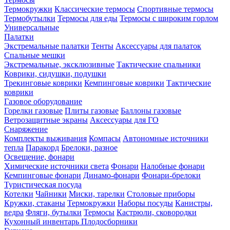
Термокружки
Классические термосы
Спортивные термосы
Термобутылки
Термосы для еды
Термосы с широким горлом
Универсальные
Палатки
Экстремальные палатки
Тенты
Аксессуары для палаток
Спальные мешки
Экстремальные, эксклюзивные
Тактические спальники
Коврики, сидушки, подушки
Трекинговые коврики
Кемпинговые коврики
Тактические
коврики
Газовое оборудование
Горелки газовые
Плиты газовые
Баллоны газовые
Ветрозащитные экраны
Аксессуары для ГО
Снаряжение
Комплекты выживания
Компасы
Автономные источники
тепла
Паракорд
Брелоки, разное
Освещение, фонари
Химические источники света
Фонари
Налобные фонари
Кемпинговые фонари
Динамо-фонари
Фонари-брелоки
Туристическая посуда
Котелки
Чайники
Миски, тарелки
Столовые приборы
Кружки, стаканы
Термокружки
Наборы посуды
Канистры,
ведра
Фляги, бутылки
Термосы
Кастрюли, сковородки
Кухонный инвентарь
Плодосборники