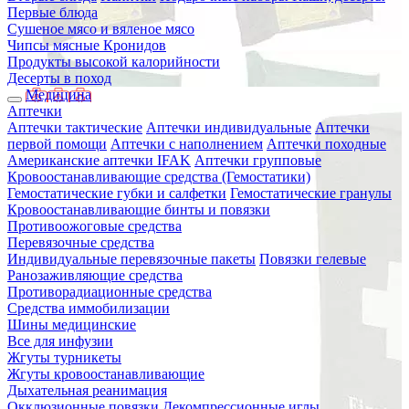
Первые блюда
Сушеное мясо и вяленое мясо
Чипсы мясные Кронидов
Продукты высокой калорийности
Десерты в поход
Медицина
Аптечки
Аптечки тактические
Аптечки индивидуальные
Аптечки
первой помощи
Аптечки с наполнением
Аптечки походные
Американские аптечки IFAK
Аптечки групповые
Кровоостанавливающие средства (Гемостатики)
Гемостатические губки и салфетки
Гемостатические гранулы
Кровоостанавливающие бинты и повязки
Противоожоговые средства
Перевязочные средства
Индивидуальные перевязочные пакеты
Повязки гелевые
Ранозаживляющие средства
Противорадиационные средства
Средства иммобилизации
Шины медицинские
Все для инфузии
Жгуты турникеты
Жгуты кровоостанавливающие
Дыхательная реанимация
Окклюзионные повязки
Декомпрессионные иглы