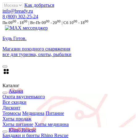
Как добраться
info@bready.ru
8 (800) 302-25-24
00
00
00
00
00
00
Пн 09
- 18
| Вт-Пт 09
- 20
| Сб 10
- 18
Будь Готов
.
Магазин походного снаряжения
все для туризма, охоты, рыбалки
Каталог
Акции
Охота вкусненького
Все скидки
Дисконт
Термосы
Медицина
Питание
Хиты продаж
Хиты питание
Хиты медицина
Rhino Rescue
Бандажи и бинты Rhino Rescue