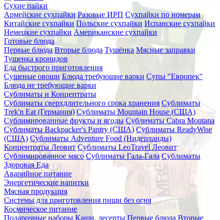
Сухие пайки
Армейские сухпайки
Разовые ИРП
Сухпайки по номерам
Китайские сухпайки
Польские сухпайки
Испанские сухпайки
Немецкие сухпайки
Американские сухпайки
Готовые блюда
Первые блюда
Вторые блюда
Тушёнка
Мясные заправки
Тушенка кронидов
Еда быстрого приготовления
Сушеные овощи
Блюда требующие варки
Супы "Европек"
Блюда не требующие варки
Сублиматы и Концентраты
Сублиматы сверхдлительного срока хранения
Сублиматы
Trek'n Eat (Германия)
Сублиматы Mountain House (США)
Сублимированные фрукты и ягоды
Сублиматы Cabra Montana
Сублиматы Backpacker's Pantry (США)
Сублиматы ReadyWise
(США)
Сублиматы Adventure Food (Нидерланды)
Концентраты Леовит
Сублиматы LeoTravel Леовит
Сублимированное мясо
Сублиматы Гала-Гала
Сублиматы
Здоровая Еда
Аварийное питание
Энергетические напитки
Мясная продукция
Системы для приготовления пищи без огня
Космическое питание
Подарочные наборы
Каши, десерты
Первые блюда
Вторые