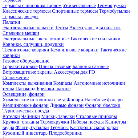
Термосы с широким горлом
Универсальные
Термокружки
Классические термосы
Спортивные термосы
Термобутылки
Термосы для еды
Палатки
Экстремальные палатки
Тенты
Аксессуары для палаток
Спальные мешки
Экстремальные, эксклюзивные
Тактические спальники
Коврики, сидушки, подушки
Трекинговые коврики
Кемпинговые коврики
Тактические
коврики
Газовое оборудование
Горелки газовые
Плиты газовые
Баллоны газовые
Ветрозащитные экраны
Аксессуары для ГО
Снаряжение
Комплекты выживания
Компасы
Автономные источники
тепла
Паракорд
Брелоки, разное
Освещение, фонари
Химические источники света
Фонари
Налобные фонари
Кемпинговые фонари
Динамо-фонари
Фонари-брелоки
Туристическая посуда
Котелки
Чайники
Миски, тарелки
Столовые приборы
Кружки, стаканы
Термокружки
Наборы посуды
Канистры,
ведра
Фляги, бутылки
Термосы
Кастрюли, сковородки
Кухонный инвентарь
Плодосборники