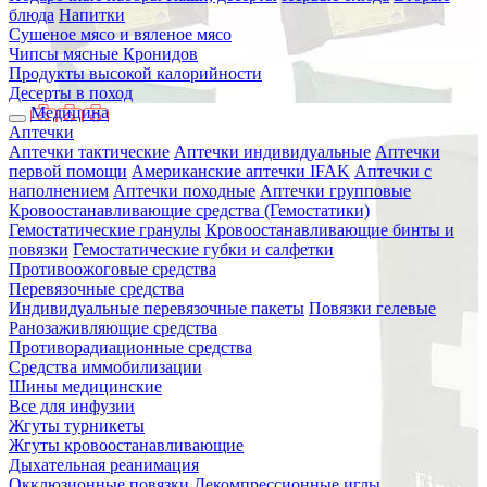
блюда
Напитки
Сушеное мясо и вяленое мясо
Чипсы мясные Кронидов
Продукты высокой калорийности
Десерты в поход
Медицина
Аптечки
Аптечки тактические
Аптечки индивидуальные
Аптечки
первой помощи
Американские аптечки IFAK
Аптечки с
наполнением
Аптечки походные
Аптечки групповые
Кровоостанавливающие средства (Гемостатики)
Гемостатические гранулы
Кровоостанавливающие бинты и
повязки
Гемостатические губки и салфетки
Противоожоговые средства
Перевязочные средства
Индивидуальные перевязочные пакеты
Повязки гелевые
Ранозаживляющие средства
Противорадиационные средства
Средства иммобилизации
Шины медицинские
Все для инфузии
Жгуты турникеты
Жгуты кровоостанавливающие
Дыхательная реанимация
Окклюзионные повязки
Декомпрессионные иглы