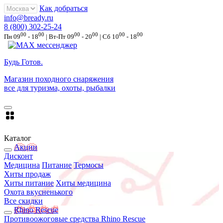
Как добраться
info@bready.ru
8 (800) 302-25-24
00
00
00
00
00
00
Пн 09
- 18
| Вт-Пт 09
- 20
| Сб 10
- 18
Будь Готов
.
Магазин походного снаряжения
все для туризма, охоты, рыбалки
Каталог
Акции
Дисконт
Медицина
Питание
Термосы
Хиты продаж
Хиты питание
Хиты медицина
Охота вкусненького
Все скидки
Rhino Rescue
Противоожоговые средства Rhino Rescue