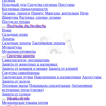
Гигиена
Походный душ
Средства гигиены
Писсуары
Костровые принадлежности
Таганки, треноги
Примус
Мангалы, коптильни
Печи
Шампуры
Растопка, спички, огниво
Посуда из титана
Походные инструменты
Ножи
Складные ножи
Лопаты
Складные лопаты
Тактические лопаты
Мультитулы
Мультиинструменты
Средства защиты
Самоспасатели, респираторы
Защита от животных и насекомых
Защита от комаров и мошки
Защита от клещей
Средства самообороны
Тактические ручки
Наколенники и налокотники
Аксессуары
Защита от холода
Тепловые маски
Покрывала спасательные
Автономные
источники тепла (грелки)
Защита от солнца
Товары оптом
Медицинские товары оптом