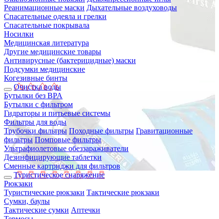
Реанимационные маски
Дыхательные воздуховоды
Спасательные одеяла и грелки
Спасательные покрывала
Носилки
Медицинская литература
Другие медицинские товары
Антивирусные (бактерицидные) маски
Подсумки медицинские
Когезивные бинты
Очистка воды
Бутылки без BPA
Бутылки с фильтром
Гидраторы и питьевые системы
Фильтры для воды
Трубочки фильтры
Походные фильтры
Гравитационные
фильтры
Помповые фильтры
Ультрафиолетовые обеззараживатели
Дезинфицирующие таблетки
Сменные картриджи для фильтров
Туристическое снаряжение
Рюкзаки
Туристические рюкзаки
Тактические рюкзаки
Сумки, баулы
Тактические сумки
Аптечки
Термосы