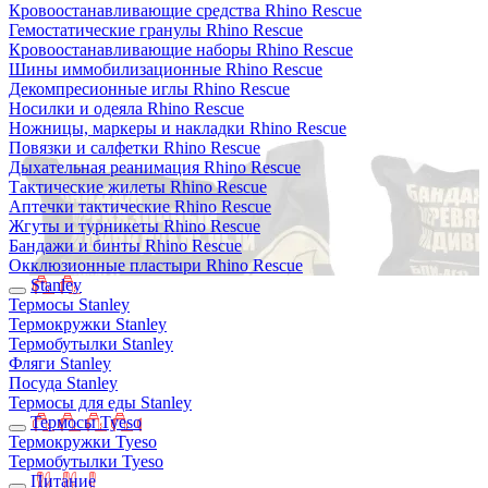
Кровоостанавливающие средства Rhino Rescue
Гемостатические гранулы Rhino Rescue
Кровоостанавливающие наборы Rhino Rescue
Шины иммобилизационные Rhino Rescue
Декомпресионные иглы Rhino Rescue
Носилки и одеяла Rhino Rescue
Ножницы, маркеры и накладки Rhino Rescue
Повязки и салфетки Rhino Rescue
Дыхательная реанимация Rhino Rescue
Тактические жилеты Rhino Rescue
Аптечки тактические Rhino Rescue
Жгуты и турникеты Rhino Rescue
Бандажи и бинты Rhino Rescue
Окклюзионные пластыри Rhino Rescue
Stanley
Термосы Stanley
Термокружки Stanley
Термобутылки Stanley
Фляги Stanley
Посуда Stanley
Термосы для еды Stanley
Термосы Tyeso
Термокружки Tyeso
Термобутылки Tyeso
Питание