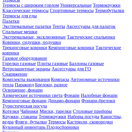
Термосы с широким горлом
Универсальные
Термокружки
Классические термосы
Спортивные термосы
Термобутылки
Термосы для еды
Палатки
Экстремальные палатки
Тенты
Аксессуары для палаток
Спальные мешки
Экстремальные, эксклюзивные
Тактические спальники
Коврики, сидушки, подушки
Трекинговые коврики
Кемпинговые коврики
Тактические
коврики
Газовое оборудование
Горелки газовые
Плиты газовые
Баллоны газовые
Ветрозащитные экраны
Аксессуары для ГО
Снаряжение
Комплекты выживания
Компасы
Автономные источники
тепла
Паракорд
Брелоки, разное
Освещение, фонари
Химические источники света
Фонари
Налобные фонари
Кемпинговые фонари
Динамо-фонари
Фонари-брелоки
Туристическая посуда
Котелки
Чайники
Миски, тарелки
Столовые приборы
Кружки, стаканы
Термокружки
Наборы посуды
Канистры,
ведра
Фляги, бутылки
Термосы
Кастрюли, сковородки
Кухонный инвентарь
Плодосборники