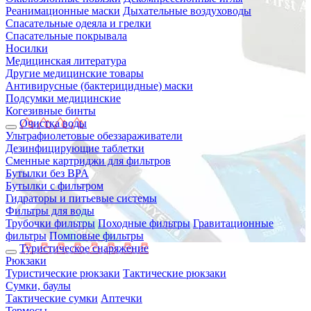
Реанимационные маски
Дыхательные воздуховоды
Спасательные одеяла и грелки
Спасательные покрывала
Носилки
Медицинская литература
Другие медицинские товары
Антивирусные (бактерицидные) маски
Подсумки медицинские
Когезивные бинты
Очистка воды
Ультрафиолетовые обеззараживатели
Дезинфицирующие таблетки
Сменные картриджи для фильтров
Бутылки без BPA
Бутылки с фильтром
Гидраторы и питьевые системы
Фильтры для воды
Трубочки фильтры
Походные фильтры
Гравитационные
фильтры
Помповые фильтры
Туристическое снаряжение
Рюкзаки
Туристические рюкзаки
Тактические рюкзаки
Сумки, баулы
Тактические сумки
Аптечки
Термосы