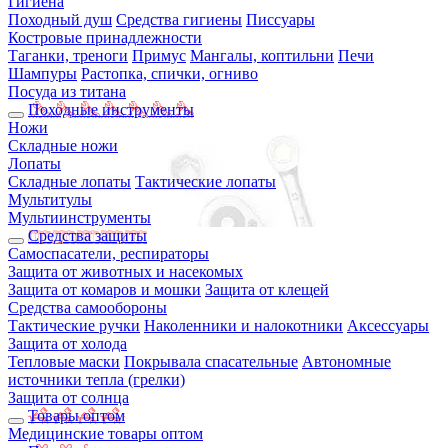
Гигиена
Походный душ
Средства гигиены
Писсуары
Костровые принадлежности
Таганки, треноги
Примус
Мангалы, коптильни
Печи
Шампуры
Растопка, спички, огниво
Посуда из титана
Походные инструменты
Ножи
Складные ножи
Лопаты
Складные лопаты
Тактические лопаты
Мультитулы
Мультиинструменты
Средства защиты
Самоспасатели, респираторы
Защита от животных и насекомых
Защита от комаров и мошки
Защита от клещей
Средства самообороны
Тактические ручки
Наколенники и налокотники
Аксессуары
Защита от холода
Тепловые маски
Покрывала спасательные
Автономные
источники тепла (грелки)
Защита от солнца
Товары оптом
Медицинские товары оптом