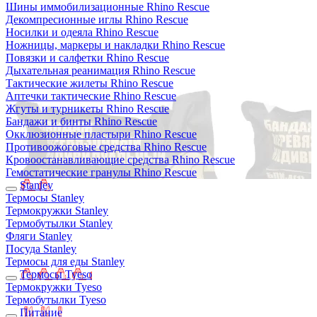
Шины иммобилизационные Rhino Rescue
Декомпресионные иглы Rhino Rescue
Носилки и одеяла Rhino Rescue
Ножницы, маркеры и накладки Rhino Rescue
Повязки и салфетки Rhino Rescue
Дыхательная реанимация Rhino Rescue
Тактические жилеты Rhino Rescue
Аптечки тактические Rhino Rescue
Жгуты и турникеты Rhino Rescue
Бандажи и бинты Rhino Rescue
Окклюзионные пластыри Rhino Rescue
Противоожоговые средства Rhino Rescue
Кровоостанавливающие средства Rhino Rescue
Гемостатические гранулы Rhino Rescue
Stanley
Термосы Stanley
Термокружки Stanley
Термобутылки Stanley
Фляги Stanley
Посуда Stanley
Термосы для еды Stanley
Термосы Tyeso
Термокружки Tyeso
Термобутылки Tyeso
Питание