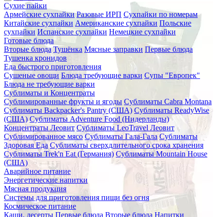
Сухие пайки
Армейские сухпайки
Разовые ИРП
Сухпайки по номерам
Китайские сухпайки
Американские сухпайки
Польские
сухпайки
Испанские сухпайки
Немецкие сухпайки
Готовые блюда
Вторые блюда
Тушёнка
Мясные заправки
Первые блюда
Тушенка кронидов
Еда быстрого приготовления
Сушеные овощи
Блюда требующие варки
Супы "Европек"
Блюда не требующие варки
Сублиматы и Концентраты
Сублимированные фрукты и ягоды
Сублиматы Cabra Montana
Сублиматы Backpacker's Pantry (США)
Сублиматы ReadyWise
(США)
Сублиматы Adventure Food (Нидерланды)
Концентраты Леовит
Сублиматы LeoTravel Леовит
Сублимированное мясо
Сублиматы Гала-Гала
Сублиматы
Здоровая Еда
Сублиматы сверхдлительного срока хранения
Сублиматы Trek'n Eat (Германия)
Сублиматы Mountain House
(США)
Аварийное питание
Энергетические напитки
Мясная продукция
Системы для приготовления пищи без огня
Космическое питание
Каши, десерты
Первые блюда
Вторые блюда
Напитки