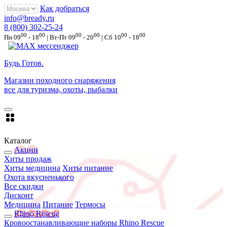
Как добраться
info@bready.ru
8 (800) 302-25-24
00
00
00
00
00
00
Пн 09
- 18
| Вт-Пт 09
- 20
| Сб 10
- 18
Будь Готов
.
Магазин походного снаряжения
все для туризма, охоты, рыбалки
Каталог
Акции
Хиты продаж
Хиты медицина
Хиты питание
Охота вкусненького
Все скидки
Дисконт
Медицина
Питание
Термосы
Rhino Rescue
Кровоостанавливающие наборы Rhino Rescue