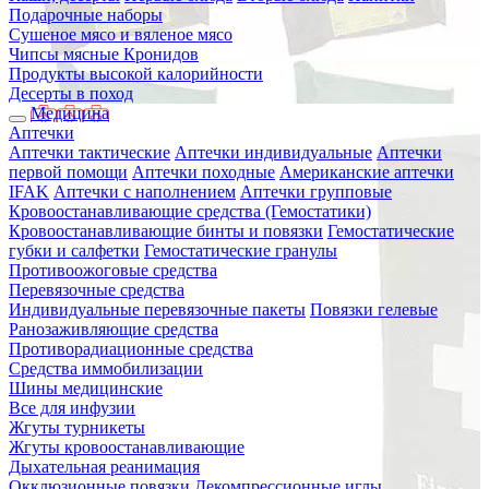
Подарочные наборы
Сушеное мясо и вяленое мясо
Чипсы мясные Кронидов
Продукты высокой калорийности
Десерты в поход
Медицина
Аптечки
Аптечки тактические
Аптечки индивидуальные
Аптечки
первой помощи
Аптечки походные
Американские аптечки
IFAK
Аптечки с наполнением
Аптечки групповые
Кровоостанавливающие средства (Гемостатики)
Кровоостанавливающие бинты и повязки
Гемостатические
губки и салфетки
Гемостатические гранулы
Противоожоговые средства
Перевязочные средства
Индивидуальные перевязочные пакеты
Повязки гелевые
Ранозаживляющие средства
Противорадиационные средства
Средства иммобилизации
Шины медицинские
Все для инфузии
Жгуты турникеты
Жгуты кровоостанавливающие
Дыхательная реанимация
Окклюзионные повязки
Декомпрессионные иглы