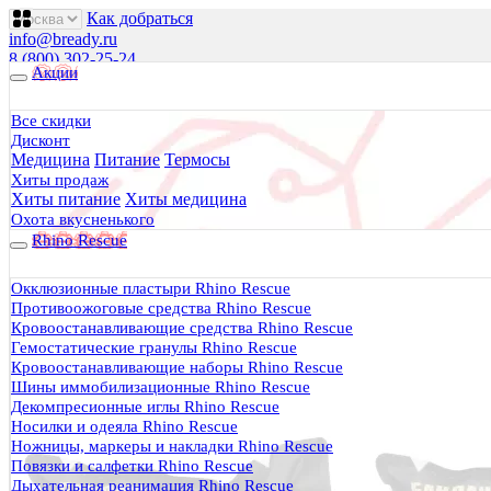
Как добраться
info@bready.ru
8 (800) 302-25-24
Акции
00
00
00
00
00
00
Пн 09
- 18
| Вт-Пт 09
- 20
| Сб 10
- 18
Все скидки
Дисконт
Будь Готов
.
Медицина
Питание
Термосы
Магазин походного снаряжения
Хиты продаж
все для туризма, охоты, рыбалки
Хиты питание
Хиты медицина
Охота вкусненького
Rhino Rescue
Каталог
0 руб.
Окклюзионные пластыри Rhino Rescue
0
Противоожоговые средства Rhino Rescue
Кровоостанавливающие средства Rhino Rescue
Гемостатические гранулы Rhino Rescue
Кровоостанавливающие наборы Rhino Rescue
Шины иммобилизационные Rhino Rescue
Декомпресионные иглы Rhino Rescue
0
Носилки и одеяла Rhino Rescue
Ножницы, маркеры и накладки Rhino Rescue
Тактическая медицина
Повязки и салфетки Rhino Rescue
Еда в дорогу
Дыхательная реанимация Rhino Rescue