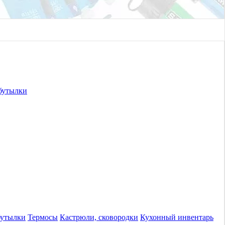
бутылки
бутылки
Термосы
Кастрюли, сковородки
Кухонный инвентарь