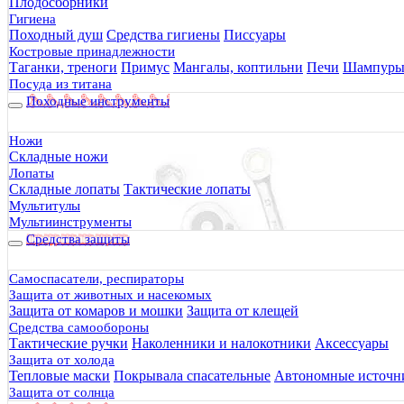
Плодосборники
Гигиена
Походный душ
Средства гигиены
Писсуары
Костровые принадлежности
Таганки, треноги
Примус
Мангалы, коптильни
Печи
Шампур
Посуда из титана
Походные инструменты
Ножи
Складные ножи
Лопаты
Складные лопаты
Тактические лопаты
Мультитулы
Мультиинструменты
Средства защиты
Самоспасатели, респираторы
Защита от животных и насекомых
Защита от комаров и мошки
Защита от клещей
Средства самообороны
Тактические ручки
Наколенники и налокотники
Аксессуары
Защита от холода
Тепловые маски
Покрывала спасательные
Автономные источни
Защита от солнца