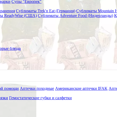
варки
Супы "Европек"
хранения
Сублиматы Trek'n Eat (Германия)
Сублиматы Mountain 
ы ReadyWise (США)
Сублиматы Adventure Food (Нидерланды)
К
l Vented
рей Chest Seal + Chest Seal V
орые блюда
ой помощи
Аптечки походные
Американские аптечки IFAK
Апте
язки
Гемостатические губки и салфетки