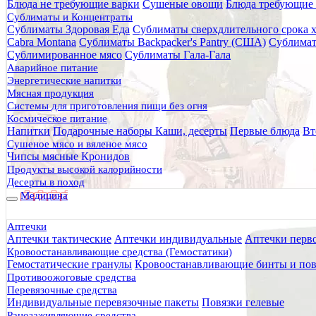
Блюда не требующие варки
Сушеные овощи
Блюда требующие 
Главная
Сублиматы и Концентраты
Каталог товаров
Сублиматы Здоровая Еда
Сублиматы сверхдлительного срока 
Медицина
Cabra Montana
Сублиматы Backpacker's Pantry (США)
Сублимат
Комплект окклюзионных пластырей Chest Seal + Chest Sea
Сублимированное мясо
Сублиматы Гала-Гала
Аварийное питание
Комплект окклюзионных пласты
Энергетические напитки
Мясная продукция
Системы для приготовления пищи без огня
Космическое питание
Напитки
Подарочные наборы
Каши, десерты
Первые блюда
Вт
Сушеное мясо и вяленое мясо
Чипсы мясные Кронидов
Продукты высокой калорийности
Десерты в поход
Медицина
Аптечки
Аптечки тактические
Аптечки индивидуальные
Аптечки перв
Кровоостанавливающие средства (Гемостатики)
Гемостатические гранулы
Кровоостанавливающие бинты и пов
Противоожоговые средства
Перевязочные средства
Индивидуальные перевязочные пакеты
Повязки гелевые
Ранозаживляющие средства