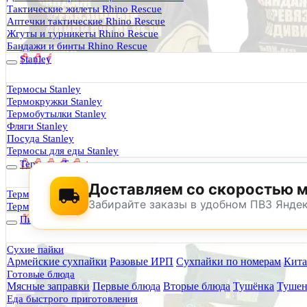
Термосы Stanley
Тактические жилеты Rhino Rescue
Фильтры для воды
Аптечки тактические Rhino Rescue
Оплата и доставка
Жгуты и турникеты Rhino Rescue
Гарантия и возврат
Бандажи и бинты Rhino Rescue
Оптовикам
Stanley
Контакты
Термосы Stanley
Термокружки Stanley
Будь Готов
.
Термобутылки Stanley
Фляги Stanley
0
Посуда Stanley
Термосы для еды Stanley
Термосы Tyeso
Доставляем со скоростью 
Термокружки Tyeso
Забирайте заказы в удобном ПВЗ Янде
Термобутылки Tyeso
Питание
Сухие пайки
Армейские сухпайки
Разовые ИРП
Сухпайки по номерам
Кита
По техническим причинам магазин не буд
Готовые блюда
Заранее корректируйте дату и время посещения магазина.
Мясные заправки
Первые блюда
Вторые блюда
Тушёнка
Тушен
Еда быстрого приготовления