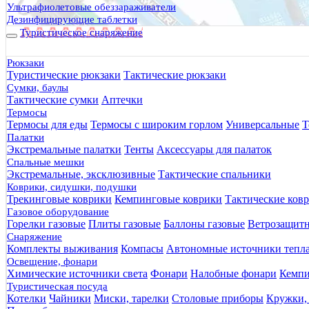
Ультрафиолетовые обеззараживатели
Дезинфицирующие таблетки
Туристическое снаряжение
Рюкзаки
Туристические рюкзаки
Тактические рюкзаки
Сумки, баулы
Тактические сумки
Аптечки
Термосы
Термосы для еды
Термосы с широким горлом
Универсальные
Т
Палатки
Экстремальные палатки
Тенты
Аксессуары для палаток
Спальные мешки
Экстремальные, эксклюзивные
Тактические спальники
Коврики, сидушки, подушки
Трекинговые коврики
Кемпинговые коврики
Тактические ков
Газовое оборудование
Горелки газовые
Плиты газовые
Баллоны газовые
Ветрозащит
Снаряжение
Комплекты выживания
Компасы
Автономные источники тепл
Освещение, фонари
Химические источники света
Фонари
Налобные фонари
Кемпи
Туристическая посуда
Котелки
Чайники
Миски, тарелки
Столовые приборы
Кружки,