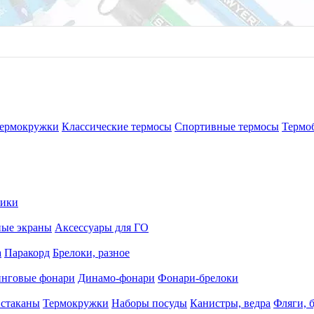
ермокружки
Классические термосы
Спортивные термосы
Термо
рики
ные экраны
Аксессуары для ГО
а
Паракорд
Брелоки, разное
нговые фонари
Динамо-фонари
Фонари-брелоки
 стаканы
Термокружки
Наборы посуды
Канистры, ведра
Фляги, 