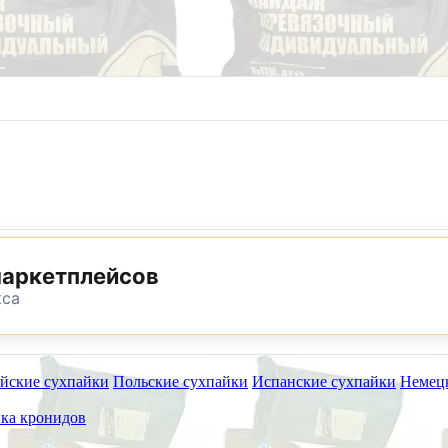
8 (800) 302-25-24
8 (495) 782-73-32
маркетплейсов
кса
йские сухпайки
Польские сухпайки
Испанские сухпайки
Немец
ет работать на самовывоз в субботу 8 и 15 августа.
ка кронидов