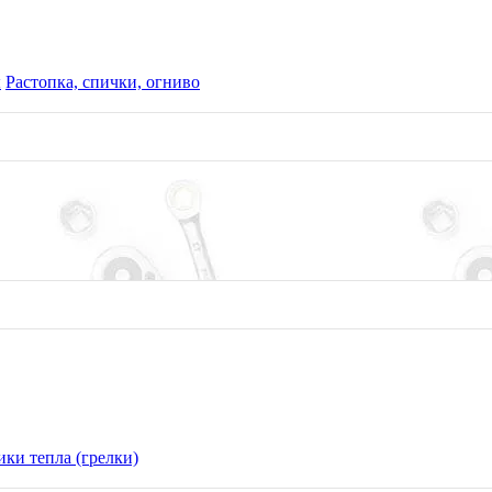
ы
Растопка, спички, огниво
ки тепла (грелки)