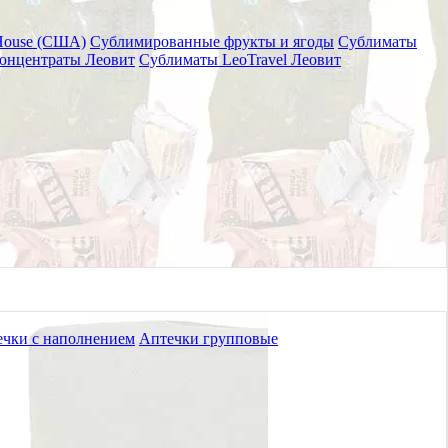
House (США)
Сублимированные фрукты и ягоды
Сублиматы
онцентраты Леовит
Сублиматы LeoTravel Леовит
ented
чки с наполнением
Аптечки групповые