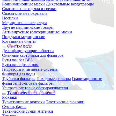
Реанимационные маски
Дыхательные воздуховоды
Спасательные одеяла и грелки
Спасательные покрывала
Носилки
Медицинская литература
Другие медицинские товары
Антивирусные (бактерицидные) маски
Подсумки медицинские
Когезивные бинты
Очистка воды
Дезинфицирующие таблетки
Сменные картриджи для фильтров
Бутылки без BPA
Бутылки с фильтром
Гидраторы и питьевые системы
Фильтры для воды
Трубочки фильтры
Походные фильтры
Гравитационные
фильтры
Помповые фильтры
Ультрафиолетовые обеззараживатели
Туристическое снаряжение
Рюкзаки
Туристические рюкзаки
Тактические рюкзаки
Сумки, баулы
Тактические сумки
Аптечки
Термосы