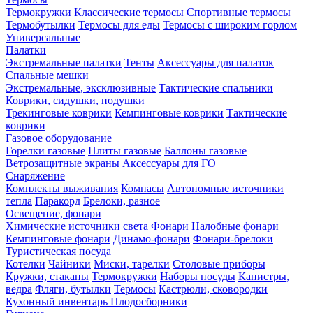
Термокружки
Классические термосы
Спортивные термосы
Термобутылки
Термосы для еды
Термосы с широким горлом
Универсальные
Палатки
Экстремальные палатки
Тенты
Аксессуары для палаток
Спальные мешки
Экстремальные, эксклюзивные
Тактические спальники
Коврики, сидушки, подушки
Трекинговые коврики
Кемпинговые коврики
Тактические
коврики
Газовое оборудование
Горелки газовые
Плиты газовые
Баллоны газовые
Ветрозащитные экраны
Аксессуары для ГО
Снаряжение
Комплекты выживания
Компасы
Автономные источники
тепла
Паракорд
Брелоки, разное
Освещение, фонари
Химические источники света
Фонари
Налобные фонари
Кемпинговые фонари
Динамо-фонари
Фонари-брелоки
Туристическая посуда
Котелки
Чайники
Миски, тарелки
Столовые приборы
Кружки, стаканы
Термокружки
Наборы посуды
Канистры,
ведра
Фляги, бутылки
Термосы
Кастрюли, сковородки
Кухонный инвентарь
Плодосборники