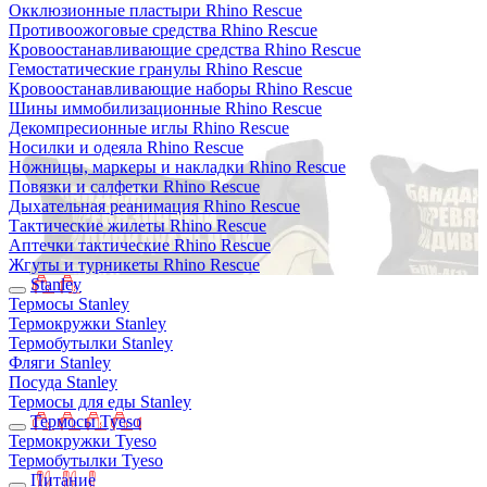
Окклюзионные пластыри Rhino Rescue
Противоожоговые средства Rhino Rescue
Кровоостанавливающие средства Rhino Rescue
Гемостатические гранулы Rhino Rescue
Кровоостанавливающие наборы Rhino Rescue
Шины иммобилизационные Rhino Rescue
Декомпресионные иглы Rhino Rescue
Носилки и одеяла Rhino Rescue
Ножницы, маркеры и накладки Rhino Rescue
Повязки и салфетки Rhino Rescue
Дыхательная реанимация Rhino Rescue
Тактические жилеты Rhino Rescue
Аптечки тактические Rhino Rescue
Жгуты и турникеты Rhino Rescue
Stanley
Термосы Stanley
Термокружки Stanley
Термобутылки Stanley
Фляги Stanley
Посуда Stanley
Термосы для еды Stanley
Термосы Tyeso
Термокружки Tyeso
Термобутылки Tyeso
Питание