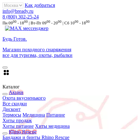
Как добраться
info@bready.ru
8 (800) 302-25-24
00
00
00
00
00
00
Пн 09
- 18
| Вт-Пт 09
- 20
| Сб 10
- 18
Будь Готов
.
Магазин походного снаряжения
все для туризма, охоты, рыбалки
Каталог
Акции
Охота вкусненького
Все скидки
Дисконт
Термосы
Медицина
Питание
Хиты продаж
Хиты питание
Хиты медицина
Rhino Rescue
Бандажи и бинты Rhino Rescue