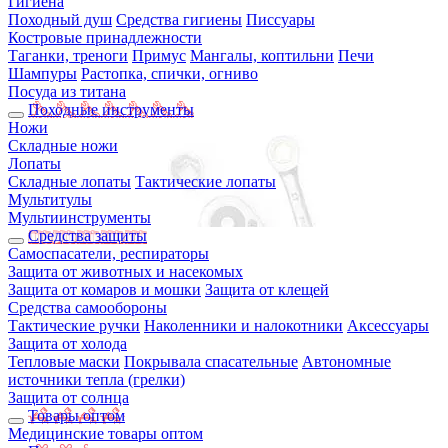
Гигиена
Походный душ
Средства гигиены
Писсуары
Костровые принадлежности
Таганки, треноги
Примус
Мангалы, коптильни
Печи
Шампуры
Растопка, спички, огниво
Посуда из титана
Походные инструменты
Ножи
Складные ножи
Лопаты
Складные лопаты
Тактические лопаты
Мультитулы
Мультиинструменты
Средства защиты
Самоспасатели, респираторы
Защита от животных и насекомых
Защита от комаров и мошки
Защита от клещей
Средства самообороны
Тактические ручки
Наколенники и налокотники
Аксессуары
Защита от холода
Тепловые маски
Покрывала спасательные
Автономные
источники тепла (грелки)
Защита от солнца
Товары оптом
Медицинские товары оптом