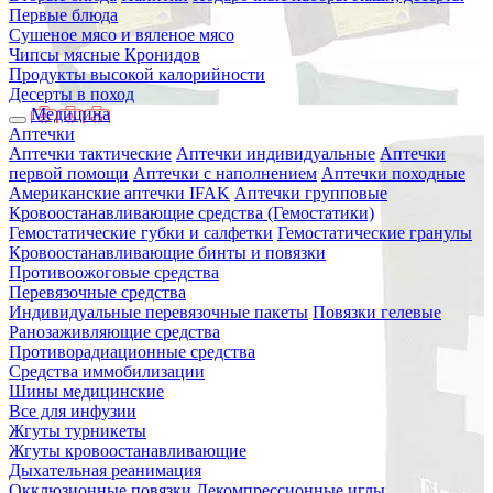
Первые блюда
Сушеное мясо и вяленое мясо
Чипсы мясные Кронидов
Продукты высокой калорийности
Десерты в поход
Медицина
Аптечки
Аптечки тактические
Аптечки индивидуальные
Аптечки
первой помощи
Аптечки с наполнением
Аптечки походные
Американские аптечки IFAK
Аптечки групповые
Кровоостанавливающие средства (Гемостатики)
Гемостатические губки и салфетки
Гемостатические гранулы
Кровоостанавливающие бинты и повязки
Противоожоговые средства
Перевязочные средства
Индивидуальные перевязочные пакеты
Повязки гелевые
Ранозаживляющие средства
Противорадиационные средства
Средства иммобилизации
Шины медицинские
Все для инфузии
Жгуты турникеты
Жгуты кровоостанавливающие
Дыхательная реанимация
Окклюзионные повязки
Декомпрессионные иглы