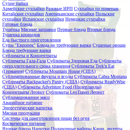
Сухие пайки
Армейские сухпайки
Разовые ИРП
Сухпайки по номерам
Китайские сухпайки
Американские сухпайки
Польские
сухпайки
Испанские сухпайки
Немецкие сухпайки
Готовые блюда
Тушёнка
Мясные заправки
Первые блюда
Вторые блюда
Тушенка кронидов
Еда быстрого приготовления
Супы "Европек"
Блюда не требующие варки
Сушеные овощи
Блюда требующие варки
Сублиматы и Концентраты
Сублиматы Гала-Гала
Сублиматы Здоровая Еда
Сублиматы
сверхдлительного срока хранения
Сублиматы Trek'n Eat
(Германия)
Сублиматы Mountain House (США)
Сублимированные фрукты и ягоды
Сублиматы Cabra Montana
Сублиматы Backpacker's Pantry (США)
Сублиматы ReadyWise
(США)
Сублиматы Adventure Food (Нидерланды)
Концентраты Леовит
Сублиматы LeoTravel Леовит
Сублимированное мясо
Аварийное питание
Энергетические напитки
Мясная продукция
Системы для приготовления пищи без огня
Космическое питание
Вторые блюда
Напитки
Подарочные наборы
Каши, десерты