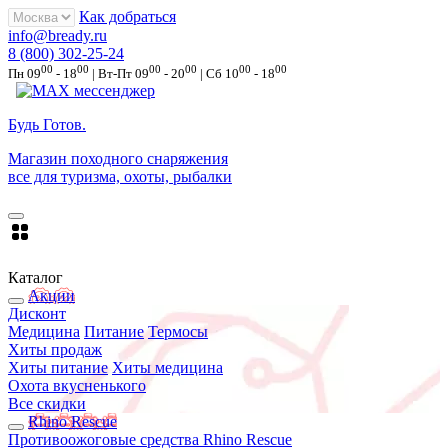
Как добраться
info@bready.ru
8 (800) 302-25-24
00
00
00
00
00
00
Пн 09
- 18
| Вт-Пт 09
- 20
| Сб 10
- 18
Будь Готов
.
Магазин походного снаряжения
все для туризма, охоты, рыбалки
Каталог
Акции
Дисконт
Медицина
Питание
Термосы
Хиты продаж
Хиты питание
Хиты медицина
Охота вкусненького
Все скидки
Rhino Rescue
Противоожоговые средства Rhino Rescue