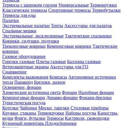
Термосы с широким горлом
Универсальные
Термокружки
Классические термосы
Спортивные термосы
Термобутылки
Термосы для еды
Палатки
Экстремальные палатки
Тенты
Аксессуары для палаток
Спальные мешки
Экстремальные, эксклюзивные
Тактические спальники
Коврики, сидушки, подушки
Трекинговые коврики
Кемпинговые коврики
Тактические
коврики
Газовое оборудование
Горелки газовые
Плиты газовые
Баллоны газовые
Ветрозащитные экраны
Аксессуары для ГО
Снаряжение
Комплекты выживания
Компасы
Автономные источники
тепла
Паракорд
Брелоки, разное
Освещение, фонари
Химические источники света
Фонари
Налобные фонари
Кемпинговые фонари
Динамо-фонари
Фонари-брелоки
Туристическая посуда
Котелки
Чайники
Миски, тарелки
Столовые приборы
Кружки, стаканы
Термокружки
Наборы посуды
Канистры,
ведра
Фляги, бутылки
Термосы
Кастрюли, сковородки
Кухонный инвентарь
Плодосборники