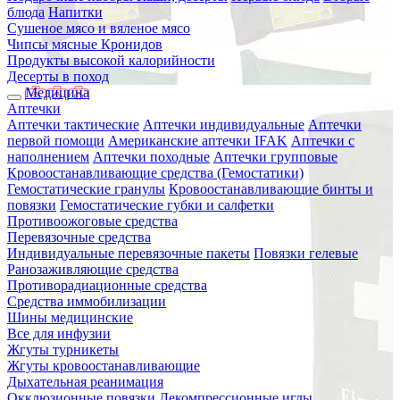
блюда
Напитки
Сушеное мясо и вяленое мясо
Чипсы мясные Кронидов
Продукты высокой калорийности
Десерты в поход
Медицина
Аптечки
Аптечки тактические
Аптечки индивидуальные
Аптечки
первой помощи
Американские аптечки IFAK
Аптечки с
наполнением
Аптечки походные
Аптечки групповые
Кровоостанавливающие средства (Гемостатики)
Гемостатические гранулы
Кровоостанавливающие бинты и
повязки
Гемостатические губки и салфетки
Противоожоговые средства
Перевязочные средства
Индивидуальные перевязочные пакеты
Повязки гелевые
Ранозаживляющие средства
Противорадиационные средства
Средства иммобилизации
Шины медицинские
Все для инфузии
Жгуты турникеты
Жгуты кровоостанавливающие
Дыхательная реанимация
Окклюзионные повязки
Декомпрессионные иглы