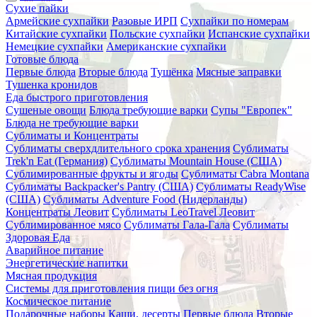
Сухие пайки
Армейские сухпайки
Разовые ИРП
Сухпайки по номерам
Китайские сухпайки
Польские сухпайки
Испанские сухпайки
Немецкие сухпайки
Американские сухпайки
Готовые блюда
Первые блюда
Вторые блюда
Тушёнка
Мясные заправки
Тушенка кронидов
Еда быстрого приготовления
Сушеные овощи
Блюда требующие варки
Супы "Европек"
Блюда не требующие варки
Сублиматы и Концентраты
Сублиматы сверхдлительного срока хранения
Сублиматы
Trek'n Eat (Германия)
Сублиматы Mountain House (США)
Сублимированные фрукты и ягоды
Сублиматы Cabra Montana
Сублиматы Backpacker's Pantry (США)
Сублиматы ReadyWise
(США)
Сублиматы Adventure Food (Нидерланды)
Концентраты Леовит
Сублиматы LeoTravel Леовит
Сублимированное мясо
Сублиматы Гала-Гала
Сублиматы
Здоровая Еда
Аварийное питание
Энергетические напитки
Мясная продукция
Системы для приготовления пищи без огня
Космическое питание
Подарочные наборы
Каши, десерты
Первые блюда
Вторые