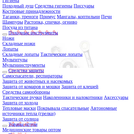
Гигиена
Походный душ
Средства гигиены
Писсуары
Костровые принадлежности
Таганки, треноги
Примус
Мангалы, коптильни
Печи
Шампуры
Растопка, спички, огниво
Посуда из титана
Походные инструменты
Ножи
Складные ножи
Лопаты
Складные лопаты
Тактические лопаты
Мультитулы
Мультиинструменты
Средства защиты
Самоспасатели, респираторы
Защита от животных и насекомых
Защита от комаров и мошки
Защита от клещей
Средства самообороны
Тактические ручки
Наколенники и налокотники
Аксессуары
Защита от холода
Тепловые маски
Покрывала спасательные
Автономные
источники тепла (грелки)
Защита от солнца
Товары оптом
Медицинские товары оптом