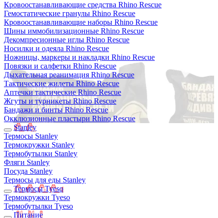
Кровоостанавливающие средства Rhino Rescue
Гемостатические гранулы Rhino Rescue
Кровоостанавливающие наборы Rhino Rescue
Шины иммобилизационные Rhino Rescue
Декомпресионные иглы Rhino Rescue
Носилки и одеяла Rhino Rescue
Ножницы, маркеры и накладки Rhino Rescue
Повязки и салфетки Rhino Rescue
Дыхательная реанимация Rhino Rescue
Тактические жилеты Rhino Rescue
Аптечки тактические Rhino Rescue
Жгуты и турникеты Rhino Rescue
Бандажи и бинты Rhino Rescue
Окклюзионные пластыри Rhino Rescue
Stanley
Термосы Stanley
Термокружки Stanley
Термобутылки Stanley
Фляги Stanley
Посуда Stanley
Термосы для еды Stanley
Термосы Tyeso
Термокружки Tyeso
Термобутылки Tyeso
Питание