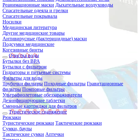
Реанимационные маски
Дыхательные воздуховоды
Спасательные одеяла и грелки
Спасательные покрывала
Носилки
Медицинская литература
Другие медицинские товары
Антивирусные (бактерицидные) маски
Подсумки медицинские
Когезивные бинты
Очистка воды
Бутылки без BPA
Бутылки с фильтром
Гидраторы и питьевые системы
Фильтры для воды
Трубочки фильтры
Походные фильтры
Гравитационные
фильтры
Помповые фильтры
Ультрафиолетовые обеззараживатели
Дезинфицирующие таблетки
Сменные картриджи для фильтров
Туристическое снаряжение
Рюкзаки
Туристические рюкзаки
Тактические рюкзаки
Сумки, баулы
Тактические сумки
Аптечки
Термосы