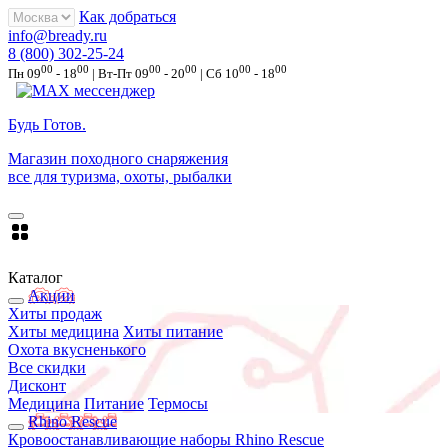
Как добраться
info@bready.ru
8 (800) 302-25-24
00
00
00
00
00
00
Пн 09
- 18
| Вт-Пт 09
- 20
| Сб 10
- 18
Будь Готов
.
Магазин походного снаряжения
все для туризма, охоты, рыбалки
Каталог
Акции
Хиты продаж
Хиты медицина
Хиты питание
Охота вкусненького
Все скидки
Дисконт
Медицина
Питание
Термосы
Rhino Rescue
Кровоостанавливающие наборы Rhino Rescue