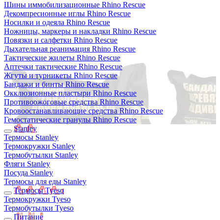
Шины иммобилизационные Rhino Rescue
Декомпресионные иглы Rhino Rescue
Носилки и одеяла Rhino Rescue
Ножницы, маркеры и накладки Rhino Rescue
Повязки и салфетки Rhino Rescue
Дыхательная реанимация Rhino Rescue
Тактические жилеты Rhino Rescue
Аптечки тактические Rhino Rescue
Жгуты и турникеты Rhino Rescue
Бандажи и бинты Rhino Rescue
Окклюзионные пластыри Rhino Rescue
Противоожоговые средства Rhino Rescue
Кровоостанавливающие средства Rhino Rescue
Гемостатические гранулы Rhino Rescue
Stanley
Термосы Stanley
Термокружки Stanley
Термобутылки Stanley
Фляги Stanley
Посуда Stanley
Термосы для еды Stanley
Термосы Tyeso
Термокружки Tyeso
Термобутылки Tyeso
Питание