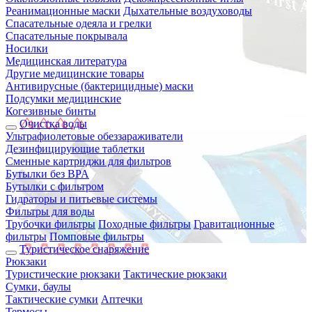
Реанимационные маски
Дыхательные воздуховоды
Спасательные одеяла и грелки
Спасательные покрывала
Носилки
Медицинская литература
Другие медицинские товары
Антивирусные (бактерицидные) маски
Подсумки медицинские
Когезивные бинты
Очистка воды
Ультрафиолетовые обеззараживатели
Дезинфицирующие таблетки
Сменные картриджи для фильтров
Бутылки без BPA
Бутылки с фильтром
Гидраторы и питьевые системы
Фильтры для воды
Трубочки фильтры
Походные фильтры
Гравитационные
фильтры
Помповые фильтры
Туристическое снаряжение
Рюкзаки
Туристические рюкзаки
Тактические рюкзаки
Сумки, баулы
Тактические сумки
Аптечки
Термосы