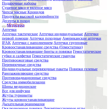
Подарочные наборы
Сушеное мясо и вяленое мясо
Чипсы мясные Кронидов
Продукты высокой калорийности
Десерты в поход
Медицина
Аптечки
Аптечки тактические
Аптечки индивидуальные
Аптечки
первой помощи
Аптечки походные
Американские аптечки
IFAK
Аптечки с наполнением
Аптечки групповые
Кровоостанавливающие средства (Гемостатики)
Кровоостанавливающие бинты и повязки
Гемостатические
губки и салфетки
Гемостатические гранулы
Противоожоговые средства
Перевязочные средства
Индивидуальные перевязочные пакеты
Повязки гелевые
Ранозаживляющие средства
Противорадиационные средства
Средства иммобилизации
Шины медицинские
Все для инфузии
Жгуты турникеты
Жгуты кровоостанавливающие
Дыхательная реанимация
Окклюзионные повязки
Декомпрессионные иглы