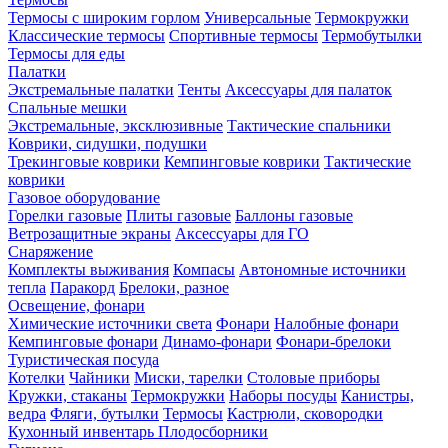
Термосы с широким горлом
Универсальные
Термокружки
Классические термосы
Спортивные термосы
Термобутылки
Термосы для еды
Палатки
Экстремальные палатки
Тенты
Аксессуары для палаток
Спальные мешки
Экстремальные, эксклюзивные
Тактические спальники
Коврики, сидушки, подушки
Трекинговые коврики
Кемпинговые коврики
Тактические
коврики
Газовое оборудование
Горелки газовые
Плиты газовые
Баллоны газовые
Ветрозащитные экраны
Аксессуары для ГО
Снаряжение
Комплекты выживания
Компасы
Автономные источники
тепла
Паракорд
Брелоки, разное
Освещение, фонари
Химические источники света
Фонари
Налобные фонари
Кемпинговые фонари
Динамо-фонари
Фонари-брелоки
Туристическая посуда
Котелки
Чайники
Миски, тарелки
Столовые приборы
Кружки, стаканы
Термокружки
Наборы посуды
Канистры,
ведра
Фляги, бутылки
Термосы
Кастрюли, сковородки
Кухонный инвентарь
Плодосборники