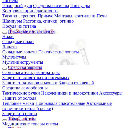
Гигиена
Походный душ
Средства гигиены
Писсуары
Костровые принадлежности
Таганки, треноги
Примус
Мангалы, коптильни
Печи
Шампуры
Растопка, спички, огниво
Посуда из титана
Походные инструменты
Ножи
Складные ножи
Лопаты
Складные лопаты
Тактические лопаты
Мультитулы
Мультиинструменты
Средства защиты
Самоспасатели, респираторы
Защита от животных и насекомых
Защита от комаров и мошки
Защита от клещей
Средства самообороны
Тактические ручки
Наколенники и налокотники
Аксессуары
Защита от холода
Тепловые маски
Покрывала спасательные
Автономные
источники тепла (грелки)
Защита от солнца
Товары оптом
Медицинские товары оптом