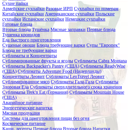
Сухие пайки
Армейские сухпайки
Разовые ИРП
Сухпайки по номерам
Китайские сухпайки
Американские сухпайки
Польские
сухпайки
Испанские сухпайки
Немецкие сухпайки
Готовые блюда
Вторые блюда
Тушёнка
Мясные заправки
Первые блюда
Тушенка кронидов
Еда быстрого приготовления
Сушеные овощи
Блюда требующие варки
Супы "Европек"
Блюда не требующие варки
Сублиматы и Концентраты
Сублимированные фрукты и ягоды
Сублиматы Cabra Montana
Сублиматы Backpacker's Pantry (США)
Сублиматы ReadyWise
(США)
Сублиматы Adventure Food (Нидерланды)
Концентраты Леовит
Сублиматы LeoTravel Леовит
Сублимированное мясо
Сублиматы Гала-Гала
Сублиматы
Здоровая Еда
Сублиматы сверхдлительного срока хранения
Сублиматы Trek'n Eat (Германия)
Сублиматы Mountain House
(США)
Аварийное питание
Энергетические напитки
Мясная продукция
Системы для приготовления пищи без огня
Космическое питание
Каши, десерты
Первые блюда
Вторые блюда
Напитки