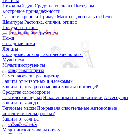
Гигиена
Походный душ
Средства гигиены
Писсуары
Костровые принадлежности
Таганки, треноги
Примус
Мангалы, коптильни
Печи
Шампуры
Растопка, спички, огниво
Посуда из титана
Походные инструменты
Ножи
Складные ножи
Лопаты
Складные лопаты
Тактические лопаты
Мультитулы
Мультиинструменты
Средства защиты
Самоспасатели, респираторы
Защита от животных и насекомых
Защита от комаров и мошки
Защита от клещей
Средства самообороны
Тактические ручки
Наколенники и налокотники
Аксессуары
Защита от холода
Тепловые маски
Покрывала спасательные
Автономные
источники тепла (грелки)
Защита от солнца
Товары оптом
Медицинские товары оптом