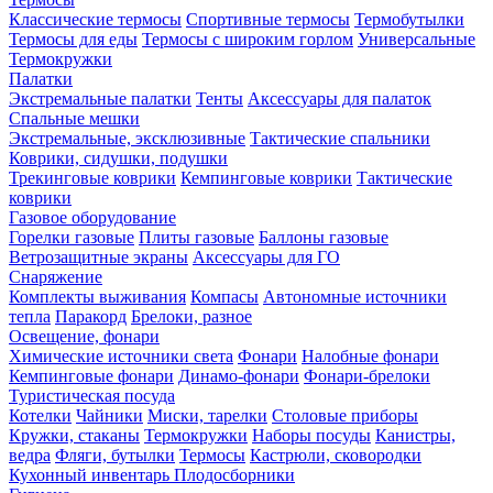
Классические термосы
Спортивные термосы
Термобутылки
Термосы для еды
Термосы с широким горлом
Универсальные
Термокружки
Палатки
Экстремальные палатки
Тенты
Аксессуары для палаток
Спальные мешки
Экстремальные, эксклюзивные
Тактические спальники
Коврики, сидушки, подушки
Трекинговые коврики
Кемпинговые коврики
Тактические
коврики
Газовое оборудование
Горелки газовые
Плиты газовые
Баллоны газовые
Ветрозащитные экраны
Аксессуары для ГО
Снаряжение
Комплекты выживания
Компасы
Автономные источники
тепла
Паракорд
Брелоки, разное
Освещение, фонари
Химические источники света
Фонари
Налобные фонари
Кемпинговые фонари
Динамо-фонари
Фонари-брелоки
Туристическая посуда
Котелки
Чайники
Миски, тарелки
Столовые приборы
Кружки, стаканы
Термокружки
Наборы посуды
Канистры,
ведра
Фляги, бутылки
Термосы
Кастрюли, сковородки
Кухонный инвентарь
Плодосборники