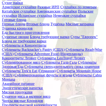
Сухие пайки
Армейские сухпайки
Разовые ИРП
Сухпайки по номерам
Китайские сухпайки
Американские сухпайки
Польские
сухпайки
Испанские сухпайки
Немецкие сухпайки
Готовые блюда
Первые блюда
Вторые блюда
Тушёнка
Мясные заправки
Тушенка кронидов
Еда быстрого приготовления
Сушеные овощи
Блюда требующие варки
Супы "Европек"
Блюда не требующие варки
Сублиматы и Концентраты
Сублиматы Backpacker's Pantry (США)
Сублиматы ReadyWise
(США)
Сублиматы Adventure Food (Нидерланды)
Концентраты Леовит
Сублиматы LeoTravel Леовит
Сублимированное мясо
Сублиматы Гала-Гала
Сублиматы
Здоровая Еда
Сублиматы сверхдлительного срока хранения
Сублиматы Trek'n Eat (Германия)
Сублиматы Mountain House
(США)
Сублимированные фрукты и ягоды
Сублиматы Cabra
Montana
Аварийное питание
Энергетические напитки
Мясная продукция
Сушеное мясо и вяленое мясо
Чипсы мясные Кронидов
Продукты высокой калорийности