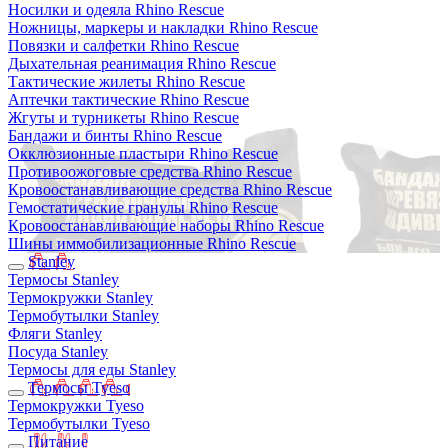
Носилки и одеяла Rhino Rescue
Ножницы, маркеры и накладки Rhino Rescue
Повязки и салфетки Rhino Rescue
Дыхательная реанимация Rhino Rescue
Тактические жилеты Rhino Rescue
Аптечки тактические Rhino Rescue
Жгуты и турникеты Rhino Rescue
Бандажи и бинты Rhino Rescue
Окклюзионные пластыри Rhino Rescue
Противоожоговые средства Rhino Rescue
Кровоостанавливающие средства Rhino Rescue
Гемостатические гранулы Rhino Rescue
Кровоостанавливающие наборы Rhino Rescue
Шины иммобилизационные Rhino Rescue
Stanley
Термосы Stanley
Термокружки Stanley
Термобутылки Stanley
Фляги Stanley
Посуда Stanley
Термосы для еды Stanley
Термосы Tyeso
Термокружки Tyeso
Термобутылки Tyeso
Питание