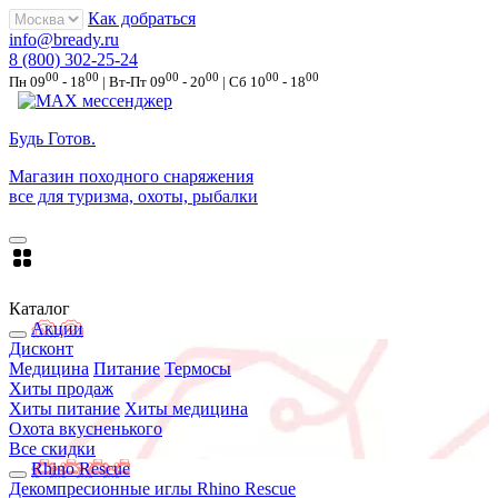
Как добраться
info@bready.ru
8 (800) 302-25-24
00
00
00
00
00
00
Пн 09
- 18
| Вт-Пт 09
- 20
| Сб 10
- 18
Будь Готов
.
Магазин походного снаряжения
все для туризма, охоты, рыбалки
Каталог
Акции
Дисконт
Медицина
Питание
Термосы
Хиты продаж
Хиты питание
Хиты медицина
Охота вкусненького
Все скидки
Rhino Rescue
Декомпресионные иглы Rhino Rescue