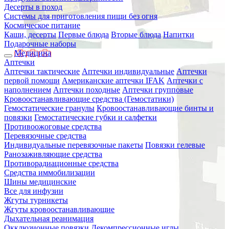
Десерты в поход
Системы для приготовления пищи без огня
Космическое питание
Каши, десерты
Первые блюда
Вторые блюда
Напитки
Подарочные наборы
Медицина
Аптечки
Аптечки тактические
Аптечки индивидуальные
Аптечки
первой помощи
Американские аптечки IFAK
Аптечки с
наполнением
Аптечки походные
Аптечки групповые
Кровоостанавливающие средства (Гемостатики)
Гемостатические гранулы
Кровоостанавливающие бинты и
повязки
Гемостатические губки и салфетки
Противоожоговые средства
Перевязочные средства
Индивидуальные перевязочные пакеты
Повязки гелевые
Ранозаживляющие средства
Противорадиационные средства
Средства иммобилизации
Шины медицинские
Все для инфузии
Жгуты турникеты
Жгуты кровоостанавливающие
Дыхательная реанимация
Окклюзионные повязки
Декомпрессионные иглы