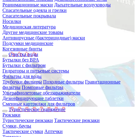
Реанимационные маски
Дыхательные воздуховоды
Спасательные одеяла и грелки
Спасательные покрывала
Носилки
Медицинская литература
Другие медицинские товары
Антивирусные (бактерицидные) маски
Подсумки медицинские
Когезивные бинты
Очистка воды
Бутылки без BPA
Бутылки с фильтром
Гидраторы и питьевые системы
Фильтры для воды
Трубочки фильтры
Походные фильтры
Гравитационные
фильтры
Помповые фильтры
Ультрафиолетовые обеззараживатели
Дезинфицирующие таблетки
Сменные картриджи для фильтров
Туристическое снаряжение
Рюкзаки
Туристические рюкзаки
Тактические рюкзаки
Сумки, баулы
Тактические сумки
Аптечки
Термосы