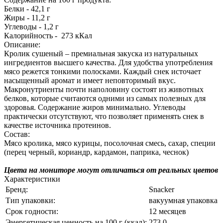
Белки - 42,1 г
Жиры - 11,2 г
Углеводы - 1,2 г
Калорийность - 273 кКал
Описание:
Кролик сушеный – премиальная закуска из натуральных
ингредиентов высшего качества. Для удобства употребления
мясо режется тонкими полосками. Каждый снек источает
насыщенный аромат и имеет неповторимый вкус.
Макронутриенты почти наполовину состоят из животных
белков, которые считаются одними из самых полезных для
здоровья. Содержание жиров минимально. Углеводы
практически отсутствуют, что позволяет применять снек в
качестве источника протеинов.
Состав:
Мясо кролика, мясо курицы, посолочная смесь, сахар, специи
(перец черный, кориандр, кардамон, паприка, чеснок)
Цвета на мониторе могут отличаться от реальных цветов
Характеристики
Бренд:
Snacker
Тип упаковки:
вакуумная упаковка
Срок годности:
12 месяцев
Энергетическая ценность на 100 г (ккал):
273,0