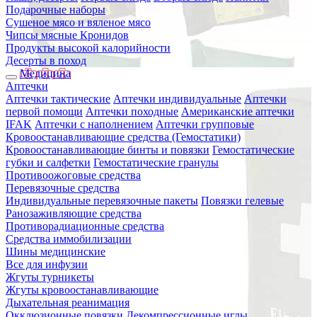
Подарочные наборы
Сушеное мясо и вяленое мясо
Чипсы мясные Кронидов
Продукты высокой калорийности
Десерты в поход
Медицина
Аптечки
Аптечки тактические
Аптечки индивидуальные
Аптечки
первой помощи
Аптечки походные
Американские аптечки
IFAK
Аптечки с наполнением
Аптечки групповые
Кровоостанавливающие средства (Гемостатики)
Кровоостанавливающие бинты и повязки
Гемостатические
губки и салфетки
Гемостатические гранулы
Противоожоговые средства
Перевязочные средства
Индивидуальные перевязочные пакеты
Повязки гелевые
Ранозаживляющие средства
Противорадиационные средства
Средства иммобилизации
Шины медицинские
Все для инфузии
Жгуты турникеты
Жгуты кровоостанавливающие
Дыхательная реанимация
Окклюзионные повязки
Декомпрессионные иглы