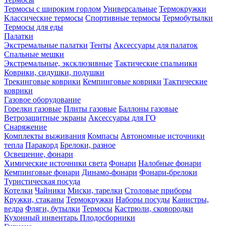
Термосы с широким горлом
Универсальные
Термокружки
Классические термосы
Спортивные термосы
Термобутылки
Термосы для еды
Палатки
Экстремальные палатки
Тенты
Аксессуары для палаток
Спальные мешки
Экстремальные, эксклюзивные
Тактические спальники
Коврики, сидушки, подушки
Трекинговые коврики
Кемпинговые коврики
Тактические
коврики
Газовое оборудование
Горелки газовые
Плиты газовые
Баллоны газовые
Ветрозащитные экраны
Аксессуары для ГО
Снаряжение
Комплекты выживания
Компасы
Автономные источники
тепла
Паракорд
Брелоки, разное
Освещение, фонари
Химические источники света
Фонари
Налобные фонари
Кемпинговые фонари
Динамо-фонари
Фонари-брелоки
Туристическая посуда
Котелки
Чайники
Миски, тарелки
Столовые приборы
Кружки, стаканы
Термокружки
Наборы посуды
Канистры,
ведра
Фляги, бутылки
Термосы
Кастрюли, сковородки
Кухонный инвентарь
Плодосборники