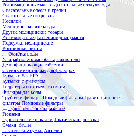
Реанимационные маски
Дыхательные воздуховоды
Спасательные одеяла и грелки
Спасательные покрывала
Носилки
Медицинская литература
Другие медицинские товары
Антивирусные (бактерицидные) маски
Подсумки медицинские
Когезивные бинты
Очистка воды
Ультрафиолетовые обеззараживатели
Дезинфицирующие таблетки
Сменные картриджи для фильтров
Бутылки без BPA
Бутылки с фильтром
Гидраторы и питьевые системы
Фильтры для воды
Трубочки фильтры
Походные фильтры
Гравитационные
фильтры
Помповые фильтры
Туристическое снаряжение
Рюкзаки
Туристические рюкзаки
Тактические рюкзаки
Сумки, баулы
Тактические сумки
Аптечки
Термосы