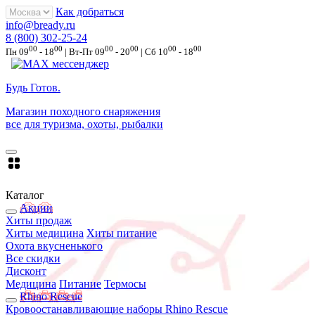
Как добраться
info@bready.ru
8 (800) 302-25-24
00
00
00
00
00
00
Пн 09
- 18
| Вт-Пт 09
- 20
| Сб 10
- 18
Будь Готов
.
Магазин походного снаряжения
все для туризма, охоты, рыбалки
Каталог
Акции
Хиты продаж
Хиты медицина
Хиты питание
Охота вкусненького
Все скидки
Дисконт
Медицина
Питание
Термосы
Rhino Rescue
Кровоостанавливающие наборы Rhino Rescue