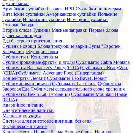
Сухие пайки
Армейские сухпайки
Разовые ИРП
Сухпайки по номерам
Китайские сухпайки
Американские сухпайки
Польские
сухпайки
Испанские сухпайки
Немецкие сухпайки
Готовые блюда
Вторые блюда
Тушёнка
Мясные заправки
Первые блюда
Тушенка кронидов
Еда быстрого приготовления
Сушеные овощи
Блюда требующие варки
Супы "Европек"
Блюда не требующие варки
Сублиматы и Концентраты
Сублимированные фрукты и ягоды
Сублиматы Cabra Montana
Сублиматы Backpacker's Pantry (США)
Сублиматы ReadyWise
(США)
Сублиматы Adventure Food (Нидерланды)
Концентраты Леовит
Сублиматы LeoTravel Леовит
Сублимированное мясо
Сублиматы Гала-Гала
Сублиматы
Здоровая Еда
Сублиматы сверхдлительного срока хранения
Сублиматы Trek'n Eat (Германия)
Сублиматы Mountain House
(США)
Аварийное питание
Энергетические напитки
Мясная продукция
Системы для приготовления пищи без огня
Космическое питание
Каши, десерты
Первые блюда
Вторые блюда
Напитки