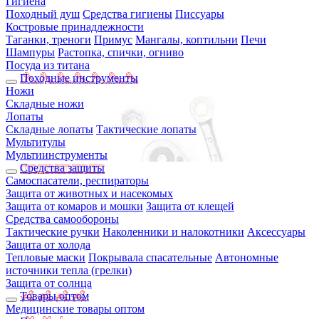
Гигиена
Походный душ
Средства гигиены
Писсуары
Костровые принадлежности
Таганки, треноги
Примус
Мангалы, коптильни
Печи
Шампуры
Растопка, спички, огниво
Посуда из титана
Походные инструменты
Ножи
Складные ножи
Лопаты
Складные лопаты
Тактические лопаты
Мультитулы
Мультиинструменты
Средства защиты
Самоспасатели, респираторы
Защита от животных и насекомых
Защита от комаров и мошки
Защита от клещей
Средства самообороны
Тактические ручки
Наколенники и налокотники
Аксессуары
Защита от холода
Тепловые маски
Покрывала спасательные
Автономные
источники тепла (грелки)
Защита от солнца
Товары оптом
Медицинские товары оптом