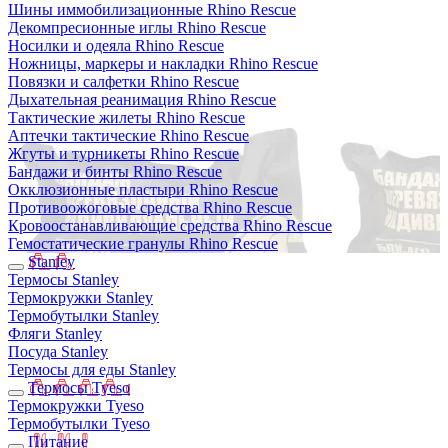
Шины иммобилизационные Rhino Rescue
Декомпресионные иглы Rhino Rescue
Носилки и одеяла Rhino Rescue
Ножницы, маркеры и накладки Rhino Rescue
Повязки и салфетки Rhino Rescue
Дыхательная реанимация Rhino Rescue
Тактические жилеты Rhino Rescue
Аптечки тактические Rhino Rescue
Жгуты и турникеты Rhino Rescue
Бандажи и бинты Rhino Rescue
Окклюзионные пластыри Rhino Rescue
Противоожоговые средства Rhino Rescue
Кровоостанавливающие средства Rhino Rescue
Гемостатические гранулы Rhino Rescue
Stanley
Термосы Stanley
Термокружки Stanley
Термобутылки Stanley
Фляги Stanley
Посуда Stanley
Термосы для еды Stanley
Термосы Tyeso
Термокружки Tyeso
Термобутылки Tyeso
Питание