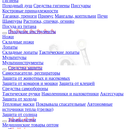
Гигиена
Походный душ
Средства гигиены
Писсуары
Костровые принадлежности
Таганки, треноги
Примус
Мангалы, коптильни
Печи
Шампуры
Растопка, спички, огниво
Посуда из титана
Походные инструменты
Ножи
Складные ножи
Лопаты
Складные лопаты
Тактические лопаты
Мультитулы
Мультиинструменты
Средства защиты
Самоспасатели, респираторы
Защита от животных и насекомых
Защита от комаров и мошки
Защита от клещей
Средства самообороны
Тактические ручки
Наколенники и налокотники
Аксессуары
Защита от холода
Тепловые маски
Покрывала спасательные
Автономные
источники тепла (грелки)
Защита от солнца
Товары оптом
Медицинские товары оптом