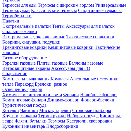
Термосы для еды
Термосы с широким горлом
Универсальные
Термокружки
Классические термосы
Спортивные термосы
Термобутылки
Палатки
Экстремальные палатки
Тенты
Аксессуары для палаток
Спальные мешки
Экстремальные, эксклюзивные
Тактические спальники
Коврики, сидушки, подушки
Трекинговые коврики
Кемпинговые коврики
Тактические
коврики
Газовое оборудование
Горелки газовые
Плиты газовые
Баллоны газовые
Ветрозащитные экраны
Аксессуары для ГО
Снаряжение
Комплекты выживания
Компасы
Автономные источники
тепла
Паракорд
Брелоки, разное
Освещение, фонари
Химические источники света
Фонари
Налобные фонари
Кемпинговые фонари
Динамо-фонари
Фонари-брелоки
Туристическая посуда
Котелки
Чайники
Миски, тарелки
Столовые приборы
Кружки, стаканы
Термокружки
Наборы посуды
Канистры,
ведра
Фляги, бутылки
Термосы
Кастрюли, сковородки
Кухонный инвентарь
Плодосборники