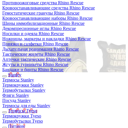
Противоожоговые средства Rhino Rescue
Кровоостанавливающие средства Rhino Rescue
Гемостатические гранулы Rhino Rescue
Кровоостанавливающие наборы Rhino Rescue
Шины иммобилизационные Rhino Rescue
Декомпресионные иглы Rhino Rescue
Носилки и одеяла Rhino Rescue
Ножницы, маркеры и накладки Rhino Rescue
Повязки и салфетки Rhino Rescue
Дыхательная реанимация Rhino Rescue
Тактические жилеты Rhino Rescue
Аптечки тактические Rhino Rescue
Жгуты и турникеты Rhino Rescue
Бандажи и бинты Rhino Rescue
Stanley
Термосы Stanley
Термокружки Stanley
Термобутылки Stanley
Фляги Stanley
Посуда Stanley
Термосы для еды Stanley
Термосы Tyeso
Термокружки Tyeso
Термобутылки Tyeso
Питание