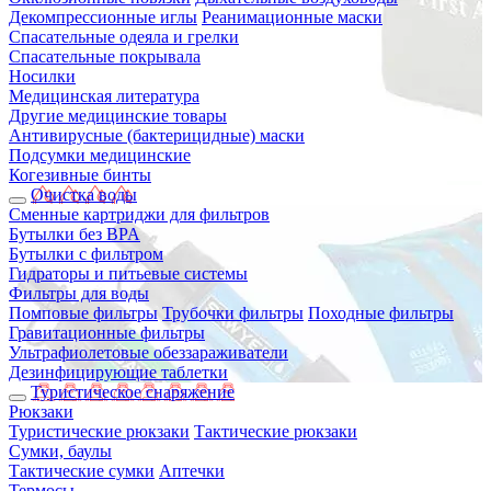
Декомпрессионные иглы
Реанимационные маски
Спасательные одеяла и грелки
Спасательные покрывала
Носилки
Медицинская литература
Другие медицинские товары
Антивирусные (бактерицидные) маски
Подсумки медицинские
Когезивные бинты
Очистка воды
Сменные картриджи для фильтров
Бутылки без BPA
Бутылки с фильтром
Гидраторы и питьевые системы
Фильтры для воды
Помповые фильтры
Трубочки фильтры
Походные фильтры
Гравитационные фильтры
Ультрафиолетовые обеззараживатели
Дезинфицирующие таблетки
Туристическое снаряжение
Рюкзаки
Туристические рюкзаки
Тактические рюкзаки
Сумки, баулы
Тактические сумки
Аптечки
Термосы