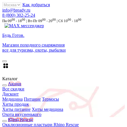
Как добраться
info@bready.ru
8 (800) 302-25-24
00
00
00
00
00
00
Пн 09
- 18
| Вт-Пт 09
- 20
| Сб 10
- 18
Будь Готов
.
Магазин походного снаряжения
все для туризма, охоты, рыбалки
Каталог
Акции
Все скидки
Дисконт
Медицина
Питание
Термосы
Хиты продаж
Хиты питание
Хиты медицина
Охота вкусненького
Rhino Rescue
Окклюзионные пластыри Rhino Rescue