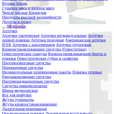
Вторые блюда
Сушеное мясо и вяленое мясо
Чипсы мясные Кронидов
Продукты высокой калорийности
Десерты в поход
Медицина
Аптечки
Аптечки тактические
Аптечки индивидуальные
Аптечки
первой помощи
Аптечки походные
Американские аптечки
IFAK
Аптечки с наполнением
Аптечки групповые
Кровоостанавливающие средства (Гемостатики)
Гемостатические гранулы
Кровоостанавливающие бинты и
повязки
Гемостатические губки и салфетки
Противоожоговые средства
Перевязочные средства
Индивидуальные перевязочные пакеты
Повязки гелевые
Ранозаживляющие средства
Противорадиационные средства
Средства иммобилизации
Шины медицинские
Все для инфузии
Жгуты турникеты
Жгуты кровоостанавливающие
Дыхательная реанимация
Окклюзионные повязки
Дыхательные воздуховоды