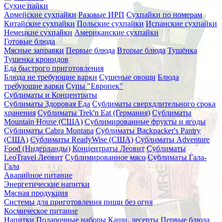
Сухие пайки
Армейские сухпайки
Разовые ИРП
Сухпайки по номерам
Китайские сухпайки
Польские сухпайки
Испанские сухпайки
Немецкие сухпайки
Американские сухпайки
Готовые блюда
Мясные заправки
Первые блюда
Вторые блюда
Тушёнка
Тушенка кронидов
Еда быстрого приготовления
Блюда не требующие варки
Сушеные овощи
Блюда
требующие варки
Супы "Европек"
Сублиматы и Концентраты
Сублиматы Здоровая Еда
Сублиматы сверхдлительного срока
хранения
Сублиматы Trek'n Eat (Германия)
Сублиматы
Mountain House (США)
Сублимированные фрукты и ягоды
Сублиматы Cabra Montana
Сублиматы Backpacker's Pantry
(США)
Сублиматы ReadyWise (США)
Сублиматы Adventure
Food (Нидерланды)
Концентраты Леовит
Сублиматы
LeoTravel Леовит
Сублимированное мясо
Сублиматы Гала-
Гала
Аварийное питание
Энергетические напитки
Мясная продукция
Системы для приготовления пищи без огня
Космическое питание
Напитки
Подарочные наборы
Каши, десерты
Первые блюда