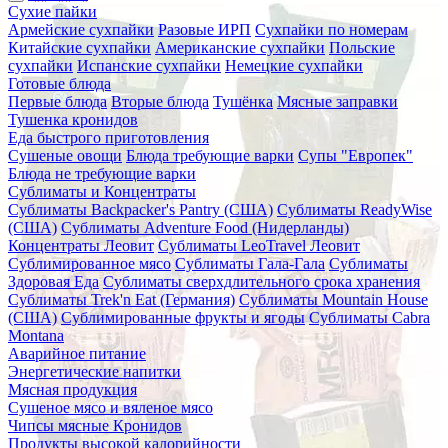
Сухие пайки
Армейские сухпайки
Разовые ИРП
Сухпайки по номерам
Китайские сухпайки
Американские сухпайки
Польские
сухпайки
Испанские сухпайки
Немецкие сухпайки
Готовые блюда
Первые блюда
Вторые блюда
Тушёнка
Мясные заправки
Тушенка кронидов
Еда быстрого приготовления
Сушеные овощи
Блюда требующие варки
Супы "Европек"
Блюда не требующие варки
Сублиматы и Концентраты
Сублиматы Backpacker's Pantry (США)
Сублиматы ReadyWise
(США)
Сублиматы Adventure Food (Нидерланды)
Концентраты Леовит
Сублиматы LeoTravel Леовит
Сублимированное мясо
Сублиматы Гала-Гала
Сублиматы
Здоровая Еда
Сублиматы сверхдлительного срока хранения
Сублиматы Trek'n Eat (Германия)
Сублиматы Mountain House
(США)
Сублимированные фрукты и ягоды
Сублиматы Cabra
Montana
Аварийное питание
Энергетические напитки
Мясная продукция
Сушеное мясо и вяленое мясо
Чипсы мясные Кронидов
Продукты высокой калорийности