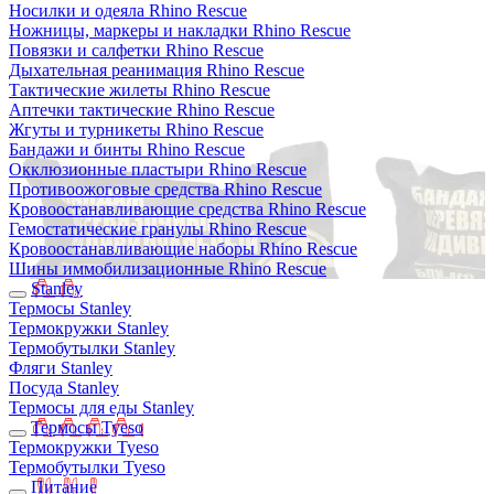
Носилки и одеяла Rhino Rescue
Ножницы, маркеры и накладки Rhino Rescue
Повязки и салфетки Rhino Rescue
Дыхательная реанимация Rhino Rescue
Тактические жилеты Rhino Rescue
Аптечки тактические Rhino Rescue
Жгуты и турникеты Rhino Rescue
Бандажи и бинты Rhino Rescue
Окклюзионные пластыри Rhino Rescue
Противоожоговые средства Rhino Rescue
Кровоостанавливающие средства Rhino Rescue
Гемостатические гранулы Rhino Rescue
Кровоостанавливающие наборы Rhino Rescue
Шины иммобилизационные Rhino Rescue
Stanley
Термосы Stanley
Термокружки Stanley
Термобутылки Stanley
Фляги Stanley
Посуда Stanley
Термосы для еды Stanley
Термосы Tyeso
Термокружки Tyeso
Термобутылки Tyeso
Питание