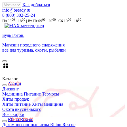
Как добраться
info@bready.ru
8 (800) 302-25-24
00
00
00
00
00
00
Пн 09
- 18
| Вт-Пт 09
- 20
| Сб 10
- 18
Будь Готов
.
Магазин походного снаряжения
все для туризма, охоты, рыбалки
Каталог
Акции
Дисконт
Медицина
Питание
Термосы
Хиты продаж
Хиты питание
Хиты медицина
Охота вкусненького
Все скидки
Rhino Rescue
Декомпресионные иглы Rhino Rescue