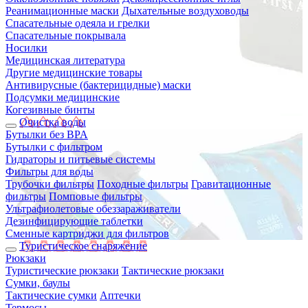
Реанимационные маски
Дыхательные воздуховоды
Спасательные одеяла и грелки
Спасательные покрывала
Носилки
Медицинская литература
Другие медицинские товары
Антивирусные (бактерицидные) маски
Подсумки медицинские
Когезивные бинты
Очистка воды
Бутылки без BPA
Бутылки с фильтром
Гидраторы и питьевые системы
Фильтры для воды
Трубочки фильтры
Походные фильтры
Гравитационные
фильтры
Помповые фильтры
Ультрафиолетовые обеззараживатели
Дезинфицирующие таблетки
Сменные картриджи для фильтров
Туристическое снаряжение
Рюкзаки
Туристические рюкзаки
Тактические рюкзаки
Сумки, баулы
Тактические сумки
Аптечки
Термосы