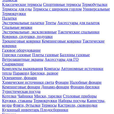
Классические термосы
Спортивные термосы
Термобутылки
Термосы для еды
Термосы с широким горлом
Универсальные
Термокружки
Палатки
Экстремальные палатки
Тенты
Аксессуары для палаток
Спальные мешки
Экстремальные, эксклюзивные
Тактические спальники
Коврики, сидушки, подушки
Трекинговые коврики
Кемпинговые коврики
Тактические
коврики
Газовое оборудование
Горелки газовые
Плиты газовые
Баллоны газовые
Ветрозащитные экраны
Аксессуары для ГО
Снаряжение
Комплекты выживания
Компасы
Автономные источники
тепла
Паракорд
Брелоки, разное
Освещение, фонари
Химические источники света
Фонари
Налобные фонари
Кемпинговые фонари
Динамо-фонари
Фонари-брелоки
Туристическая посуда
Котелки
Чайники
Миски, тарелки
Столовые приборы
Кружки, стаканы
Термокружки
Наборы посуды
Канистры,
ведра
Фляги, бутылки
Термосы
Кастрюли, сковородки
Кухонный инвентарь
Плодосборники