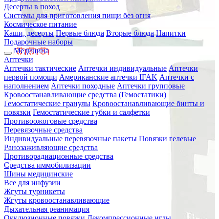
Десерты в поход
Системы для приготовления пищи без огня
Космическое питание
Каши, десерты
Первые блюда
Вторые блюда
Напитки
Подарочные наборы
Медицина
Аптечки
Аптечки тактические
Аптечки индивидуальные
Аптечки
первой помощи
Американские аптечки IFAK
Аптечки с
наполнением
Аптечки походные
Аптечки групповые
Кровоостанавливающие средства (Гемостатики)
Гемостатические гранулы
Кровоостанавливающие бинты и
повязки
Гемостатические губки и салфетки
Противоожоговые средства
Перевязочные средства
Индивидуальные перевязочные пакеты
Повязки гелевые
Ранозаживляющие средства
Противорадиационные средства
Средства иммобилизации
Шины медицинские
Все для инфузии
Жгуты турникеты
Жгуты кровоостанавливающие
Дыхательная реанимация
Окклюзионные повязки
Декомпрессионные иглы