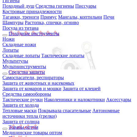
Гигиена
Походный душ
Средства гигиены
Писсуары
Костровые принадлежности
Таганки, треноги
Примус
Мангалы, коптильни
Печи
Шампуры
Растопка, спички, огниво
Посуда из титана
Походные инструменты
Ножи
Складные ножи
Лопаты
Складные лопаты
Тактические лопаты
Мультитулы
Мультиинструменты
Средства защиты
Самоспасатели, респираторы
Защита от животных и насекомых
Защита от комаров и мошки
Защита от клещей
Средства самообороны
Тактические ручки
Наколенники и налокотники
Аксессуары
Защита от холода
Тепловые маски
Покрывала спасательные
Автономные
источники тепла (грелки)
Защита от солнца
Товары оптом
Медицинские товары оптом