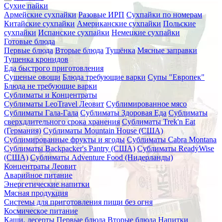
Сухие пайки
Армейские сухпайки
Разовые ИРП
Сухпайки по номерам
Китайские сухпайки
Американские сухпайки
Польские
сухпайки
Испанские сухпайки
Немецкие сухпайки
Готовые блюда
Первые блюда
Вторые блюда
Тушёнка
Мясные заправки
Тушенка кронидов
Еда быстрого приготовления
Сушеные овощи
Блюда требующие варки
Супы "Европек"
Блюда не требующие варки
Сублиматы и Концентраты
Сублиматы LeoTravel Леовит
Сублимированное мясо
Сублиматы Гала-Гала
Сублиматы Здоровая Еда
Сублиматы
сверхдлительного срока хранения
Сублиматы Trek'n Eat
(Германия)
Сублиматы Mountain House (США)
Сублимированные фрукты и ягоды
Сублиматы Cabra Montana
Сублиматы Backpacker's Pantry (США)
Сублиматы ReadyWise
(США)
Сублиматы Adventure Food (Нидерланды)
Концентраты Леовит
Аварийное питание
Энергетические напитки
Мясная продукция
Системы для приготовления пищи без огня
Космическое питание
Каши, десерты
Первые блюда
Вторые блюда
Напитки