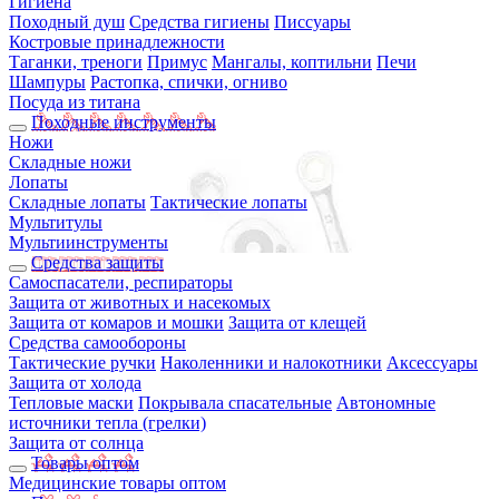
Гигиена
Походный душ
Средства гигиены
Писсуары
Костровые принадлежности
Таганки, треноги
Примус
Мангалы, коптильни
Печи
Шампуры
Растопка, спички, огниво
Посуда из титана
Походные инструменты
Ножи
Складные ножи
Лопаты
Складные лопаты
Тактические лопаты
Мультитулы
Мультиинструменты
Средства защиты
Самоспасатели, респираторы
Защита от животных и насекомых
Защита от комаров и мошки
Защита от клещей
Средства самообороны
Тактические ручки
Наколенники и налокотники
Аксессуары
Защита от холода
Тепловые маски
Покрывала спасательные
Автономные
источники тепла (грелки)
Защита от солнца
Товары оптом
Медицинские товары оптом