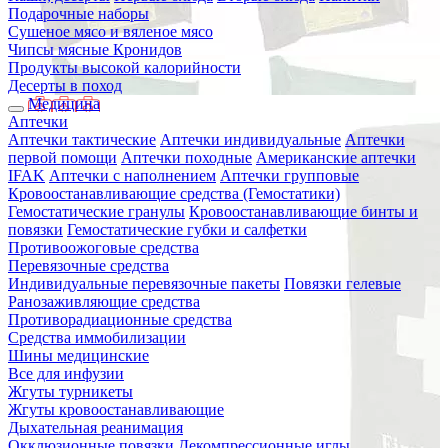
Подарочные наборы
Сушеное мясо и вяленое мясо
Чипсы мясные Кронидов
Продукты высокой калорийности
Десерты в поход
Медицина
Аптечки
Аптечки тактические
Аптечки индивидуальные
Аптечки
первой помощи
Аптечки походные
Американские аптечки
IFAK
Аптечки с наполнением
Аптечки групповые
Кровоостанавливающие средства (Гемостатики)
Гемостатические гранулы
Кровоостанавливающие бинты и
повязки
Гемостатические губки и салфетки
Противоожоговые средства
Перевязочные средства
Индивидуальные перевязочные пакеты
Повязки гелевые
Ранозаживляющие средства
Противорадиационные средства
Средства иммобилизации
Шины медицинские
Все для инфузии
Жгуты турникеты
Жгуты кровоостанавливающие
Дыхательная реанимация
Окклюзионные повязки
Декомпрессионные иглы