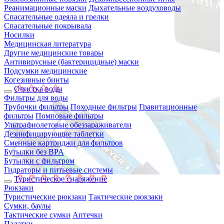
Реанимационные маски
Дыхательные воздуховоды
Спасательные одеяла и грелки
Спасательные покрывала
Носилки
Медицинская литература
Другие медицинские товары
Антивирусные (бактерицидные) маски
Подсумки медицинские
Когезивные бинты
Очистка воды
Фильтры для воды
Трубочки фильтры
Походные фильтры
Гравитационные
фильтры
Помповые фильтры
Ультрафиолетовые обеззараживатели
Дезинфицирующие таблетки
Сменные картриджи для фильтров
Бутылки без BPA
Бутылки с фильтром
Гидраторы и питьевые системы
Туристическое снаряжение
Рюкзаки
Туристические рюкзаки
Тактические рюкзаки
Сумки, баулы
Тактические сумки
Аптечки
Палатки