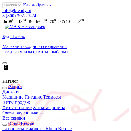
Как добраться
info@bready.ru
8 (800) 302-25-24
00
00
00
00
00
00
Пн 09
- 18
| Вт-Пт 09
- 20
| Сб 10
- 18
Будь Готов
.
Магазин походного снаряжения
все для туризма, охоты, рыбалки
Каталог
Акции
Дисконт
Медицина
Питание
Термосы
Хиты продаж
Хиты питание
Хиты медицина
Охота вкусненького
Все скидки
Rhino Rescue
Тактические жилеты Rhino Rescue