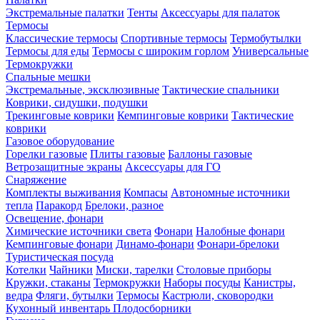
Экстремальные палатки
Тенты
Аксессуары для палаток
Термосы
Классические термосы
Спортивные термосы
Термобутылки
Термосы для еды
Термосы с широким горлом
Универсальные
Термокружки
Спальные мешки
Экстремальные, эксклюзивные
Тактические спальники
Коврики, сидушки, подушки
Трекинговые коврики
Кемпинговые коврики
Тактические
коврики
Газовое оборудование
Горелки газовые
Плиты газовые
Баллоны газовые
Ветрозащитные экраны
Аксессуары для ГО
Снаряжение
Комплекты выживания
Компасы
Автономные источники
тепла
Паракорд
Брелоки, разное
Освещение, фонари
Химические источники света
Фонари
Налобные фонари
Кемпинговые фонари
Динамо-фонари
Фонари-брелоки
Туристическая посуда
Котелки
Чайники
Миски, тарелки
Столовые приборы
Кружки, стаканы
Термокружки
Наборы посуды
Канистры,
ведра
Фляги, бутылки
Термосы
Кастрюли, сковородки
Кухонный инвентарь
Плодосборники