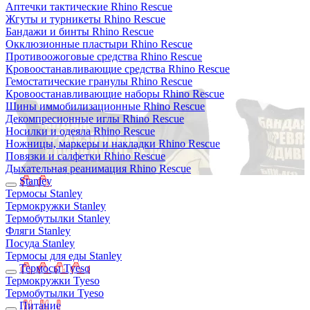
Аптечки тактические Rhino Rescue
Жгуты и турникеты Rhino Rescue
Бандажи и бинты Rhino Rescue
Окклюзионные пластыри Rhino Rescue
Противоожоговые средства Rhino Rescue
Кровоостанавливающие средства Rhino Rescue
Гемостатические гранулы Rhino Rescue
Кровоостанавливающие наборы Rhino Rescue
Шины иммобилизационные Rhino Rescue
Декомпресионные иглы Rhino Rescue
Носилки и одеяла Rhino Rescue
Ножницы, маркеры и накладки Rhino Rescue
Повязки и салфетки Rhino Rescue
Дыхательная реанимация Rhino Rescue
Stanley
Термосы Stanley
Термокружки Stanley
Термобутылки Stanley
Фляги Stanley
Посуда Stanley
Термосы для еды Stanley
Термосы Tyeso
Термокружки Tyeso
Термобутылки Tyeso
Питание