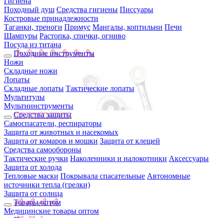
Гигиена
Походный душ
Средства гигиены
Писсуары
Костровые принадлежности
Таганки, треноги
Примус
Мангалы, коптильни
Печи
Шампуры
Растопка, спички, огниво
Посуда из титана
Походные инструменты
Ножи
Складные ножи
Лопаты
Складные лопаты
Тактические лопаты
Мультитулы
Мультиинструменты
Средства защиты
Самоспасатели, респираторы
Защита от животных и насекомых
Защита от комаров и мошки
Защита от клещей
Средства самообороны
Тактические ручки
Наколенники и налокотники
Аксессуары
Защита от холода
Тепловые маски
Покрывала спасательные
Автономные
источники тепла (грелки)
Защита от солнца
Товары оптом
Медицинские товары оптом