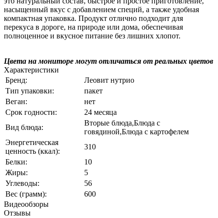
это натуральный состав, быстрое и простое приготовление,
насыщенный вкус с добавлением специй, а также удобная
компактная упаковка. Продукт отлично подходит для
перекуса в дороге, на природе или дома, обеспечивая
полноценное и вкусное питание без лишних хлопот.
Цвета на мониторе могут отличаться от реальных цветов
Характеристики
Бренд:
Леовит нутрио
Тип упаковки:
пакет
Веган:
нет
Срок годности:
24 месяца
Вторые блюда,Блюда с
Вид блюда:
говядиной,Блюда с картофелем
Энергетическая
310
ценность (ккал):
Белки:
10
Жиры:
5
Углеводы:
56
Вес (грамм):
600
Видеообзоры
Отзывы