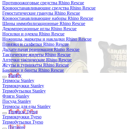
Противоожоговые средства Rhino Rescue
Кровоостанавливающие средства Rhino Rescue
Гемостатические гранулы Rhino Rescue
Кровоостанавливающие наборы Rhino Rescue
Шины иммобилизационные Rhino Rescue
Декомпресионные иглы Rhino Rescue
Носилки и одеяла Rhino Rescue
Ножницы, маркеры и накладки Rhino Rescue
Повязки и салфетки Rhino Rescue
Дыхательная реанимация Rhino Rescue
Тактические жилеты Rhino Rescue
Аптечки тактические Rhino Rescue
Жгуты и турникеты Rhino Rescue
Бандажи и бинты Rhino Rescue
Stanley
Термосы Stanley
Термокружки Stanley
Термобутылки Stanley
Фляги Stanley
Посуда Stanley
Термосы для еды Stanley
Термосы Tyeso
Термокружки Tyeso
Термобутылки Tyeso
Питание