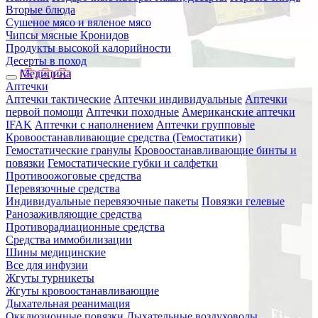
Вторые блюда
Сушеное мясо и вяленое мясо
Чипсы мясные Кронидов
Продукты высокой калорийности
Десерты в поход
Медицина
Аптечки
Аптечки тактические
Аптечки индивидуальные
Аптечки
первой помощи
Аптечки походные
Американские аптечки
IFAK
Аптечки с наполнением
Аптечки групповые
Кровоостанавливающие средства (Гемостатики)
Гемостатические гранулы
Кровоостанавливающие бинты и
повязки
Гемостатические губки и салфетки
Противоожоговые средства
Перевязочные средства
Индивидуальные перевязочные пакеты
Повязки гелевые
Ранозаживляющие средства
Противорадиационные средства
Средства иммобилизации
Шины медицинские
Все для инфузии
Жгуты турникеты
Жгуты кровоостанавливающие
Дыхательная реанимация
Окклюзионные повязки
Дыхательные воздуховоды