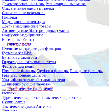
Декомпрессионные иглы
Реанимационные маски
Спасательные одеяла и грелки
Спасательные покрывала
Носилки
Медицинская литература
Другие медицинские товары
Антивирусные (бактерицидные) маски
Подсумки медицинские
Когезивные бинты
Очистка воды
Сменные картриджи для фильтров
Бутылки без BPA
Бутылки с фильтром
Гидраторы и питьевые системы
Фильтры для воды
Помповые фильтры
Трубочки фильтры
Походные фильтры
Гравитационные фильтры
Ультрафиолетовые обеззараживатели
Дезинфицирующие таблетки
Туристическое снаряжение
Рюкзаки
Туристические рюкзаки
Тактические рюкзаки
Сумки, баулы
Тактические сумки
Аптечки
Термосы