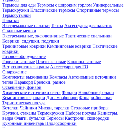
Термосы для еды
Термосы с широким горлом
Универсальные
Термокружки
Классические термосы
Спортивные термосы
Термобутылки
Палатки
Экстремальные палатки
Тенты
Аксессуары для палаток
Спальные мешки
Экстремальные, эксклюзивные
Тактические спальники
Коврики, сидушки, подушки
Трекинговые коврики
Кемпинговые коврики
Тактические
коврики
Газовое оборудование
Горелки газовые
Плиты газовые
Баллоны газовые
Ветрозащитные экраны
Аксессуары для ГО
Снаряжение
Комплекты выживания
Компасы
Автономные источники
тепла
Паракорд
Брелоки, разное
Освещение, фонари
Химические источники света
Фонари
Налобные фонари
Кемпинговые фонари
Динамо-фонари
Фонари-брелоки
Туристическая посуда
Котелки
Чайники
Миски, тарелки
Столовые приборы
Кружки, стаканы
Термокружки
Наборы посуды
Канистры,
ведра
Фляги, бутылки
Термосы
Кастрюли, сковородки
Кухонный инвентарь
Плодосборники