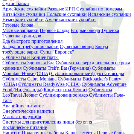
Сухие пайки
Армейские сухпайки
Разовые ИРП
Сухпайки по номерам
Китайские сухпайки
Польские сухпайки
Испанские сухпайки
Немецкие сухпайки
Американские сухпайки
Готовые блюда
Мясные заправки
Первые блюда
Вторые блюда
Тушёнка
Тушенка кронидов
Еда быстрого приготовления
Блюда не требующие варки
Сушеные овощи
Блюда
требующие варки
Супы "Европек"
Сублиматы и Концентраты
Сублиматы Здоровая Еда
Сублиматы сверхдлительного срока
хранения
Сублиматы Trek'n Eat (Германия)
Сублиматы
Mountain House (США)
Сублимированные фрукты и ягоды
Сублиматы Cabra Montana
Сублиматы Backpacker's Pantry
(США)
Сублиматы ReadyWise (США)
Сублиматы Adventure
Food (Нидерланды)
Концентраты Леовит
Сублиматы
LeoTravel Леовит
Сублимированное мясо
Сублиматы Гала-
Гала
Аварийное питание
Энергетические напитки
Мясная продукция
Системы для приготовления пищи без огня
Космическое питание
Напитки
Подарочные наборы
Каши, десерты
Первые блюда