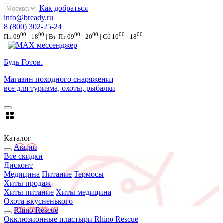
Как добраться
info@bready.ru
8 (800) 302-25-24
00
00
00
00
00
00
Пн 09
- 18
| Вт-Пт 09
- 20
| Сб 10
- 18
Будь Готов
.
Магазин походного снаряжения
все для туризма, охоты, рыбалки
Каталог
Акции
Все скидки
Дисконт
Медицина
Питание
Термосы
Хиты продаж
Хиты питание
Хиты медицина
Охота вкусненького
Rhino Rescue
Окклюзионные пластыри Rhino Rescue