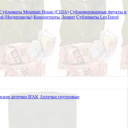
Сублиматы Mountain House (США)
Сублимированные фрукты и
od (Нидерланды)
Концентраты Леовит
Сублиматы LeoTravel
9 гр.
ские аптечки IFAK
Аптечки групповые