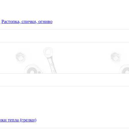
ы
Растопка, спички, огниво
ки тепла (грелки)