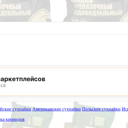
8 (800) 302-25-24
8 (495) 782-73-32
маркетплейсов
кса
йские сухпайки
Американские сухпайки
Польские сухпайки
Ис
ет работать на самовывоз в субботу 8 и 15 августа.
ка кронидов