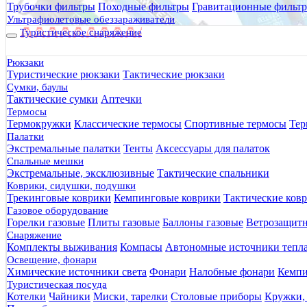
Трубочки фильтры
Походные фильтры
Гравитационные фильт
Ультрафиолетовые обеззараживатели
Туристическое снаряжение
Рюкзаки
Туристические рюкзаки
Тактические рюкзаки
Сумки, баулы
Тактические сумки
Аптечки
Термосы
Термокружки
Классические термосы
Спортивные термосы
Тер
Палатки
Экстремальные палатки
Тенты
Аксессуары для палаток
Спальные мешки
Экстремальные, эксклюзивные
Тактические спальники
Коврики, сидушки, подушки
Трекинговые коврики
Кемпинговые коврики
Тактические ков
Газовое оборудование
Горелки газовые
Плиты газовые
Баллоны газовые
Ветрозащит
Снаряжение
Комплекты выживания
Компасы
Автономные источники тепл
Освещение, фонари
Химические источники света
Фонари
Налобные фонари
Кемпи
Туристическая посуда
Котелки
Чайники
Миски, тарелки
Столовые приборы
Кружки,