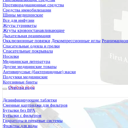
Противорадиационные средства
Средства иммобилизации
Шины медицинские
Все для инфузии
Жгуты турникеты
Жгуты кровоостанавливающие
Дыхательная реанимация
Окклюзионные повязки
Декомпрессионные иглы
Реанимацион
Спасательные одеяла и грелки
Спасательные покрывала
Носилки
Медицинская литература
Другие медицинские товары
Антивирусные (бактерицидные) маски
Подсумки медицинские
Когезивные бинты
Очистка воды
Дезинфицирующие таблетки
Сменные картриджи для фильтров
Бутылки без BPA
Бутылки с фильтром
Гидраторы и питьевые системы
Фильтры для воды