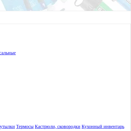
сальные
бутылки
Термосы
Кастрюли, сковородки
Кухонный инвентарь