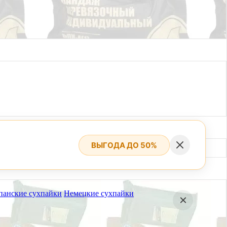
ВЫГОДА ДО 50%
панские сухпайки
Немецкие сухпайки