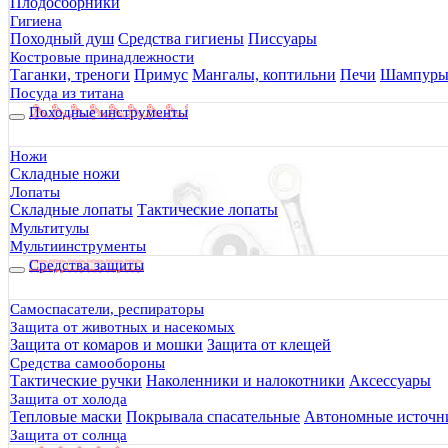
Плодосборники
Гигиена
Походный душ
Средства гигиены
Писсуары
Костровые принадлежности
Таганки, треноги
Примус
Мангалы, коптильни
Печи
Шампур
Посуда из титана
Походные инструменты
Ножи
Складные ножи
Лопаты
Складные лопаты
Тактические лопаты
Мультитулы
Мультиинструменты
Средства защиты
Самоспасатели, респираторы
Защита от животных и насекомых
Защита от комаров и мошки
Защита от клещей
Средства самообороны
Тактические ручки
Наколенники и налокотники
Аксессуары
Защита от холода
Тепловые маски
Покрывала спасательные
Автономные источни
Защита от солнца