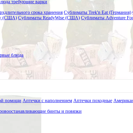
люда требующие варки
рхдлительного срока хранения
Сублиматы Trek'n Eat (Германия)
ry (США)
Сублиматы ReadyWise (США)
Сублиматы Adventure Fo
0,9 гр.
Neosporin Original Ointment 0,
рвые блюда
ой помощи
Аптечки с наполнением
Аптечки походные
Американ
ровоостанавливающие бинты и повязки