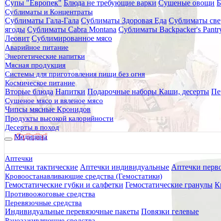
Супы "Европек"
Блюда не требующие варки
Сушеные овощи
Б
Главная
Сублиматы и Концентраты
Каталог товаров
Сублиматы Гала-Гала
Сублиматы Здоровая Еда
Сублиматы све
Медицина
ягоды
Сублиматы Cabra Montana
Сублиматы Backpacker's Pant
Мазь оригинальная Неоспорин Neosporin Original Ointment 
Леовит
Сублимированное мясо
Аварийное питание
Мазь оригинальная Неоспорин 
Энергетические напитки
Мясная продукция
Системы для приготовления пищи без огня
Космическое питание
Вторые блюда
Напитки
Подарочные наборы
Каши, десерты
Пе
Сушеное мясо и вяленое мясо
Чипсы мясные Кронидов
Продукты высокой калорийности
Десерты в поход
Медицина
Аптечки
Аптечки тактические
Аптечки индивидуальные
Аптечки перв
Кровоостанавливающие средства (Гемостатики)
Гемостатические губки и салфетки
Гемостатические гранулы
К
Противоожоговые средства
Перевязочные средства
Индивидуальные перевязочные пакеты
Повязки гелевые
Ранозаживляющие средства