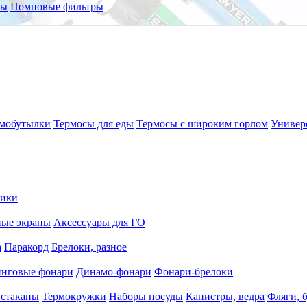
ры
Помповые фильтры
мобутылки
Термосы для еды
Термосы с широким горлом
Универ
рики
ные экраны
Аксессуары для ГО
а
Паракорд
Брелоки, разное
нговые фонари
Динамо-фонари
Фонари-брелоки
 стаканы
Термокружки
Наборы посуды
Канистры, ведра
Фляги, 