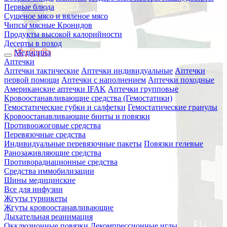
Первые блюда
Сушеное мясо и вяленое мясо
Чипсы мясные Кронидов
Продукты высокой калорийности
Десерты в поход
Медицина
Аптечки
Аптечки тактические
Аптечки индивидуальные
Аптечки
первой помощи
Аптечки с наполнением
Аптечки походные
Американские аптечки IFAK
Аптечки групповые
Кровоостанавливающие средства (Гемостатики)
Гемостатические губки и салфетки
Гемостатические гранулы
Кровоостанавливающие бинты и повязки
Противоожоговые средства
Перевязочные средства
Индивидуальные перевязочные пакеты
Повязки гелевые
Ранозаживляющие средства
Противорадиационные средства
Средства иммобилизации
Шины медицинские
Все для инфузии
Жгуты турникеты
Жгуты кровоостанавливающие
Дыхательная реанимация
Окклюзионные повязки
Декомпрессионные иглы