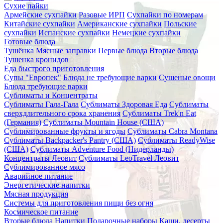
Сухие пайки
Армейские сухпайки
Разовые ИРП
Сухпайки по номерам
Китайские сухпайки
Американские сухпайки
Польские
сухпайки
Испанские сухпайки
Немецкие сухпайки
Готовые блюда
Тушёнка
Мясные заправки
Первые блюда
Вторые блюда
Тушенка кронидов
Еда быстрого приготовления
Супы "Европек"
Блюда не требующие варки
Сушеные овощи
Блюда требующие варки
Сублиматы и Концентраты
Сублиматы Гала-Гала
Сублиматы Здоровая Еда
Сублиматы
сверхдлительного срока хранения
Сублиматы Trek'n Eat
(Германия)
Сублиматы Mountain House (США)
Сублимированные фрукты и ягоды
Сублиматы Cabra Montana
Сублиматы Backpacker's Pantry (США)
Сублиматы ReadyWise
(США)
Сублиматы Adventure Food (Нидерланды)
Концентраты Леовит
Сублиматы LeoTravel Леовит
Сублимированное мясо
Аварийное питание
Энергетические напитки
Мясная продукция
Системы для приготовления пищи без огня
Космическое питание
Вторые блюда
Напитки
Подарочные наборы
Каши, десерты