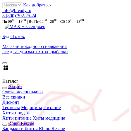
Как добраться
info@bready.ru
8 (800) 302-25-24
00
00
00
00
00
00
Пн 09
- 18
| Вт-Пт 09
- 20
| Сб 10
- 18
Будь Готов
.
Магазин походного снаряжения
все для туризма, охоты, рыбалки
Каталог
Акции
Охота вкусненького
Все скидки
Дисконт
Термосы
Медицина
Питание
Хиты продаж
Хиты питание
Хиты медицина
Rhino Rescue
Бандажи и бинты Rhino Rescue