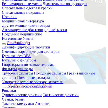
Реанимационные маски
Дыхательные воздуховоды
Спасательные одеяла и грелки
Спасательные покрывала
Носилки
Медицинская литература
Другие медицинские товары
Антивирусные (бактерицидные) маски
Подсумки медицинские
Когезивные бинты
Очистка воды
Дезинфицирующие таблетки
Сменные картриджи для фильтров
Бутылки без BPA
Бутылки с фильтром
Гидраторы и питьевые системы
Фильтры для воды
Трубочки фильтры
Походные фильтры
Гравитационные
фильтры
Помповые фильтры
Ультрафиолетовые обеззараживатели
Туристическое снаряжение
Рюкзаки
Туристические рюкзаки
Тактические рюкзаки
Сумки, баулы
Тактические сумки
Аптечки
Термосы