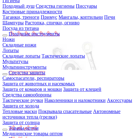
Гигиена
Походный душ
Средства гигиены
Писсуары
Костровые принадлежности
Таганки, треноги
Примус
Мангалы, коптильни
Печи
Шампуры
Растопка, спички, огниво
Посуда из титана
Походные инструменты
Ножи
Складные ножи
Лопаты
Складные лопаты
Тактические лопаты
Мультитулы
Мультиинструменты
Средства защиты
Самоспасатели, респираторы
Защита от животных и насекомых
Защита от комаров и мошки
Защита от клещей
Средства самообороны
Тактические ручки
Наколенники и налокотники
Аксессуары
Защита от холода
Тепловые маски
Покрывала спасательные
Автономные
источники тепла (грелки)
Защита от солнца
Товары оптом
Медицинские товары оптом