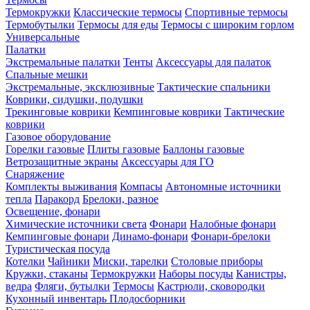
Термокружки
Классические термосы
Спортивные термосы
Термобутылки
Термосы для еды
Термосы с широким горлом
Универсальные
Палатки
Экстремальные палатки
Тенты
Аксессуары для палаток
Спальные мешки
Экстремальные, эксклюзивные
Тактические спальники
Коврики, сидушки, подушки
Трекинговые коврики
Кемпинговые коврики
Тактические
коврики
Газовое оборудование
Горелки газовые
Плиты газовые
Баллоны газовые
Ветрозащитные экраны
Аксессуары для ГО
Снаряжение
Комплекты выживания
Компасы
Автономные источники
тепла
Паракорд
Брелоки, разное
Освещение, фонари
Химические источники света
Фонари
Налобные фонари
Кемпинговые фонари
Динамо-фонари
Фонари-брелоки
Туристическая посуда
Котелки
Чайники
Миски, тарелки
Столовые приборы
Кружки, стаканы
Термокружки
Наборы посуды
Канистры,
ведра
Фляги, бутылки
Термосы
Кастрюли, сковородки
Кухонный инвентарь
Плодосборники