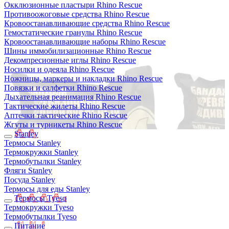
Окклюзионные пластыри Rhino Rescue
Противоожоговые средства Rhino Rescue
Кровоостанавливающие средства Rhino Rescue
Гемостатические гранулы Rhino Rescue
Кровоостанавливающие наборы Rhino Rescue
Шины иммобилизационные Rhino Rescue
Декомпресионные иглы Rhino Rescue
Носилки и одеяла Rhino Rescue
Ножницы, маркеры и накладки Rhino Rescue
Повязки и салфетки Rhino Rescue
Дыхательная реанимация Rhino Rescue
Тактические жилеты Rhino Rescue
Аптечки тактические Rhino Rescue
Жгуты и турникеты Rhino Rescue
Stanley
Термосы Stanley
Термокружки Stanley
Термобутылки Stanley
Фляги Stanley
Посуда Stanley
Термосы для еды Stanley
Термосы Tyeso
Термокружки Tyeso
Термобутылки Tyeso
Питание