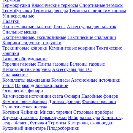
Термокружки
Классические термосы
Спортивные термосы
Термобутылки
Термосы для еды
Термосы с широким горлом
Универсальные
Палатки
Экстремальные палатки
Тенты
Аксессуары для палаток
Спальные мешки
Экстремальные, эксклюзивные
Тактические спальники
Коврики, сидушки, подушки
Трекинговые коврики
Кемпинговые коврики
Тактические
коврики
Газовое оборудование
Горелки газовые
Плиты газовые
Баллоны газовые
Ветрозащитные экраны
Аксессуары для ГО
Снаряжение
Комплекты выживания
Компасы
Автономные источники
тепла
Паракорд
Брелоки, разное
Освещение, фонари
Химические источники света
Фонари
Налобные фонари
Кемпинговые фонари
Динамо-фонари
Фонари-брелоки
Туристическая посуда
Котелки
Чайники
Миски, тарелки
Столовые приборы
Кружки, стаканы
Термокружки
Наборы посуды
Канистры,
ведра
Фляги, бутылки
Термосы
Кастрюли, сковородки
Кухонный инвентарь
Плодосборники