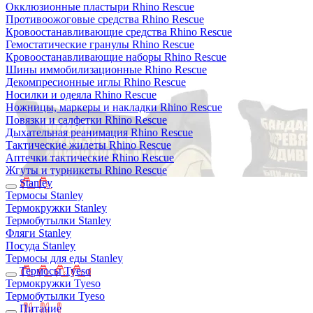
Окклюзионные пластыри Rhino Rescue
Противоожоговые средства Rhino Rescue
Кровоостанавливающие средства Rhino Rescue
Гемостатические гранулы Rhino Rescue
Кровоостанавливающие наборы Rhino Rescue
Шины иммобилизационные Rhino Rescue
Декомпресионные иглы Rhino Rescue
Носилки и одеяла Rhino Rescue
Ножницы, маркеры и накладки Rhino Rescue
Повязки и салфетки Rhino Rescue
Дыхательная реанимация Rhino Rescue
Тактические жилеты Rhino Rescue
Аптечки тактические Rhino Rescue
Жгуты и турникеты Rhino Rescue
Stanley
Термосы Stanley
Термокружки Stanley
Термобутылки Stanley
Фляги Stanley
Посуда Stanley
Термосы для еды Stanley
Термосы Tyeso
Термокружки Tyeso
Термобутылки Tyeso
Питание