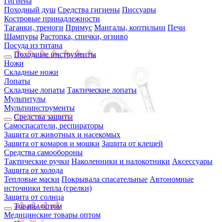
Гигиена
Походный душ
Средства гигиены
Писсуары
Костровые принадлежности
Таганки, треноги
Примус
Мангалы, коптильни
Печи
Шампуры
Растопка, спички, огниво
Посуда из титана
Походные инструменты
Ножи
Складные ножи
Лопаты
Складные лопаты
Тактические лопаты
Мультитулы
Мультиинструменты
Средства защиты
Самоспасатели, респираторы
Защита от животных и насекомых
Защита от комаров и мошки
Защита от клещей
Средства самообороны
Тактические ручки
Наколенники и налокотники
Аксессуары
Защита от холода
Тепловые маски
Покрывала спасательные
Автономные
источники тепла (грелки)
Защита от солнца
Товары оптом
Медицинские товары оптом