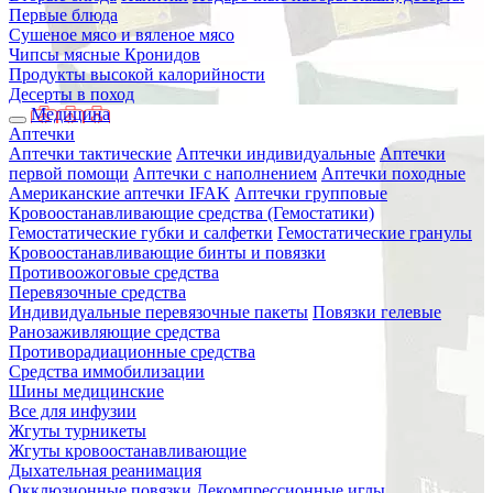
Первые блюда
Сушеное мясо и вяленое мясо
Чипсы мясные Кронидов
Продукты высокой калорийности
Десерты в поход
Медицина
Аптечки
Аптечки тактические
Аптечки индивидуальные
Аптечки
первой помощи
Аптечки с наполнением
Аптечки походные
Американские аптечки IFAK
Аптечки групповые
Кровоостанавливающие средства (Гемостатики)
Гемостатические губки и салфетки
Гемостатические гранулы
Кровоостанавливающие бинты и повязки
Противоожоговые средства
Перевязочные средства
Индивидуальные перевязочные пакеты
Повязки гелевые
Ранозаживляющие средства
Противорадиационные средства
Средства иммобилизации
Шины медицинские
Все для инфузии
Жгуты турникеты
Жгуты кровоостанавливающие
Дыхательная реанимация
Окклюзионные повязки
Декомпрессионные иглы