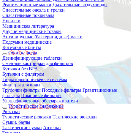
Реанимационные маски
Дыхательные воздуховоды
Спасательные одеяла и грелки
Спасательные покрывала
Носилки
Медицинская литература
Другие медицинские товары
Антивирусные (бактерицидные) маски
Подсумки медицинские
Когезивные бинты
Очистка воды
Дезинфицирующие таблетки
Сменные картриджи для фильтров
Бутылки без BPA
Бутылки с фильтром
Гидраторы и питьевые системы
Фильтры для воды
Трубочки фильтры
Походные фильтры
Гравитационные
фильтры
Помповые фильтры
Ультрафиолетовые обеззараживатели
Туристическое снаряжение
Рюкзаки
Туристические рюкзаки
Тактические рюкзаки
Сумки, баулы
Тактические сумки
Аптечки
Термосы