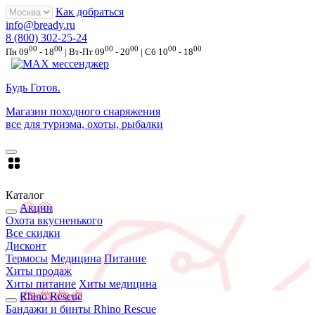
Как добраться
info@bready.ru
8 (800) 302-25-24
00
00
00
00
00
00
Пн 09
- 18
| Вт-Пт 09
- 20
| Сб 10
- 18
Будь Готов
.
Магазин походного снаряжения
все для туризма, охоты, рыбалки
Каталог
Акции
Охота вкусненького
Все скидки
Дисконт
Термосы
Медицина
Питание
Хиты продаж
Хиты питание
Хиты медицина
Rhino Rescue
Бандажи и бинты Rhino Rescue