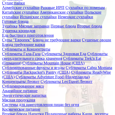
Сухие пайки
Армейские сухпайки
Разовые ИРП
Сухпайки по номерам
Китайские сухпайки
Американские сухпайки
Польские
сухпайки
Испанские сухпайки
Немецкие сухпайки
Готовые блюда
Тушёнка
Мясные заправки
Первые блюда
Вторые блюда
Тушенка кронидов
Еда быстрого приготовления
Супы "Европек"
Блюда не требующие варки
Сушеные овощи
Блюда требующие варки
Сублиматы и Концентраты
Сублиматы Гала-Гала
Сублиматы Здоровая Еда
Сублиматы
сверхдлительного срока хранения
Сублиматы Trek'n Eat
(Германия)
Сублиматы Mountain House (США)
Сублимированные фрукты и ягоды
Сублиматы Cabra Montana
Сублиматы Backpacker's Pantry (США)
Сублиматы ReadyWise
(США)
Сублиматы Adventure Food (Нидерланды)
Концентраты Леовит
Сублиматы LeoTravel Леовит
Сублимированное мясо
Аварийное питание
Энергетические напитки
Мясная продукция
Системы для приготовления пищи без огня
Космическое питание
Вторые блюда
Напитки
Подарочные наборы
Каши, десерты