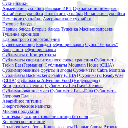
Сухие пайки
Армейские сухпайки
Разовые ИРП
Сухпайки по номерам
Китайские сухпайки
Польские сухпайки
Испанские сухпайки
Немецкие сухпайки
Американские сухпайки
Готовые блюда
Первые блюда
Вторые блюда
Тушёнка
Мясные заправки
Тушенка кронидов
Еда быстрого приготовления
Сушеные овощи
Блюда требующие варки
Супы "Европек"
Блюда не требующие варки
Сублиматы и Концентраты
Сублиматы сверхдлительного срока хранения
Сублиматы
Trek'n Eat (Германия)
Сублиматы Mountain House (США)
Сублимированные фрукты и ягоды
Сублиматы Cabra Montana
Сублиматы Backpacker's Pantry (США)
Сублиматы ReadyWise
(США)
Сублиматы Adventure Food (Нидерланды)
Концентраты Леовит
Сублиматы LeoTravel Леовит
Сублимированное мясо
Сублиматы Гала-Гала
Сублиматы
Здоровая Еда
Аварийное питание
Энергетические напитки
Мясная продукция
Системы для приготовления пищи без огня
Космическое питание
Подарочные наборы
Каши, десерты
Первые блюда
Вторые