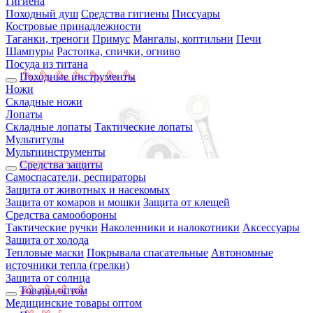
Гигиена
Походный душ
Средства гигиены
Писсуары
Костровые принадлежности
Таганки, треноги
Примус
Мангалы, коптильни
Печи
Шампуры
Растопка, спички, огниво
Посуда из титана
Походные инструменты
Ножи
Складные ножи
Лопаты
Складные лопаты
Тактические лопаты
Мультитулы
Мультиинструменты
Средства защиты
Самоспасатели, респираторы
Защита от животных и насекомых
Защита от комаров и мошки
Защита от клещей
Средства самообороны
Тактические ручки
Наколенники и налокотники
Аксессуары
Защита от холода
Тепловые маски
Покрывала спасательные
Автономные
источники тепла (грелки)
Защита от солнца
Товары оптом
Медицинские товары оптом