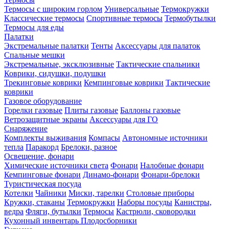
Термосы с широким горлом
Универсальные
Термокружки
Классические термосы
Спортивные термосы
Термобутылки
Термосы для еды
Палатки
Экстремальные палатки
Тенты
Аксессуары для палаток
Спальные мешки
Экстремальные, эксклюзивные
Тактические спальники
Коврики, сидушки, подушки
Трекинговые коврики
Кемпинговые коврики
Тактические
коврики
Газовое оборудование
Горелки газовые
Плиты газовые
Баллоны газовые
Ветрозащитные экраны
Аксессуары для ГО
Снаряжение
Комплекты выживания
Компасы
Автономные источники
тепла
Паракорд
Брелоки, разное
Освещение, фонари
Химические источники света
Фонари
Налобные фонари
Кемпинговые фонари
Динамо-фонари
Фонари-брелоки
Туристическая посуда
Котелки
Чайники
Миски, тарелки
Столовые приборы
Кружки, стаканы
Термокружки
Наборы посуды
Канистры,
ведра
Фляги, бутылки
Термосы
Кастрюли, сковородки
Кухонный инвентарь
Плодосборники