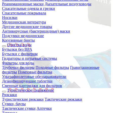
Реанимационные маски
Дыхательные воздуховоды
Спасательные одеяла и грелки
Спасательные покрывала
Носилки
Медицинская литература
Другие медицинские товары
Антивирусные (бактерицидные) маски
Подсумки медицинские
Когезивные бинты
Очистка воды
Бутылки без BPA
Бутылки с фильтром
Гидраторы и питьевые системы
Фильтры для воды
Трубочки фильтры
Походные фильтры
Гравитационные
фильтры
Помповые фильтры
Ультрафиолетовые обеззараживатели
Дезинфицирующие таблетки
Сменные картриджи для фильтров
Туристическое снаряжение
Рюкзаки
Туристические рюкзаки
Тактические рюкзаки
Сумки, баулы
Тактические сумки
Аптечки
Термосы