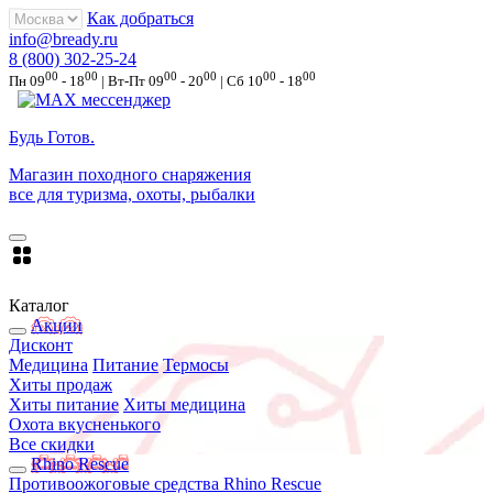
Как добраться
info@bready.ru
8 (800) 302-25-24
00
00
00
00
00
00
Пн 09
- 18
| Вт-Пт 09
- 20
| Сб 10
- 18
Будь Готов
.
Магазин походного снаряжения
все для туризма, охоты, рыбалки
Каталог
Акции
Дисконт
Медицина
Питание
Термосы
Хиты продаж
Хиты питание
Хиты медицина
Охота вкусненького
Все скидки
Rhino Rescue
Противоожоговые средства Rhino Rescue