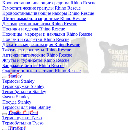
Кровоостанавливающие средства Rhino Rescue
Гемостатические гранулы Rhino Rescue
Кровоостанавливающие наборы Rhino Rescue
Шины иммобилизационные Rhino Rescue
Декомпресионные иглы Rhino Rescue
Носилки и одеяла Rhino Rescue
Ножницы, маркеры и накладки Rhino Rescue
Повязки и салфетки Rhino Rescue
Дыхательная реанимация Rhino Rescue
Тактические жилеты Rhino Rescue
Аптечки тактические Rhino Rescue
Жгуты и турникеты Rhino Rescue
Бандажи и бинты Rhino Rescue
Окклюзионные пластыри Rhino Rescue
Stanley
Термосы Stanley
Термокружки Stanley
Термобутылки Stanley
Фляги Stanley
Посуда Stanley
Термосы для еды Stanley
Термосы Tyeso
Термокружки Tyeso
Термобутылки Tyeso
Питание