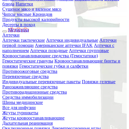
блюда
Напитки
Сушеное мясо и вяленое мясо
Чипсы мясные Кронидов
Продукты высокой калорийности
Десерты в поход
Медицина
Аптечки
Аптечки тактические
Аптечки индивидуальные
Аптечки
первой помощи
Американские аптечки IFAK
Аптечки с
наполнением
Аптечки походные
Аптечки групповые
Кровоостанавливающие средства (Гемостатики)
Гемостатические гранулы
Кровоостанавливающие бинты и
повязки
Гемостатические губки и салфетки
Противоожоговые средства
Перевязочные средства
Индивидуальные перевязочные пакеты
Повязки гелевые
Ранозаживляющие средства
Противорадиационные средства
Средства иммобилизации
Шины медицинские
Все для инфузии
Жгуты турникеты
Жгуты кровоостанавливающие
Дыхательная реанимация
Окклюзионные повязки
Декомпрессионные иглы