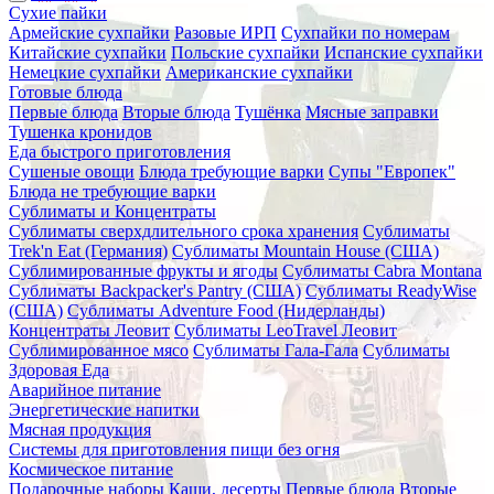
Сухие пайки
Армейские сухпайки
Разовые ИРП
Сухпайки по номерам
Китайские сухпайки
Польские сухпайки
Испанские сухпайки
Немецкие сухпайки
Американские сухпайки
Готовые блюда
Первые блюда
Вторые блюда
Тушёнка
Мясные заправки
Тушенка кронидов
Еда быстрого приготовления
Сушеные овощи
Блюда требующие варки
Супы "Европек"
Блюда не требующие варки
Сублиматы и Концентраты
Сублиматы сверхдлительного срока хранения
Сублиматы
Trek'n Eat (Германия)
Сублиматы Mountain House (США)
Сублимированные фрукты и ягоды
Сублиматы Cabra Montana
Сублиматы Backpacker's Pantry (США)
Сублиматы ReadyWise
(США)
Сублиматы Adventure Food (Нидерланды)
Концентраты Леовит
Сублиматы LeoTravel Леовит
Сублимированное мясо
Сублиматы Гала-Гала
Сублиматы
Здоровая Еда
Аварийное питание
Энергетические напитки
Мясная продукция
Системы для приготовления пищи без огня
Космическое питание
Подарочные наборы
Каши, десерты
Первые блюда
Вторые