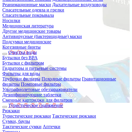
Реанимационные маски
Дыхательные воздуховоды
Спасательные одеяла и грелки
Спасательные покрывала
Носилки
Медицинская литература
Другие медицинские товары
Антивирусные (бактерицидные) маски
Подсумки медицинские
Когезивные бинты
Очистка воды
Бутылки без BPA
Бутылки с фильтром
Гидраторы и питьевые системы
Фильтры для воды
Трубочки фильтры
Походные фильтры
Гравитационные
фильтры
Помповые фильтры
Ультрафиолетовые обеззараживатели
Дезинфицирующие таблетки
Сменные картриджи для фильтров
Туристическое снаряжение
Рюкзаки
Туристические рюкзаки
Тактические рюкзаки
Сумки, баулы
Тактические сумки
Аптечки
Термосы