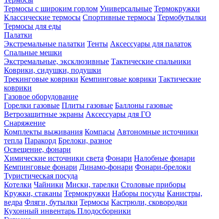
Термосы с широким горлом
Универсальные
Термокружки
Классические термосы
Спортивные термосы
Термобутылки
Термосы для еды
Палатки
Экстремальные палатки
Тенты
Аксессуары для палаток
Спальные мешки
Экстремальные, эксклюзивные
Тактические спальники
Коврики, сидушки, подушки
Трекинговые коврики
Кемпинговые коврики
Тактические
коврики
Газовое оборудование
Горелки газовые
Плиты газовые
Баллоны газовые
Ветрозащитные экраны
Аксессуары для ГО
Снаряжение
Комплекты выживания
Компасы
Автономные источники
тепла
Паракорд
Брелоки, разное
Освещение, фонари
Химические источники света
Фонари
Налобные фонари
Кемпинговые фонари
Динамо-фонари
Фонари-брелоки
Туристическая посуда
Котелки
Чайники
Миски, тарелки
Столовые приборы
Кружки, стаканы
Термокружки
Наборы посуды
Канистры,
ведра
Фляги, бутылки
Термосы
Кастрюли, сковородки
Кухонный инвентарь
Плодосборники