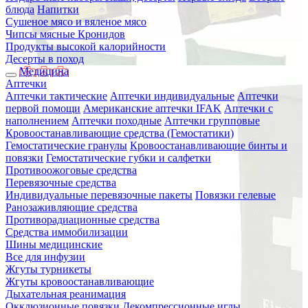
блюда
Напитки
Сушеное мясо и вяленое мясо
Чипсы мясные Кронидов
Продукты высокой калорийности
Десерты в поход
Медицина
Аптечки
Аптечки тактические
Аптечки индивидуальные
Аптечки
первой помощи
Американские аптечки IFAK
Аптечки с
наполнением
Аптечки походные
Аптечки групповые
Кровоостанавливающие средства (Гемостатики)
Гемостатические гранулы
Кровоостанавливающие бинты и
повязки
Гемостатические губки и салфетки
Противоожоговые средства
Перевязочные средства
Индивидуальные перевязочные пакеты
Повязки гелевые
Ранозаживляющие средства
Противорадиационные средства
Средства иммобилизации
Шины медицинские
Все для инфузии
Жгуты турникеты
Жгуты кровоостанавливающие
Дыхательная реанимация
Окклюзионные повязки
Декомпрессионные иглы