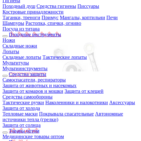
Гигиена
Походный душ
Средства гигиены
Писсуары
Костровые принадлежности
Таганки, треноги
Примус
Мангалы, коптильни
Печи
Шампуры
Растопка, спички, огниво
Посуда из титана
Походные инструменты
Ножи
Складные ножи
Лопаты
Складные лопаты
Тактические лопаты
Мультитулы
Мультиинструменты
Средства защиты
Самоспасатели, респираторы
Защита от животных и насекомых
Защита от комаров и мошки
Защита от клещей
Средства самообороны
Тактические ручки
Наколенники и налокотники
Аксессуары
Защита от холода
Тепловые маски
Покрывала спасательные
Автономные
источники тепла (грелки)
Защита от солнца
Товары оптом
Медицинские товары оптом