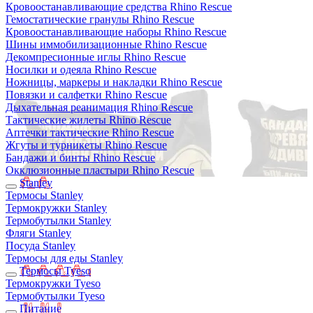
Кровоостанавливающие средства Rhino Rescue
Гемостатические гранулы Rhino Rescue
Кровоостанавливающие наборы Rhino Rescue
Шины иммобилизационные Rhino Rescue
Декомпресионные иглы Rhino Rescue
Носилки и одеяла Rhino Rescue
Ножницы, маркеры и накладки Rhino Rescue
Повязки и салфетки Rhino Rescue
Дыхательная реанимация Rhino Rescue
Тактические жилеты Rhino Rescue
Аптечки тактические Rhino Rescue
Жгуты и турникеты Rhino Rescue
Бандажи и бинты Rhino Rescue
Окклюзионные пластыри Rhino Rescue
Stanley
Термосы Stanley
Термокружки Stanley
Термобутылки Stanley
Фляги Stanley
Посуда Stanley
Термосы для еды Stanley
Термосы Tyeso
Термокружки Tyeso
Термобутылки Tyeso
Питание