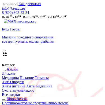
Как добраться
info@bready.ru
8 (800) 302-25-24
00
00
00
00
00
00
Пн 09
- 18
| Вт-Пт 09
- 20
| Сб 10
- 18
Будь Готов
.
Магазин походного снаряжения
все для туризма, охоты, рыбалки
Каталог
Акции
Дисконт
Медицина
Питание
Термосы
Хиты продаж
Хиты питание
Хиты медицина
Охота вкусненького
Все скидки
Rhino Rescue
Противоожоговые средства Rhino Rescue