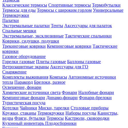
Классические термосы
Спортивные термосы
Термобутылки
Термосы для еды
Термосы с широким горлом
Универсальные
Термокружки
Палатки
Экстремальные палатки
Тенты
Аксессуары для палаток
Спальные мешки
Экстремальные, эксклюзивные
Тактические спальники
Коврики, сидушки, подушки
Трекинговые коврики
Кемпинговые коврики
Тактические
коврики
Газовое оборудование
Горелки газовые
Плиты газовые
Баллоны газовые
Ветрозащитные экраны
Аксессуары для ГО
Снаряжение
Комплекты выживания
Компасы
Автономные источники
тепла
Паракорд
Брелоки, разное
Освещение, фонари
Химические источники света
Фонари
Налобные фонари
Кемпинговые фонари
Динамо-фонари
Фонари-брелоки
Туристическая посуда
Котелки
Чайники
Миски, тарелки
Столовые приборы
Кружки, стаканы
Термокружки
Наборы посуды
Канистры,
ведра
Фляги, бутылки
Термосы
Кастрюли, сковородки
Кухонный инвентарь
Плодосборники