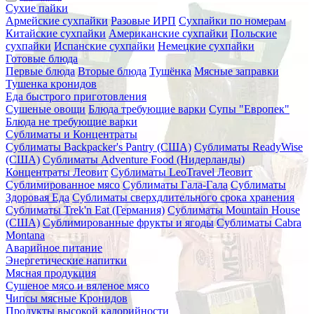
Сухие пайки
Армейские сухпайки
Разовые ИРП
Сухпайки по номерам
Китайские сухпайки
Американские сухпайки
Польские
сухпайки
Испанские сухпайки
Немецкие сухпайки
Готовые блюда
Первые блюда
Вторые блюда
Тушёнка
Мясные заправки
Тушенка кронидов
Еда быстрого приготовления
Сушеные овощи
Блюда требующие варки
Супы "Европек"
Блюда не требующие варки
Сублиматы и Концентраты
Сублиматы Backpacker's Pantry (США)
Сублиматы ReadyWise
(США)
Сублиматы Adventure Food (Нидерланды)
Концентраты Леовит
Сублиматы LeoTravel Леовит
Сублимированное мясо
Сублиматы Гала-Гала
Сублиматы
Здоровая Еда
Сублиматы сверхдлительного срока хранения
Сублиматы Trek'n Eat (Германия)
Сублиматы Mountain House
(США)
Сублимированные фрукты и ягоды
Сублиматы Cabra
Montana
Аварийное питание
Энергетические напитки
Мясная продукция
Сушеное мясо и вяленое мясо
Чипсы мясные Кронидов
Продукты высокой калорийности