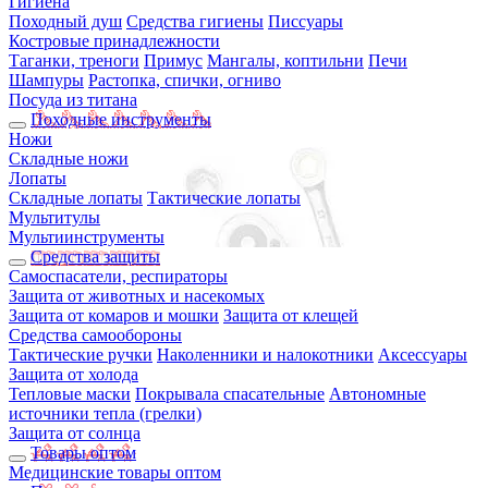
Гигиена
Походный душ
Средства гигиены
Писсуары
Костровые принадлежности
Таганки, треноги
Примус
Мангалы, коптильни
Печи
Шампуры
Растопка, спички, огниво
Посуда из титана
Походные инструменты
Ножи
Складные ножи
Лопаты
Складные лопаты
Тактические лопаты
Мультитулы
Мультиинструменты
Средства защиты
Самоспасатели, респираторы
Защита от животных и насекомых
Защита от комаров и мошки
Защита от клещей
Средства самообороны
Тактические ручки
Наколенники и налокотники
Аксессуары
Защита от холода
Тепловые маски
Покрывала спасательные
Автономные
источники тепла (грелки)
Защита от солнца
Товары оптом
Медицинские товары оптом