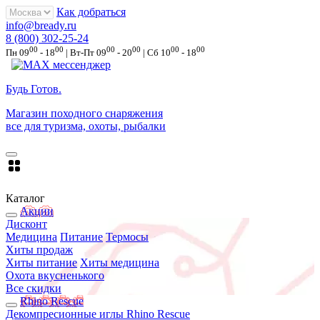
Как добраться
info@bready.ru
8 (800) 302-25-24
00
00
00
00
00
00
Пн 09
- 18
| Вт-Пт 09
- 20
| Сб 10
- 18
Будь Готов
.
Магазин походного снаряжения
все для туризма, охоты, рыбалки
Каталог
Акции
Дисконт
Медицина
Питание
Термосы
Хиты продаж
Хиты питание
Хиты медицина
Охота вкусненького
Все скидки
Rhino Rescue
Декомпресионные иглы Rhino Rescue