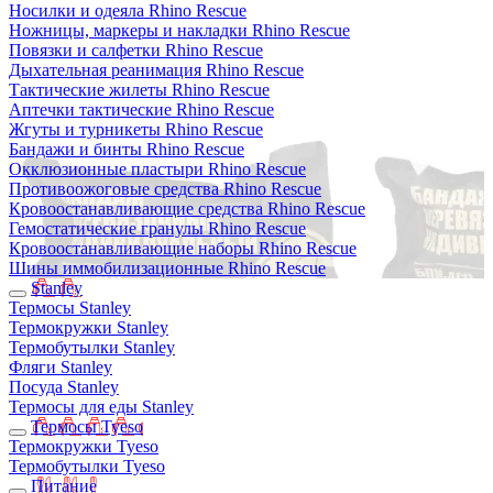
Носилки и одеяла Rhino Rescue
Ножницы, маркеры и накладки Rhino Rescue
Повязки и салфетки Rhino Rescue
Дыхательная реанимация Rhino Rescue
Тактические жилеты Rhino Rescue
Аптечки тактические Rhino Rescue
Жгуты и турникеты Rhino Rescue
Бандажи и бинты Rhino Rescue
Окклюзионные пластыри Rhino Rescue
Противоожоговые средства Rhino Rescue
Кровоостанавливающие средства Rhino Rescue
Гемостатические гранулы Rhino Rescue
Кровоостанавливающие наборы Rhino Rescue
Шины иммобилизационные Rhino Rescue
Stanley
Термосы Stanley
Термокружки Stanley
Термобутылки Stanley
Фляги Stanley
Посуда Stanley
Термосы для еды Stanley
Термосы Tyeso
Термокружки Tyeso
Термобутылки Tyeso
Питание