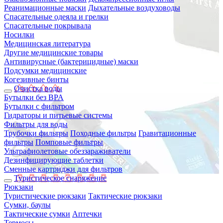
Реанимационные маски
Дыхательные воздуховоды
Спасательные одеяла и грелки
Спасательные покрывала
Носилки
Медицинская литература
Другие медицинские товары
Антивирусные (бактерицидные) маски
Подсумки медицинские
Когезивные бинты
Очистка воды
Бутылки без BPA
Бутылки с фильтром
Гидраторы и питьевые системы
Фильтры для воды
Трубочки фильтры
Походные фильтры
Гравитационные
фильтры
Помповые фильтры
Ультрафиолетовые обеззараживатели
Дезинфицирующие таблетки
Сменные картриджи для фильтров
Туристическое снаряжение
Рюкзаки
Туристические рюкзаки
Тактические рюкзаки
Сумки, баулы
Тактические сумки
Аптечки
Термосы