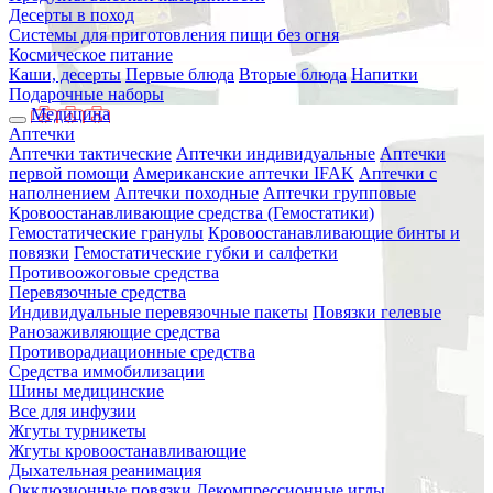
Десерты в поход
Системы для приготовления пищи без огня
Космическое питание
Каши, десерты
Первые блюда
Вторые блюда
Напитки
Подарочные наборы
Медицина
Аптечки
Аптечки тактические
Аптечки индивидуальные
Аптечки
первой помощи
Американские аптечки IFAK
Аптечки с
наполнением
Аптечки походные
Аптечки групповые
Кровоостанавливающие средства (Гемостатики)
Гемостатические гранулы
Кровоостанавливающие бинты и
повязки
Гемостатические губки и салфетки
Противоожоговые средства
Перевязочные средства
Индивидуальные перевязочные пакеты
Повязки гелевые
Ранозаживляющие средства
Противорадиационные средства
Средства иммобилизации
Шины медицинские
Все для инфузии
Жгуты турникеты
Жгуты кровоостанавливающие
Дыхательная реанимация
Окклюзионные повязки
Декомпрессионные иглы