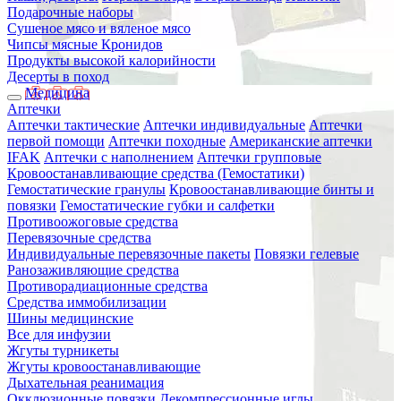
Подарочные наборы
Сушеное мясо и вяленое мясо
Чипсы мясные Кронидов
Продукты высокой калорийности
Десерты в поход
Медицина
Аптечки
Аптечки тактические
Аптечки индивидуальные
Аптечки
первой помощи
Аптечки походные
Американские аптечки
IFAK
Аптечки с наполнением
Аптечки групповые
Кровоостанавливающие средства (Гемостатики)
Гемостатические гранулы
Кровоостанавливающие бинты и
повязки
Гемостатические губки и салфетки
Противоожоговые средства
Перевязочные средства
Индивидуальные перевязочные пакеты
Повязки гелевые
Ранозаживляющие средства
Противорадиационные средства
Средства иммобилизации
Шины медицинские
Все для инфузии
Жгуты турникеты
Жгуты кровоостанавливающие
Дыхательная реанимация
Окклюзионные повязки
Декомпрессионные иглы