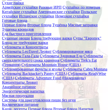
Сухие пайки
Армейские сухпайки
Разовые ИРП
Сухпайки по номерам
Китайские сухпайки
Американские сухпайки
Польские
сухпайки
Испанские сухпайки
Немецкие сухпайки
Готовые блюда
Первые блюда
Вторые блюда
Тушёнка
Мясные заправки
Тушенка кронидов
Еда быстрого приготовления
Сушеные овощи
Блюда требующие варки
Супы "Европек"
Блюда не требующие варки
Сублиматы и Концентраты
Сублиматы LeoTravel Леовит
Сублимированное мясо
Сублиматы Гала-Гала
Сублиматы Здоровая Еда
Сублиматы
сверхдлительного срока хранения
Сублиматы Trek'n Eat
(Германия)
Сублиматы Mountain House (США)
Сублимированные фрукты и ягоды
Сублиматы Cabra Montana
Сублиматы Backpacker's Pantry (США)
Сублиматы ReadyWise
(США)
Сублиматы Adventure Food (Нидерланды)
Концентраты Леовит
Аварийное питание
Энергетические напитки
Мясная продукция
Системы для приготовления пищи без огня
Космическое питание
Каши, десерты
Первые блюда
Вторые блюда
Напитки