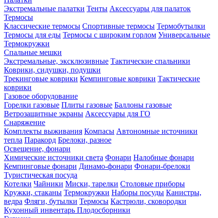
Экстремальные палатки
Тенты
Аксессуары для палаток
Термосы
Классические термосы
Спортивные термосы
Термобутылки
Термосы для еды
Термосы с широким горлом
Универсальные
Термокружки
Спальные мешки
Экстремальные, эксклюзивные
Тактические спальники
Коврики, сидушки, подушки
Трекинговые коврики
Кемпинговые коврики
Тактические
коврики
Газовое оборудование
Горелки газовые
Плиты газовые
Баллоны газовые
Ветрозащитные экраны
Аксессуары для ГО
Снаряжение
Комплекты выживания
Компасы
Автономные источники
тепла
Паракорд
Брелоки, разное
Освещение, фонари
Химические источники света
Фонари
Налобные фонари
Кемпинговые фонари
Динамо-фонари
Фонари-брелоки
Туристическая посуда
Котелки
Чайники
Миски, тарелки
Столовые приборы
Кружки, стаканы
Термокружки
Наборы посуды
Канистры,
ведра
Фляги, бутылки
Термосы
Кастрюли, сковородки
Кухонный инвентарь
Плодосборники