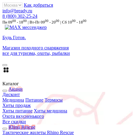
Как добраться
info@bready.ru
8 (800) 302-25-24
00
00
00
00
00
00
Пн 09
- 18
| Вт-Пт 09
- 20
| Сб 10
- 18
Будь Готов
.
Магазин походного снаряжения
все для туризма, охоты, рыбалки
Каталог
Акции
Дисконт
Медицина
Питание
Термосы
Хиты продаж
Хиты питание
Хиты медицина
Охота вкусненького
Все скидки
Rhino Rescue
Тактические жилеты Rhino Rescue