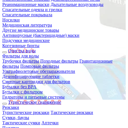
Реанимационные маски
Дыхательные воздуховоды
Спасательные одеяла и грелки
Спасательные покрывала
Носилки
Медицинская литература
Другие медицинские товары
Антивирусные (бактерицидные) маски
Подсумки медицинские
Когезивные бинты
Очистка воды
Фильтры для воды
Трубочки фильтры
Походные фильтры
Гравитационные
фильтры
Помповые фильтры
Ультрафиолетовые обеззараживатели
Дезинфицирующие таблетки
Сменные картриджи для фильтров
Бутылки без BPA
Бутылки с фильтром
Гидраторы и питьевые системы
Туристическое снаряжение
Рюкзаки
Туристические рюкзаки
Тактические рюкзаки
Сумки, баулы
Тактические сумки
Аптечки
Палатки