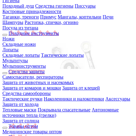
Гигиена
Походный душ
Средства гигиены
Писсуары
Костровые принадлежности
Таганки, треноги
Примус
Мангалы, коптильни
Печи
Шампуры
Растопка, спички, огниво
Посуда из титана
Походные инструменты
Ножи
Складные ножи
Лопаты
Складные лопаты
Тактические лопаты
Мультитулы
Мультиинструменты
Средства защиты
Самоспасатели, респираторы
Защита от животных и насекомых
Защита от комаров и мошки
Защита от клещей
Средства самообороны
Тактические ручки
Наколенники и налокотники
Аксессуары
Защита от холода
Тепловые маски
Покрывала спасательные
Автономные
источники тепла (грелки)
Защита от солнца
Товары оптом
Медицинские товары оптом