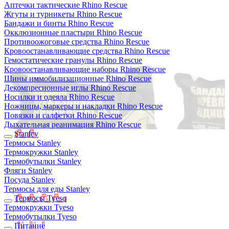
Аптечки тактические Rhino Rescue
Жгуты и турникеты Rhino Rescue
Бандажи и бинты Rhino Rescue
Окклюзионные пластыри Rhino Rescue
Противоожоговые средства Rhino Rescue
Кровоостанавливающие средства Rhino Rescue
Гемостатические гранулы Rhino Rescue
Кровоостанавливающие наборы Rhino Rescue
Шины иммобилизационные Rhino Rescue
Декомпресионные иглы Rhino Rescue
Носилки и одеяла Rhino Rescue
Ножницы, маркеры и накладки Rhino Rescue
Повязки и салфетки Rhino Rescue
Дыхательная реанимация Rhino Rescue
Stanley
Термосы Stanley
Термокружки Stanley
Термобутылки Stanley
Фляги Stanley
Посуда Stanley
Термосы для еды Stanley
Термосы Tyeso
Термокружки Tyeso
Термобутылки Tyeso
Питание