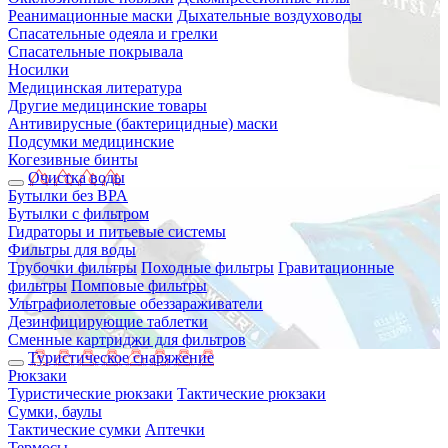
Реанимационные маски
Дыхательные воздуховоды
Спасательные одеяла и грелки
Спасательные покрывала
Носилки
Медицинская литература
Другие медицинские товары
Антивирусные (бактерицидные) маски
Подсумки медицинские
Когезивные бинты
Очистка воды
Бутылки без BPA
Бутылки с фильтром
Гидраторы и питьевые системы
Фильтры для воды
Трубочки фильтры
Походные фильтры
Гравитационные
фильтры
Помповые фильтры
Ультрафиолетовые обеззараживатели
Дезинфицирующие таблетки
Сменные картриджи для фильтров
Туристическое снаряжение
Рюкзаки
Туристические рюкзаки
Тактические рюкзаки
Сумки, баулы
Тактические сумки
Аптечки
Термосы