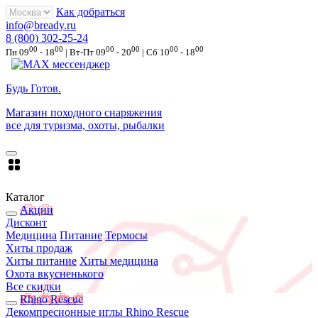
Как добраться
info@bready.ru
8 (800) 302-25-24
00
00
00
00
00
00
Пн 09
- 18
| Вт-Пт 09
- 20
| Сб 10
- 18
Будь Готов
.
Магазин походного снаряжения
все для туризма, охоты, рыбалки
Каталог
Акции
Дисконт
Медицина
Питание
Термосы
Хиты продаж
Хиты питание
Хиты медицина
Охота вкусненького
Все скидки
Rhino Rescue
Декомпресионные иглы Rhino Rescue