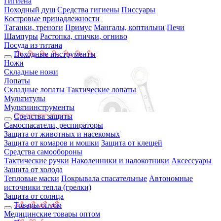
Гигиена
Походный душ
Средства гигиены
Писсуары
Костровые принадлежности
Таганки, треноги
Примус
Мангалы, коптильни
Печи
Шампуры
Растопка, спички, огниво
Посуда из титана
Походные инструменты
Ножи
Складные ножи
Лопаты
Складные лопаты
Тактические лопаты
Мультитулы
Мультиинструменты
Средства защиты
Самоспасатели, респираторы
Защита от животных и насекомых
Защита от комаров и мошки
Защита от клещей
Средства самообороны
Тактические ручки
Наколенники и налокотники
Аксессуары
Защита от холода
Тепловые маски
Покрывала спасательные
Автономные
источники тепла (грелки)
Защита от солнца
Товары оптом
Медицинские товары оптом