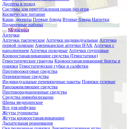
Десерты в поход
Системы для приготовления пищи без огня
Космическое питание
Каши, десерты
Первые блюда
Вторые блюда
Напитки
Подарочные наборы
Медицина
Аптечки
Аптечки тактические
Аптечки индивидуальные
Аптечки
первой помощи
Американские аптечки IFAK
Аптечки с
наполнением
Аптечки походные
Аптечки групповые
Кровоостанавливающие средства (Гемостатики)
Гемостатические гранулы
Кровоостанавливающие бинты и
повязки
Гемостатические губки и салфетки
Противоожоговые средства
Перевязочные средства
Индивидуальные перевязочные пакеты
Повязки гелевые
Ранозаживляющие средства
Противорадиационные средства
Средства иммобилизации
Шины медицинские
Все для инфузии
Жгуты турникеты
Жгуты кровоостанавливающие
Дыхательная реанимация
Окклюзионные повязки
Декомпрессионные иглы