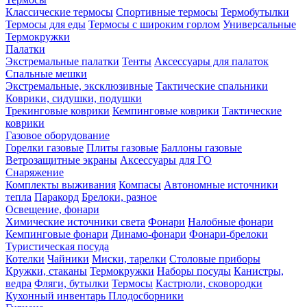
Классические термосы
Спортивные термосы
Термобутылки
Термосы для еды
Термосы с широким горлом
Универсальные
Термокружки
Палатки
Экстремальные палатки
Тенты
Аксессуары для палаток
Спальные мешки
Экстремальные, эксклюзивные
Тактические спальники
Коврики, сидушки, подушки
Трекинговые коврики
Кемпинговые коврики
Тактические
коврики
Газовое оборудование
Горелки газовые
Плиты газовые
Баллоны газовые
Ветрозащитные экраны
Аксессуары для ГО
Снаряжение
Комплекты выживания
Компасы
Автономные источники
тепла
Паракорд
Брелоки, разное
Освещение, фонари
Химические источники света
Фонари
Налобные фонари
Кемпинговые фонари
Динамо-фонари
Фонари-брелоки
Туристическая посуда
Котелки
Чайники
Миски, тарелки
Столовые приборы
Кружки, стаканы
Термокружки
Наборы посуды
Канистры,
ведра
Фляги, бутылки
Термосы
Кастрюли, сковородки
Кухонный инвентарь
Плодосборники