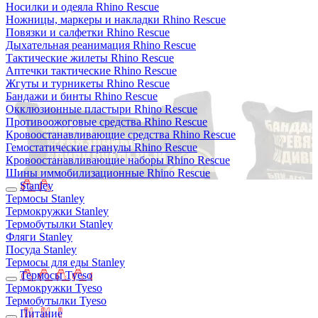
Носилки и одеяла Rhino Rescue
Ножницы, маркеры и накладки Rhino Rescue
Повязки и салфетки Rhino Rescue
Дыхательная реанимация Rhino Rescue
Тактические жилеты Rhino Rescue
Аптечки тактические Rhino Rescue
Жгуты и турникеты Rhino Rescue
Бандажи и бинты Rhino Rescue
Окклюзионные пластыри Rhino Rescue
Противоожоговые средства Rhino Rescue
Кровоостанавливающие средства Rhino Rescue
Гемостатические гранулы Rhino Rescue
Кровоостанавливающие наборы Rhino Rescue
Шины иммобилизационные Rhino Rescue
Stanley
Термосы Stanley
Термокружки Stanley
Термобутылки Stanley
Фляги Stanley
Посуда Stanley
Термосы для еды Stanley
Термосы Tyeso
Термокружки Tyeso
Термобутылки Tyeso
Питание