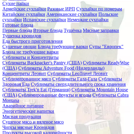
Сухие пайки
Армейские сухпайки
Разовые ИРП
Сухпайки по номерам
Китайские сухпайки
Американские сухпайки
Польские
сухпайки
Испанские сухпайки
Немецкие сухпайки
Готовые блюда
Первые блюда
Вторые блюда
Тушёнка
Мясные заправки
Тушенка кронидов
Еда быстрого приготовления
Сушеные овощи
Блюда требующие варки
Супы "Европек"
Блюда не требующие варки
Сублиматы и Концентраты
Сублиматы Backpacker's Pantry (США)
Сублиматы ReadyWise
(США)
Сублиматы Adventure Food (Нидерланды)
Концентраты Леовит
Сублиматы LeoTravel Леовит
Сублимированное мясо
Сублиматы Гала-Гала
Сублиматы
Здоровая Еда
Сублиматы сверхдлительного срока хранения
Сублиматы Trek'n Eat (Германия)
Сублиматы Mountain House
(США)
Сублимированные фрукты и ягоды
Сублиматы Cabra
Montana
Аварийное питание
Энергетические напитки
Мясная продукция
Сушеное мясо и вяленое мясо
Чипсы мясные Кронидов
Продукты высокой калорийности