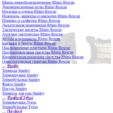
Шины иммобилизационные Rhino Rescue
Декомпресионные иглы Rhino Rescue
Носилки и одеяла Rhino Rescue
Ножницы, маркеры и накладки Rhino Rescue
Повязки и салфетки Rhino Rescue
Дыхательная реанимация Rhino Rescue
Тактические жилеты Rhino Rescue
Аптечки тактические Rhino Rescue
Жгуты и турникеты Rhino Rescue
Бандажи и бинты Rhino Rescue
Окклюзионные пластыри Rhino Rescue
Противоожоговые средства Rhino Rescue
Кровоостанавливающие средства Rhino Rescue
Гемостатические гранулы Rhino Rescue
Stanley
Термосы Stanley
Термокружки Stanley
Термобутылки Stanley
Фляги Stanley
Посуда Stanley
Термосы для еды Stanley
Термосы Tyeso
Термокружки Tyeso
Термобутылки Tyeso
Питание