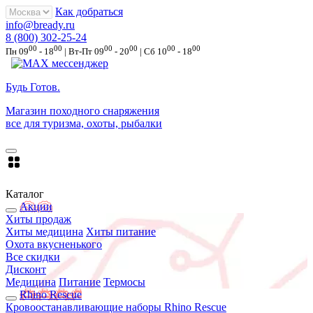
Как добраться
info@bready.ru
8 (800) 302-25-24
00
00
00
00
00
00
Пн 09
- 18
| Вт-Пт 09
- 20
| Сб 10
- 18
Будь Готов
.
Магазин походного снаряжения
все для туризма, охоты, рыбалки
Каталог
Акции
Хиты продаж
Хиты медицина
Хиты питание
Охота вкусненького
Все скидки
Дисконт
Медицина
Питание
Термосы
Rhino Rescue
Кровоостанавливающие наборы Rhino Rescue