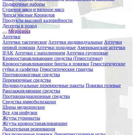
Подарочные наборы
Сушеное мясо и вяленое мясо
Чипсы мясные Кронидов
Продукты высокой калорийности
Десерты в поход
Медицина
Аптечки
Аптечки тактические
Аптечки индивидуальные
Аптечки
первой помощи
Аптечки походные
Американские аптечки
IFAK
Аптечки с наполнением
Аптечки групповые
Кровоостанавливающие средства (Гемостатики)
Кровоостанавливающие бинты и повязки
Гемостатические
губки и салфетки
Гемостатические гранулы
Противоожоговые средства
Перевязочные средства
Индивидуальные перевязочные пакеты
Повязки гелевые
Ранозаживляющие средства
Противорадиационные средства
Средства иммобилизации
Шины медицинские
Все для инфузии
Жгуты турникеты
Жгуты кровоостанавливающие
Дыхательная реанимация
Окклюзионные повязки
Декомпрессионные иглы