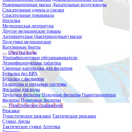
Реанимационные маски
Дыхательные воздуховоды
Спасательные одеяла и грелки
Спасательные покрывала
Носилки
Медицинская литература
Другие медицинские товары
Антивирусные (бактерицидные) маски
Подсумки медицинские
Когезивные бинты
Очистка воды
Ультрафиолетовые обеззараживатели
Дезинфицирующие таблетки
Сменные картриджи для фильтров
Бутылки без BPA
Бутылки с фильтром
Гидраторы и питьевые системы
Фильтры для воды
Трубочки фильтры
Походные фильтры
Гравитационные
фильтры
Помповые фильтры
Туристическое снаряжение
Рюкзаки
Туристические рюкзаки
Тактические рюкзаки
Сумки, баулы
Тактические сумки
Аптечки
Термосы