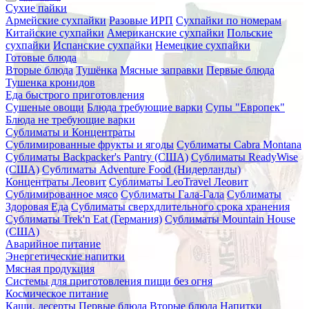
Сухие пайки
Армейские сухпайки
Разовые ИРП
Сухпайки по номерам
Китайские сухпайки
Американские сухпайки
Польские
сухпайки
Испанские сухпайки
Немецкие сухпайки
Готовые блюда
Вторые блюда
Тушёнка
Мясные заправки
Первые блюда
Тушенка кронидов
Еда быстрого приготовления
Сушеные овощи
Блюда требующие варки
Супы "Европек"
Блюда не требующие варки
Сублиматы и Концентраты
Сублимированные фрукты и ягоды
Сублиматы Cabra Montana
Сублиматы Backpacker's Pantry (США)
Сублиматы ReadyWise
(США)
Сублиматы Adventure Food (Нидерланды)
Концентраты Леовит
Сублиматы LeoTravel Леовит
Сублимированное мясо
Сублиматы Гала-Гала
Сублиматы
Здоровая Еда
Сублиматы сверхдлительного срока хранения
Сублиматы Trek'n Eat (Германия)
Сублиматы Mountain House
(США)
Аварийное питание
Энергетические напитки
Мясная продукция
Системы для приготовления пищи без огня
Космическое питание
Каши, десерты
Первые блюда
Вторые блюда
Напитки