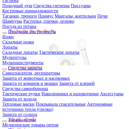
Гигиена
Походный душ
Средства гигиены
Писсуары
Костровые принадлежности
Таганки, треноги
Примус
Мангалы, коптильни
Печи
Шампуры
Растопка, спички, огниво
Посуда из титана
Походные инструменты
Ножи
Складные ножи
Лопаты
Складные лопаты
Тактические лопаты
Мультитулы
Мультиинструменты
Средства защиты
Самоспасатели, респираторы
Защита от животных и насекомых
Защита от комаров и мошки
Защита от клещей
Средства самообороны
Тактические ручки
Наколенники и налокотники
Аксессуары
Защита от холода
Тепловые маски
Покрывала спасательные
Автономные
источники тепла (грелки)
Защита от солнца
Товары оптом
Медицинские товары оптом