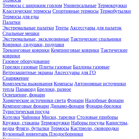
Термосы с широким горлом
Универсальные
Термокружки
Классические термосы
Спортивные термосы
Термобутылки
Термосы для еды
Палатки
Экстремальные палатки
Тенты
Аксессуары для палаток
Спальные мешки
Экстремальные, эксклюзивные
Тактические спальники
Коврики, сидушки, подушки
Трекинговые коврики
Кемпинговые коврики
Тактические
коврики
Газовое оборудование
Горелки газовые
Плиты газовые
Баллоны газовые
Ветрозащитные экраны
Аксессуары для ГО
Снаряжение
Комплекты выживания
Компасы
Автономные источники
тепла
Паракорд
Брелоки, разное
Освещение, фонари
Химические источники света
Фонари
Налобные фонари
Кемпинговые фонари
Динамо-фонари
Фонари-брелоки
Туристическая посуда
Котелки
Чайники
Миски, тарелки
Столовые приборы
Кружки, стаканы
Термокружки
Наборы посуды
Канистры,
ведра
Фляги, бутылки
Термосы
Кастрюли, сковородки
Кухонный инвентарь
Плодосборники