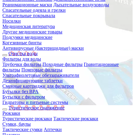
Реанимационные маски
Дыхательные воздуховоды
Спасательные одеяла и грелки
Спасательные покрывала
Носилки
Медицинская литература
Другие медицинские товары
Подсумки медицинские
Когезивные бинты
Антивирусные (бактерицидные) маски
Очистка воды
Фильтры для воды
Трубочки фильтры
Походные фильтры
Гравитационные
фильтры
Помповые фильтры
Ультрафиолетовые обеззараживатели
Дезинфицирующие таблетки
Сменные картриджи для фильтров
Бутылки без BPA
Бутылки с фильтром
Гидраторы и питьевые системы
Туристическое снаряжение
Рюкзаки
Туристические рюкзаки
Тактические рюкзаки
Сумки, баулы
Тактические сумки
Аптечки
Палатки