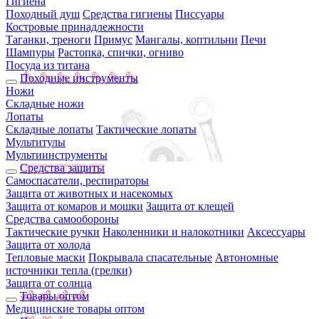
Гигиена
Походный душ
Средства гигиены
Писсуары
Костровые принадлежности
Таганки, треноги
Примус
Мангалы, коптильни
Печи
Шампуры
Растопка, спички, огниво
Посуда из титана
Походные инструменты
Ножи
Складные ножи
Лопаты
Складные лопаты
Тактические лопаты
Мультитулы
Мультиинструменты
Средства защиты
Самоспасатели, респираторы
Защита от животных и насекомых
Защита от комаров и мошки
Защита от клещей
Средства самообороны
Тактические ручки
Наколенники и налокотники
Аксессуары
Защита от холода
Тепловые маски
Покрывала спасательные
Автономные
источники тепла (грелки)
Защита от солнца
Товары оптом
Медицинские товары оптом