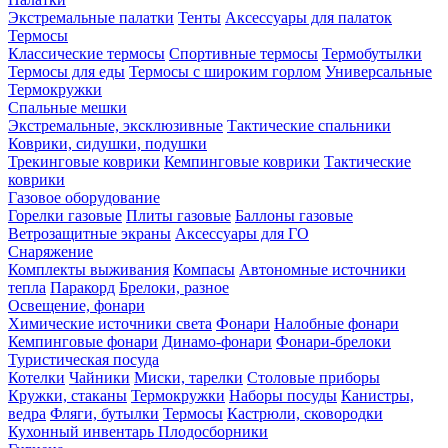
Экстремальные палатки
Тенты
Аксессуары для палаток
Термосы
Классические термосы
Спортивные термосы
Термобутылки
Термосы для еды
Термосы с широким горлом
Универсальные
Термокружки
Спальные мешки
Экстремальные, эксклюзивные
Тактические спальники
Коврики, сидушки, подушки
Трекинговые коврики
Кемпинговые коврики
Тактические
коврики
Газовое оборудование
Горелки газовые
Плиты газовые
Баллоны газовые
Ветрозащитные экраны
Аксессуары для ГО
Снаряжение
Комплекты выживания
Компасы
Автономные источники
тепла
Паракорд
Брелоки, разное
Освещение, фонари
Химические источники света
Фонари
Налобные фонари
Кемпинговые фонари
Динамо-фонари
Фонари-брелоки
Туристическая посуда
Котелки
Чайники
Миски, тарелки
Столовые приборы
Кружки, стаканы
Термокружки
Наборы посуды
Канистры,
ведра
Фляги, бутылки
Термосы
Кастрюли, сковородки
Кухонный инвентарь
Плодосборники