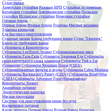
Сухие пайки
Армейские сухпайки
Разовые ИРП
Сухпайки по номерам
Китайские сухпайки
Американские сухпайки
Польские
сухпайки
Испанские сухпайки
Немецкие сухпайки
Готовые блюда
Первые блюда
Вторые блюда
Тушёнка
Мясные заправки
Тушенка кронидов
Еда быстрого приготовления
Сушеные овощи
Блюда требующие варки
Супы "Европек"
Блюда не требующие варки
Сублиматы и Концентраты
Сублиматы LeoTravel Леовит
Сублимированное мясо
Сублиматы Гала-Гала
Сублиматы Здоровая Еда
Сублиматы
сверхдлительного срока хранения
Сублиматы Trek'n Eat
(Германия)
Сублиматы Mountain House (США)
Сублимированные фрукты и ягоды
Сублиматы Cabra Montana
Сублиматы Backpacker's Pantry (США)
Сублиматы ReadyWise
(США)
Сублиматы Adventure Food (Нидерланды)
Концентраты Леовит
Аварийное питание
Энергетические напитки
Мясная продукция
Системы для приготовления пищи без огня
Космическое питание
Каши, десерты
Первые блюда
Вторые блюда
Напитки