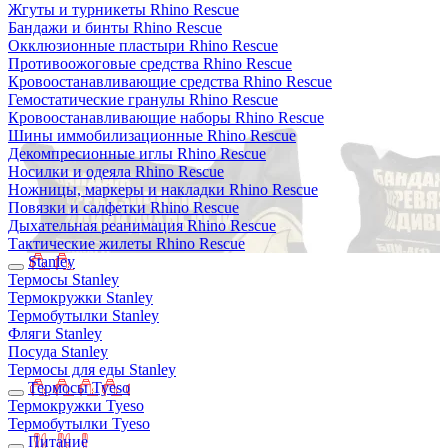
Жгуты и турникеты Rhino Rescue
Бандажи и бинты Rhino Rescue
Окклюзионные пластыри Rhino Rescue
Противоожоговые средства Rhino Rescue
Кровоостанавливающие средства Rhino Rescue
Гемостатические гранулы Rhino Rescue
Кровоостанавливающие наборы Rhino Rescue
Шины иммобилизационные Rhino Rescue
Декомпресионные иглы Rhino Rescue
Носилки и одеяла Rhino Rescue
Ножницы, маркеры и накладки Rhino Rescue
Повязки и салфетки Rhino Rescue
Дыхательная реанимация Rhino Rescue
Тактические жилеты Rhino Rescue
Stanley
Термосы Stanley
Термокружки Stanley
Термобутылки Stanley
Фляги Stanley
Посуда Stanley
Термосы для еды Stanley
Термосы Tyeso
Термокружки Tyeso
Термобутылки Tyeso
Питание