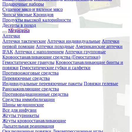
Подарочные наборы
Сушеное мясо и вяленое мясо
Чипсы мясные Кронидов
Продукты высокой калорийности
Десерты в поход
Медицина
Аптечки
Аптечки тактические
Аптечки индивидуальные
Аптечки
первой помощи
Аптечки походные
Американские аптечки
IFAK
Аптечки с наполнением
Аптечки групповые
Кровоостанавливающие средства (Гемостатики)
Гемостатические гранулы
Кровоостанавливающие бинты и
повязки
Гемостатические губки и салфетки
Противоожоговые средства
Перевязочные средства
Индивидуальные перевязочные пакеты
Повязки гелевые
Ранозаживляющие средства
Противорадиационные средства
Средства иммобилизации
Шины медицинские
Все для инфузии
Жгуты турникеты
Жгуты кровоостанавливающие
Дыхательная реанимация
Окклюзионные повязки
Декомпрессионные иглы