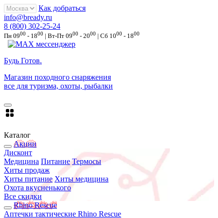
Как добраться
info@bready.ru
8 (800) 302-25-24
00
00
00
00
00
00
Пн 09
- 18
| Вт-Пт 09
- 20
| Сб 10
- 18
Будь Готов
.
Магазин походного снаряжения
все для туризма, охоты, рыбалки
Каталог
Акции
Дисконт
Медицина
Питание
Термосы
Хиты продаж
Хиты питание
Хиты медицина
Охота вкусненького
Все скидки
Rhino Rescue
Аптечки тактические Rhino Rescue