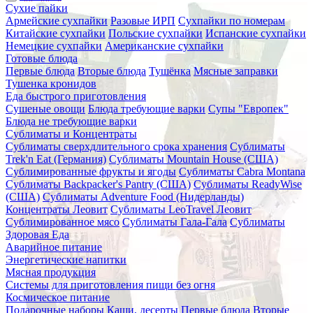
Сухие пайки
Армейские сухпайки
Разовые ИРП
Сухпайки по номерам
Китайские сухпайки
Польские сухпайки
Испанские сухпайки
Немецкие сухпайки
Американские сухпайки
Готовые блюда
Первые блюда
Вторые блюда
Тушёнка
Мясные заправки
Тушенка кронидов
Еда быстрого приготовления
Сушеные овощи
Блюда требующие варки
Супы "Европек"
Блюда не требующие варки
Сублиматы и Концентраты
Сублиматы сверхдлительного срока хранения
Сублиматы
Trek'n Eat (Германия)
Сублиматы Mountain House (США)
Сублимированные фрукты и ягоды
Сублиматы Cabra Montana
Сублиматы Backpacker's Pantry (США)
Сублиматы ReadyWise
(США)
Сублиматы Adventure Food (Нидерланды)
Концентраты Леовит
Сублиматы LeoTravel Леовит
Сублимированное мясо
Сублиматы Гала-Гала
Сублиматы
Здоровая Еда
Аварийное питание
Энергетические напитки
Мясная продукция
Системы для приготовления пищи без огня
Космическое питание
Подарочные наборы
Каши, десерты
Первые блюда
Вторые