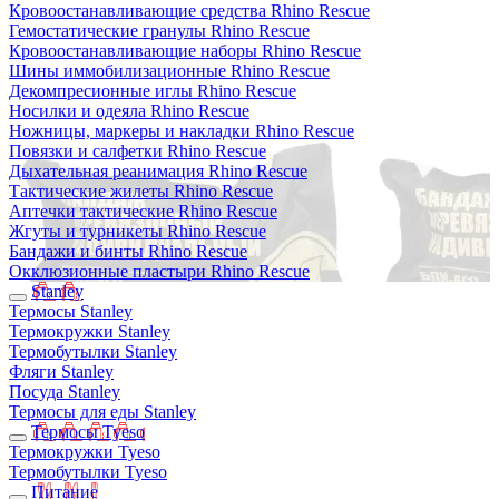
Кровоостанавливающие средства Rhino Rescue
Гемостатические гранулы Rhino Rescue
Кровоостанавливающие наборы Rhino Rescue
Шины иммобилизационные Rhino Rescue
Декомпресионные иглы Rhino Rescue
Носилки и одеяла Rhino Rescue
Ножницы, маркеры и накладки Rhino Rescue
Повязки и салфетки Rhino Rescue
Дыхательная реанимация Rhino Rescue
Тактические жилеты Rhino Rescue
Аптечки тактические Rhino Rescue
Жгуты и турникеты Rhino Rescue
Бандажи и бинты Rhino Rescue
Окклюзионные пластыри Rhino Rescue
Stanley
Термосы Stanley
Термокружки Stanley
Термобутылки Stanley
Фляги Stanley
Посуда Stanley
Термосы для еды Stanley
Термосы Tyeso
Термокружки Tyeso
Термобутылки Tyeso
Питание