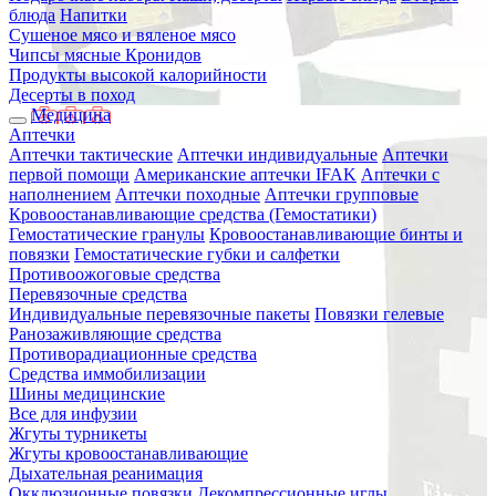
блюда
Напитки
Сушеное мясо и вяленое мясо
Чипсы мясные Кронидов
Продукты высокой калорийности
Десерты в поход
Медицина
Аптечки
Аптечки тактические
Аптечки индивидуальные
Аптечки
первой помощи
Американские аптечки IFAK
Аптечки с
наполнением
Аптечки походные
Аптечки групповые
Кровоостанавливающие средства (Гемостатики)
Гемостатические гранулы
Кровоостанавливающие бинты и
повязки
Гемостатические губки и салфетки
Противоожоговые средства
Перевязочные средства
Индивидуальные перевязочные пакеты
Повязки гелевые
Ранозаживляющие средства
Противорадиационные средства
Средства иммобилизации
Шины медицинские
Все для инфузии
Жгуты турникеты
Жгуты кровоостанавливающие
Дыхательная реанимация
Окклюзионные повязки
Декомпрессионные иглы