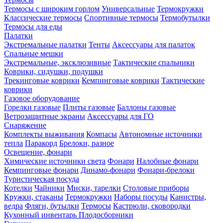
Термосы с широким горлом
Универсальные
Термокружки
Классические термосы
Спортивные термосы
Термобутылки
Термосы для еды
Палатки
Экстремальные палатки
Тенты
Аксессуары для палаток
Спальные мешки
Экстремальные, эксклюзивные
Тактические спальники
Коврики, сидушки, подушки
Трекинговые коврики
Кемпинговые коврики
Тактические
коврики
Газовое оборудование
Горелки газовые
Плиты газовые
Баллоны газовые
Ветрозащитные экраны
Аксессуары для ГО
Снаряжение
Комплекты выживания
Компасы
Автономные источники
тепла
Паракорд
Брелоки, разное
Освещение, фонари
Химические источники света
Фонари
Налобные фонари
Кемпинговые фонари
Динамо-фонари
Фонари-брелоки
Туристическая посуда
Котелки
Чайники
Миски, тарелки
Столовые приборы
Кружки, стаканы
Термокружки
Наборы посуды
Канистры,
ведра
Фляги, бутылки
Термосы
Кастрюли, сковородки
Кухонный инвентарь
Плодосборники