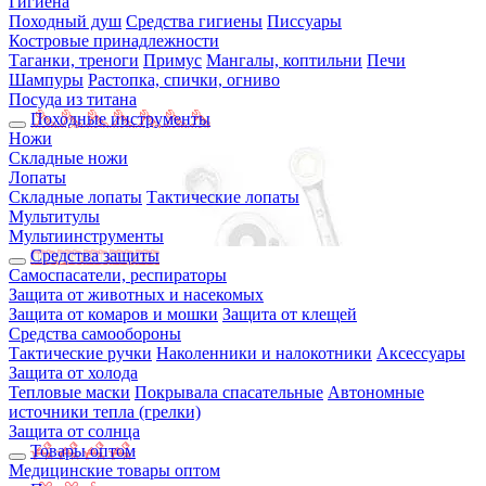
Гигиена
Походный душ
Средства гигиены
Писсуары
Костровые принадлежности
Таганки, треноги
Примус
Мангалы, коптильни
Печи
Шампуры
Растопка, спички, огниво
Посуда из титана
Походные инструменты
Ножи
Складные ножи
Лопаты
Складные лопаты
Тактические лопаты
Мультитулы
Мультиинструменты
Средства защиты
Самоспасатели, респираторы
Защита от животных и насекомых
Защита от комаров и мошки
Защита от клещей
Средства самообороны
Тактические ручки
Наколенники и налокотники
Аксессуары
Защита от холода
Тепловые маски
Покрывала спасательные
Автономные
источники тепла (грелки)
Защита от солнца
Товары оптом
Медицинские товары оптом