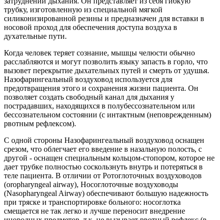
затруднении дыхания. Он представляет из себя гибкую
трубку, изготовленную из специальной мягкой
силиконизированной резины и предназначен для вставки в
носовой проход для обеспечения доступа воздуха в
духательные пути.
Когда человек теряет сознание, мышцы челюсти обычно
расслабляются и могут позволить языку запасть в горло, что
вызовет перекрытие дыхательных путей и смерть от удушья.
Назофарингеальный воздуховод используется для
предотвращения этого и сохранения жизни пациента. Он
позволяет создать свободный канал для дыхания у
пострадавших, находящихся в полубессознательном или
бессознательном состоянии (с интактным (неповрежденным)
рвотным рефлексом).
С одной стороны Назофарингеальный воздуховод оснащен
срезом, что облегчает его введение в назальную полость, с
другой - оснащен специальным кольцом-стопором, которое не
дает трубке полностью соскользнуть внутрь и потеряться в
теле пациента. В отличии от Ротоглоточных воздуховодов
(oropharyngeal airway), Носоглоточные воздуховоды
(Nasopharyngeal Airway) обеспечивают большую надежность
при тряске и транспортировке больного: носоглотка
смещается не так легко и лучше переносит внедрение
инородных предметов, т.к. не вызывает рвотный рефлекс (в