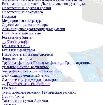
Реанимационные маски
Дыхательные воздуховоды
Спасательные одеяла и грелки
Спасательные покрывала
Носилки
Медицинская литература
Другие медицинские товары
Антивирусные (бактерицидные) маски
Подсумки медицинские
Когезивные бинты
Очистка воды
Бутылки без BPA
Бутылки с фильтром
Гидраторы и питьевые системы
Фильтры для воды
Трубочки фильтры
Походные фильтры
Гравитационные
фильтры
Помповые фильтры
Ультрафиолетовые обеззараживатели
Дезинфицирующие таблетки
Сменные картриджи для фильтров
Туристическое снаряжение
Рюкзаки
Туристические рюкзаки
Тактические рюкзаки
Сумки, баулы
Тактические сумки
Аптечки
Термосы