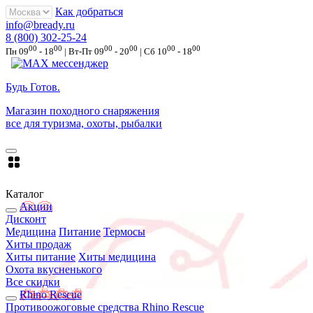
Как добраться
info@bready.ru
8 (800) 302-25-24
00
00
00
00
00
00
Пн 09
- 18
| Вт-Пт 09
- 20
| Сб 10
- 18
Будь Готов
.
Магазин походного снаряжения
все для туризма, охоты, рыбалки
Каталог
Акции
Дисконт
Медицина
Питание
Термосы
Хиты продаж
Хиты питание
Хиты медицина
Охота вкусненького
Все скидки
Rhino Rescue
Противоожоговые средства Rhino Rescue