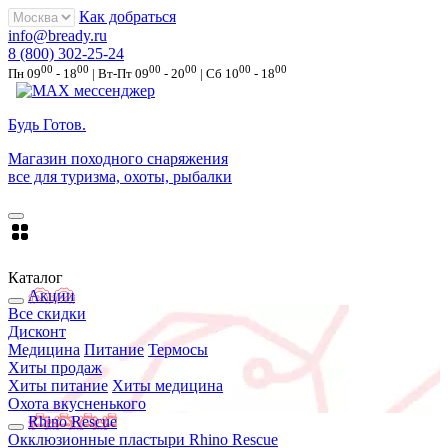
Как добраться
info@bready.ru
8 (800) 302-25-24
00
00
00
00
00
00
Пн 09
- 18
| Вт-Пт 09
- 20
| Сб 10
- 18
Будь Готов
.
Магазин походного снаряжения
все для туризма, охоты, рыбалки
Каталог
Акции
Все скидки
Дисконт
Медицина
Питание
Термосы
Хиты продаж
Хиты питание
Хиты медицина
Охота вкусненького
Rhino Rescue
Окклюзионные пластыри Rhino Rescue