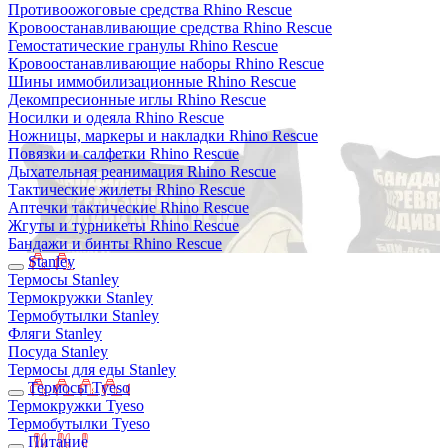
Противоожоговые средства Rhino Rescue
Кровоостанавливающие средства Rhino Rescue
Гемостатические гранулы Rhino Rescue
Кровоостанавливающие наборы Rhino Rescue
Шины иммобилизационные Rhino Rescue
Декомпресионные иглы Rhino Rescue
Носилки и одеяла Rhino Rescue
Ножницы, маркеры и накладки Rhino Rescue
Повязки и салфетки Rhino Rescue
Дыхательная реанимация Rhino Rescue
Тактические жилеты Rhino Rescue
Аптечки тактические Rhino Rescue
Жгуты и турникеты Rhino Rescue
Бандажи и бинты Rhino Rescue
Stanley
Термосы Stanley
Термокружки Stanley
Термобутылки Stanley
Фляги Stanley
Посуда Stanley
Термосы для еды Stanley
Термосы Tyeso
Термокружки Tyeso
Термобутылки Tyeso
Питание