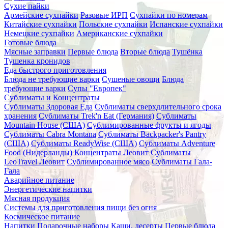
Сухие пайки
Армейские сухпайки
Разовые ИРП
Сухпайки по номерам
Китайские сухпайки
Польские сухпайки
Испанские сухпайки
Немецкие сухпайки
Американские сухпайки
Готовые блюда
Мясные заправки
Первые блюда
Вторые блюда
Тушёнка
Тушенка кронидов
Еда быстрого приготовления
Блюда не требующие варки
Сушеные овощи
Блюда
требующие варки
Супы "Европек"
Сублиматы и Концентраты
Сублиматы Здоровая Еда
Сублиматы сверхдлительного срока
хранения
Сублиматы Trek'n Eat (Германия)
Сублиматы
Mountain House (США)
Сублимированные фрукты и ягоды
Сублиматы Cabra Montana
Сублиматы Backpacker's Pantry
(США)
Сублиматы ReadyWise (США)
Сублиматы Adventure
Food (Нидерланды)
Концентраты Леовит
Сублиматы
LeoTravel Леовит
Сублимированное мясо
Сублиматы Гала-
Гала
Аварийное питание
Энергетические напитки
Мясная продукция
Системы для приготовления пищи без огня
Космическое питание
Напитки
Подарочные наборы
Каши, десерты
Первые блюда