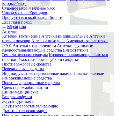
Вторые блюда
Сушеное мясо и вяленое мясо
Чипсы мясные Кронидов
Продукты высокой калорийности
Десерты в поход
Медицина
Аптечки
Аптечки тактические
Аптечки индивидуальные
Аптечки
первой помощи
Аптечки походные
Американские аптечки
IFAK
Аптечки с наполнением
Аптечки групповые
Кровоостанавливающие средства (Гемостатики)
Гемостатические гранулы
Кровоостанавливающие бинты и
повязки
Гемостатические губки и салфетки
Противоожоговые средства
Перевязочные средства
Индивидуальные перевязочные пакеты
Повязки гелевые
Ранозаживляющие средства
Противорадиационные средства
Средства иммобилизации
Шины медицинские
Все для инфузии
Жгуты турникеты
Жгуты кровоостанавливающие
Дыхательная реанимация
Окклюзионные повязки
Дыхательные воздуховоды