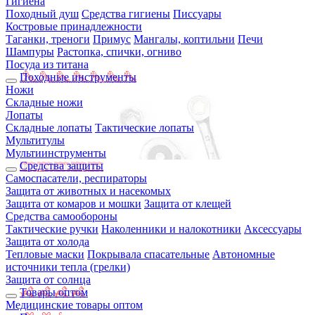
Гигиена
Походный душ
Средства гигиены
Писсуары
Костровые принадлежности
Таганки, треноги
Примус
Мангалы, коптильни
Печи
Шампуры
Растопка, спички, огниво
Посуда из титана
Походные инструменты
Ножи
Складные ножи
Лопаты
Складные лопаты
Тактические лопаты
Мультитулы
Мультиинструменты
Средства защиты
Самоспасатели, респираторы
Защита от животных и насекомых
Защита от комаров и мошки
Защита от клещей
Средства самообороны
Тактические ручки
Наколенники и налокотники
Аксессуары
Защита от холода
Тепловые маски
Покрывала спасательные
Автономные
источники тепла (грелки)
Защита от солнца
Товары оптом
Медицинские товары оптом