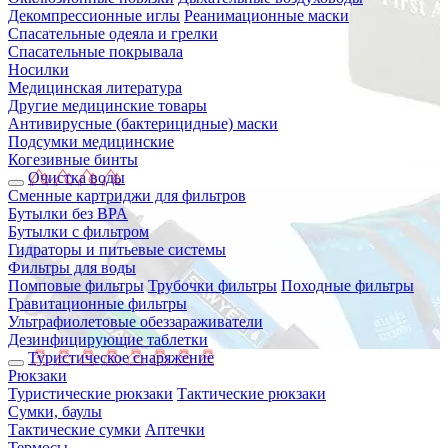
Декомпрессионные иглы
Реанимационные маски
Спасательные одеяла и грелки
Спасательные покрывала
Носилки
Медицинская литература
Другие медицинские товары
Антивирусные (бактерицидные) маски
Подсумки медицинские
Когезивные бинты
Очистка воды
Сменные картриджи для фильтров
Бутылки без BPA
Бутылки с фильтром
Гидраторы и питьевые системы
Фильтры для воды
Помповые фильтры
Трубочки фильтры
Походные фильтры
Гравитационные фильтры
Ультрафиолетовые обеззараживатели
Дезинфицирующие таблетки
Туристическое снаряжение
Рюкзаки
Туристические рюкзаки
Тактические рюкзаки
Сумки, баулы
Тактические сумки
Аптечки
Термосы