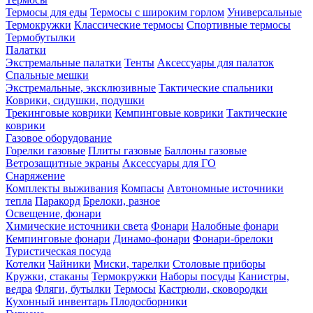
Термосы для еды
Термосы с широким горлом
Универсальные
Термокружки
Классические термосы
Спортивные термосы
Термобутылки
Палатки
Экстремальные палатки
Тенты
Аксессуары для палаток
Спальные мешки
Экстремальные, эксклюзивные
Тактические спальники
Коврики, сидушки, подушки
Трекинговые коврики
Кемпинговые коврики
Тактические
коврики
Газовое оборудование
Горелки газовые
Плиты газовые
Баллоны газовые
Ветрозащитные экраны
Аксессуары для ГО
Снаряжение
Комплекты выживания
Компасы
Автономные источники
тепла
Паракорд
Брелоки, разное
Освещение, фонари
Химические источники света
Фонари
Налобные фонари
Кемпинговые фонари
Динамо-фонари
Фонари-брелоки
Туристическая посуда
Котелки
Чайники
Миски, тарелки
Столовые приборы
Кружки, стаканы
Термокружки
Наборы посуды
Канистры,
ведра
Фляги, бутылки
Термосы
Кастрюли, сковородки
Кухонный инвентарь
Плодосборники