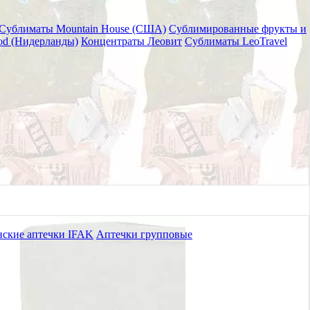
Сублиматы Mountain House (США)
Сублимированные фрукты и
od (Нидерланды)
Концентраты Леовит
Сублиматы LeoTravel
-10
ские аптечки IFAK
Аптечки групповые