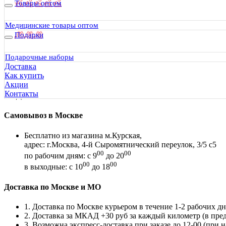
Товары оптом
Медицинские товары оптом
Подарки
Подарочные наборы
Доставка
Как купить
35090
Акции
Контакты
Доставка и самовывоз
Самовывоз в Москве
Бесплатно из магазина м.Курская,
адрес: г.Москва, 4-й Сыромятнический переулок, 3/5 с5
00
00
по рабочим дням: с 9
до 20
00
00
в выходные: с 10
до 18
Доставка по Москве и МО
1. Доставка по Москве курьером в течение 1-2 рабочих дн
2. Доставка за МКАД +30 руб за каждый километр (в пр
3. Возможна экспресс-доставка при заказе до 12-00 (при 