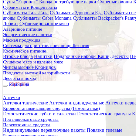
Супы "Европек"
Блюда не требующие варки
Сушеные овощи
Б
Главная
Сублиматы и Концентраты
Каталог товаров
Сублиматы Гала-Гала
Сублиматы Здоровая Еда
Сублиматы све
Средства защиты
ягоды
Сублиматы Cabra Montana
Сублиматы Backpacker's Pant
Защита от холода
Леовит
Сублимированное мясо
Покрывала спасательные
Аварийное питание
Одеяло для неотложной помощи Blizzard Active Range B
Энергетические напитки
Мясная продукция
Одеяло для неотложной помощ
Системы для приготовления пищи без огня
Космическое питание
Вторые блюда
Напитки
Подарочные наборы
Каши, десерты
Пе
Сушеное мясо и вяленое мясо
Чипсы мясные Кронидов
Продукты высокой калорийности
Десерты в поход
Медицина
Аптечки
Аптечки тактические
Аптечки индивидуальные
Аптечки перв
Кровоостанавливающие средства (Гемостатики)
Гемостатические губки и салфетки
Гемостатические гранулы
К
Противоожоговые средства
Перевязочные средства
Индивидуальные перевязочные пакеты
Повязки гелевые
Ранозаживляющие средства