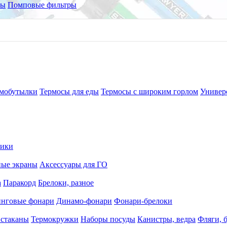
ры
Помповые фильтры
мобутылки
Термосы для еды
Термосы с широким горлом
Универ
рики
ные экраны
Аксессуары для ГО
а
Паракорд
Брелоки, разное
нговые фонари
Динамо-фонари
Фонари-брелоки
 стаканы
Термокружки
Наборы посуды
Канистры, ведра
Фляги, 