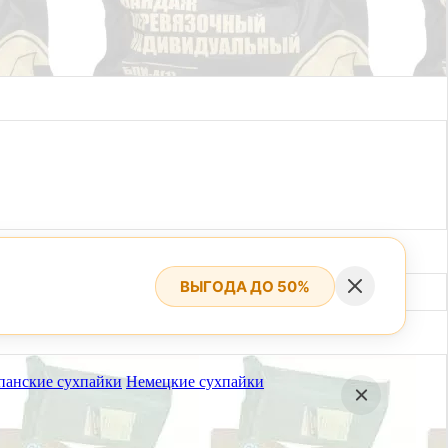
ВЫГОДА ДО 50%
панские сухпайки
Немецкие сухпайки