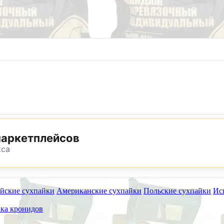
8 (800) 302-25-24
8 (495) 782-73-32
маркетплейсов
кса
йские сухпайки
Американские сухпайки
Польские сухпайки
Ис
ет работать на самовывоз в субботу 8 и 15 августа.
ка кронидов