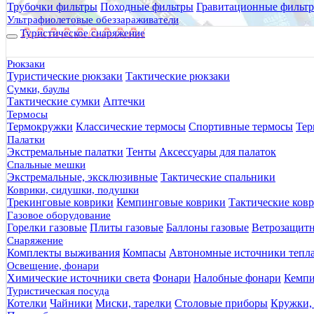
Трубочки фильтры
Походные фильтры
Гравитационные фильт
Ультрафиолетовые обеззараживатели
Туристическое снаряжение
Рюкзаки
Туристические рюкзаки
Тактические рюкзаки
Сумки, баулы
Тактические сумки
Аптечки
Термосы
Термокружки
Классические термосы
Спортивные термосы
Тер
Палатки
Экстремальные палатки
Тенты
Аксессуары для палаток
Спальные мешки
Экстремальные, эксклюзивные
Тактические спальники
Коврики, сидушки, подушки
Трекинговые коврики
Кемпинговые коврики
Тактические ков
Газовое оборудование
Горелки газовые
Плиты газовые
Баллоны газовые
Ветрозащит
Снаряжение
Комплекты выживания
Компасы
Автономные источники тепл
Освещение, фонари
Химические источники света
Фонари
Налобные фонари
Кемпи
Туристическая посуда
Котелки
Чайники
Миски, тарелки
Столовые приборы
Кружки,