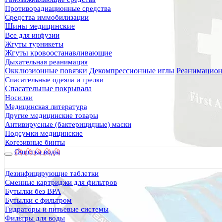
Противорадиационные средства
Средства иммобилизации
Шины медицинские
Все для инфузии
Жгуты турникеты
Жгуты кровоостанавливающие
Дыхательная реанимация
Окклюзионные повязки
Декомпрессионные иглы
Реанимацион
Спасательные одеяла и грелки
Спасательные покрывала
Носилки
Медицинская литература
Другие медицинские товары
Антивирусные (бактерицидные) маски
Подсумки медицинские
Когезивные бинты
Очистка воды
Дезинфицирующие таблетки
Сменные картриджи для фильтров
Бутылки без BPA
Бутылки с фильтром
Гидраторы и питьевые системы
Фильтры для воды