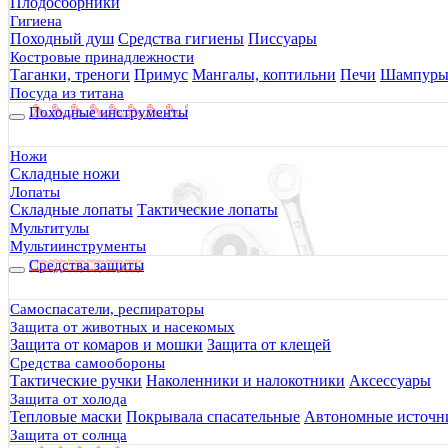
Плодосборники
Гигиена
Походный душ
Средства гигиены
Писсуары
Костровые принадлежности
Таганки, треноги
Примус
Мангалы, коптильни
Печи
Шампур
Посуда из титана
Походные инструменты
Ножи
Складные ножи
Лопаты
Складные лопаты
Тактические лопаты
Мультитулы
Мультиинструменты
Средства защиты
4800 руб.
Самоспасатели, респираторы
Защита от животных и насекомых
Защита от комаров и мошки
Защита от клещей
Средства самообороны
Тактические ручки
Наколенники и налокотники
Аксессуары
Защита от холода
Тепловые маски
Покрывала спасательные
Автономные источни
Защита от солнца