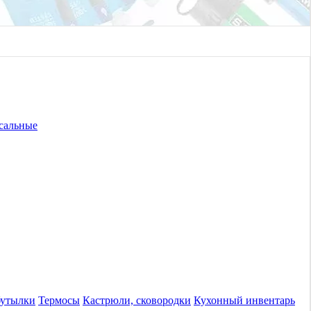
сальные
бутылки
Термосы
Кастрюли, сковородки
Кухонный инвентарь