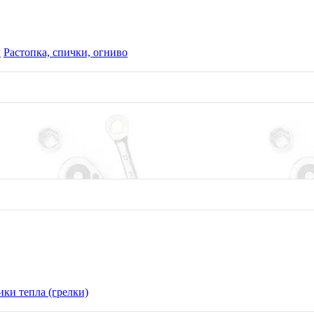
ы
Растопка, спички, огниво
ки тепла (грелки)