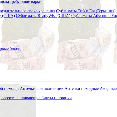
люда требующие варки
рхдлительного срока хранения
Сублиматы Trek'n Eat (Германия)
ry (США)
Сублиматы ReadyWise (США)
Сублиматы Adventure Fo
PSAR-10
и Blizzard Active Range BPSAR
рвые блюда
ой помощи
Аптечки с наполнением
Аптечки походные
Американ
ровоостанавливающие бинты и повязки