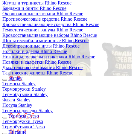
Жгуты и турникеты Rhino Rescue
Бандажи и бинты Rhino Rescue
Окклюзионные пластыри Rhino Rescue
Противоожоговые средства Rhino Rescue
Кровоостанавливающие средства Rhino Rescue
Гемостатические гранулы Rhino Rescue
Кровоостанавливающие наборы Rhino Rescue
Шины иммобилизационные Rhino Rescue
Декомпресионные иглы Rhino Rescue
Носилки и одеяла Rhino Rescue
Ножницы, маркеры и накладки Rhino Rescue
Повязки и салфетки Rhino Rescue
Дыхательная реанимация Rhino Rescue
Тактические жилеты Rhino Rescue
Stanley
Термосы Stanley
Термокружки Stanley
Термобутылки Stanley
Фляги Stanley
Посуда Stanley
Термосы для еды Stanley
Термосы Tyeso
Термокружки Tyeso
Термобутылки Tyeso
Питание