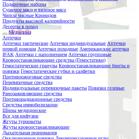
Подарочные наборы
Сушеное мясо и вяленое мясо
Чипсы мясные Кронидов
Продукты высокой калорийности
Десерты в поход
Медицина
Аптечки
Аптечки тактические
Аптечки индивидуальные
Аптечки
первой помощи
Аптечки походные
Американские аптечки
IFAK
Аптечки с наполнением
Аптечки групповые
Кровоостанавливающие средства (Гемостатики)
Гемостатические гранулы
Кровоостанавливающие бинты и
повязки
Гемостатические губки и салфетки
Противоожоговые средства
Перевязочные средства
Индивидуальные перевязочные пакеты
Повязки гелевые
Ранозаживляющие средства
Противорадиационные средства
Средства иммобилизации
Шины медицинские
Все для инфузии
Жгуты турникеты
Жгуты кровоостанавливающие
Дыхательная реанимация
Окклюзионные повязки
Декомпрессионные иглы