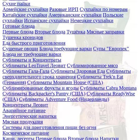
Сухие пайки
Армейские сухпайки
Разовые ИРП
Сухпайки по номерам
Китайские сухпайки
Американские сухпайки
Польские
сухпайки
Испанские сухпайки
Немецкие сухпайки
Готовые блюда
Первые блюда
Вторые блюда
Тушёнка
Мясные заправки
Тушенка кронидов
Еда быстрого приготовления
Сушеные овощи
Блюда требующие варки
Супы "Европек"
Блюда не требующие варки
Сублиматы и Концентраты
Сублиматы LeoTravel Леовит
Сублимированное мясо
Сублиматы Гала-Гала
Сублиматы Здоровая Еда
Сублиматы
сверхдлительного срока хранения
Сублиматы Trek'n Eat
(Германия)
Сублиматы Mountain House (США)
Сублимированные фрукты и ягоды
Сублиматы Cabra Montana
Сублиматы Backpacker's Pantry (США)
Сублиматы ReadyWise
(США)
Сублиматы Adventure Food (Нидерланды)
Концентраты Леовит
Аварийное питание
Энергетические напитки
Мясная продукция
Системы для приготовления пищи без огня
Космическое питание
Каши, десерты
Первые блюда
Вторые блюда
Напитки