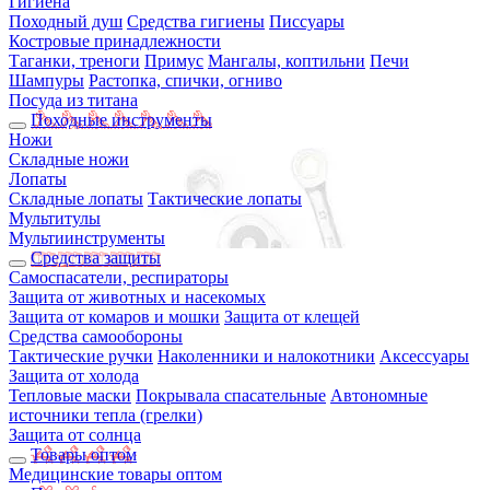
Гигиена
Походный душ
Средства гигиены
Писсуары
Костровые принадлежности
Таганки, треноги
Примус
Мангалы, коптильни
Печи
Шампуры
Растопка, спички, огниво
Посуда из титана
Походные инструменты
Ножи
Складные ножи
Лопаты
Складные лопаты
Тактические лопаты
Мультитулы
Мультиинструменты
Средства защиты
Самоспасатели, респираторы
Защита от животных и насекомых
Защита от комаров и мошки
Защита от клещей
Средства самообороны
Тактические ручки
Наколенники и налокотники
Аксессуары
Защита от холода
Тепловые маски
Покрывала спасательные
Автономные
источники тепла (грелки)
Защита от солнца
Товары оптом
Медицинские товары оптом