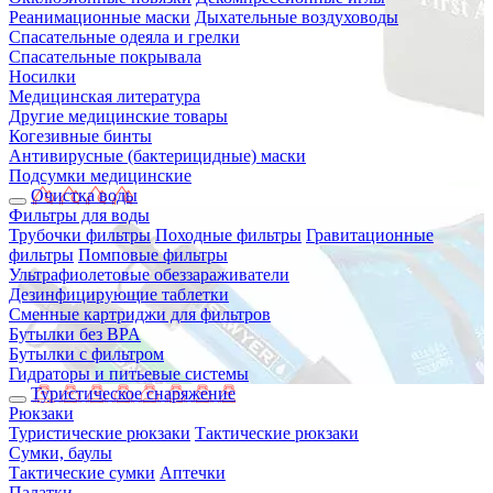
Реанимационные маски
Дыхательные воздуховоды
Спасательные одеяла и грелки
Спасательные покрывала
Носилки
Медицинская литература
Другие медицинские товары
Когезивные бинты
Антивирусные (бактерицидные) маски
Подсумки медицинские
Очистка воды
Фильтры для воды
Трубочки фильтры
Походные фильтры
Гравитационные
фильтры
Помповые фильтры
Ультрафиолетовые обеззараживатели
Дезинфицирующие таблетки
Сменные картриджи для фильтров
Бутылки без BPA
Бутылки с фильтром
Гидраторы и питьевые системы
Туристическое снаряжение
Рюкзаки
Туристические рюкзаки
Тактические рюкзаки
Сумки, баулы
Тактические сумки
Аптечки
Палатки