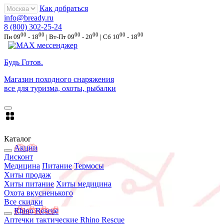
Как добраться
info@bready.ru
8 (800) 302-25-24
00
00
00
00
00
00
Пн 09
- 18
| Вт-Пт 09
- 20
| Сб 10
- 18
Будь Готов
.
Магазин походного снаряжения
все для туризма, охоты, рыбалки
Каталог
Акции
Дисконт
Медицина
Питание
Термосы
Хиты продаж
Хиты питание
Хиты медицина
Охота вкусненького
Все скидки
Rhino Rescue
Аптечки тактические Rhino Rescue