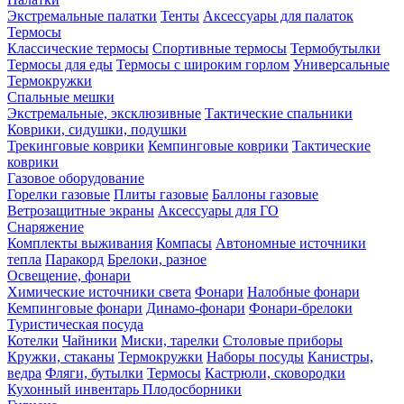
Экстремальные палатки
Тенты
Аксессуары для палаток
Термосы
Классические термосы
Спортивные термосы
Термобутылки
Термосы для еды
Термосы с широким горлом
Универсальные
Термокружки
Спальные мешки
Экстремальные, эксклюзивные
Тактические спальники
Коврики, сидушки, подушки
Трекинговые коврики
Кемпинговые коврики
Тактические
коврики
Газовое оборудование
Горелки газовые
Плиты газовые
Баллоны газовые
Ветрозащитные экраны
Аксессуары для ГО
Снаряжение
Комплекты выживания
Компасы
Автономные источники
тепла
Паракорд
Брелоки, разное
Освещение, фонари
Химические источники света
Фонари
Налобные фонари
Кемпинговые фонари
Динамо-фонари
Фонари-брелоки
Туристическая посуда
Котелки
Чайники
Миски, тарелки
Столовые приборы
Кружки, стаканы
Термокружки
Наборы посуды
Канистры,
ведра
Фляги, бутылки
Термосы
Кастрюли, сковородки
Кухонный инвентарь
Плодосборники