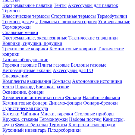
Экстремальные палатки
Тенты
Аксессуары для палаток
Термосы
Классические термосы
Спортивные термосы
Термобутылки
Термосы для еды
Термосы с широким горлом
Универсальные
Термокружки
Спальные мешки
Экстремальные, эксклюзивные
Тактические спальники
Коврики, сидушки, подушки
Трекинговые коврики
Кемпинговые коврики
Тактические
коврики
Газовое оборудование
Горелки газовые
Плиты газовые
Баллоны газовые
Ветрозащитные экраны
Аксессуары для ГО
Снаряжение
Комплекты выживания
Компасы
Автономные источники
тепла
Паракорд
Брелоки, разное
Освещение, фонари
Химические источники света
Фонари
Налобные фонари
Кемпинговые фонари
Динамо-фонари
Фонари-брелоки
Туристическая посуда
Котелки
Чайники
Миски, тарелки
Столовые приборы
Кружки, стаканы
Термокружки
Наборы посуды
Канистры,
ведра
Фляги, бутылки
Термосы
Кастрюли, сковородки
Кухонный инвентарь
Плодосборники