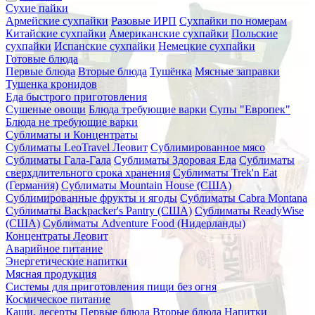
Сухие пайки
Армейские сухпайки
Разовые ИРП
Сухпайки по номерам
Китайские сухпайки
Американские сухпайки
Польские
сухпайки
Испанские сухпайки
Немецкие сухпайки
Готовые блюда
Первые блюда
Вторые блюда
Тушёнка
Мясные заправки
Тушенка кронидов
Еда быстрого приготовления
Сушеные овощи
Блюда требующие варки
Супы "Европек"
Блюда не требующие варки
Сублиматы и Концентраты
Сублиматы LeoTravel Леовит
Сублимированное мясо
Сублиматы Гала-Гала
Сублиматы Здоровая Еда
Сублиматы
сверхдлительного срока хранения
Сублиматы Trek'n Eat
(Германия)
Сублиматы Mountain House (США)
Сублимированные фрукты и ягоды
Сублиматы Cabra Montana
Сублиматы Backpacker's Pantry (США)
Сублиматы ReadyWise
(США)
Сублиматы Adventure Food (Нидерланды)
Концентраты Леовит
Аварийное питание
Энергетические напитки
Мясная продукция
Системы для приготовления пищи без огня
Космическое питание
Каши, десерты
Первые блюда
Вторые блюда
Напитки