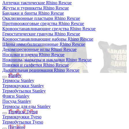
Аптечки тактические Rhino Rescue
Жгуты и турникеты Rhino Rescue
Бандажи и бинты Rhino Rescue
Окклюзионные пластыри Rhino Rescue
Противоожоговые средства Rhino Rescue
Кровоостанавливающие средства Rhino Rescue
Гемостатические гранулы Rhino Rescue
Кровоостанавливающие наборы Rhino Rescue
Шины иммобилизационные Rhino Rescue
Декомпресионные иглы Rhino Rescue
Носилки и одеяла Rhino Rescue
Ножницы, маркеры и накладки Rhino Rescue
Повязки и салфетки Rhino Rescue
Дыхательная реанимация Rhino Rescue
Stanley
Термосы Stanley
Термокружки Stanley
Термобутылки Stanley
Фляги Stanley
Посуда Stanley
Термосы для еды Stanley
Термосы Tyeso
Термокружки Tyeso
Термобутылки Tyeso
Питание