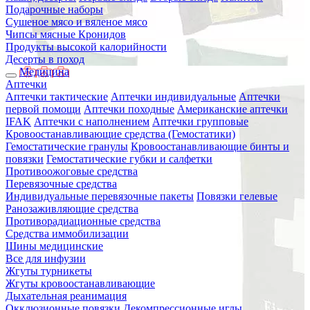
Подарочные наборы
Сушеное мясо и вяленое мясо
Чипсы мясные Кронидов
Продукты высокой калорийности
Десерты в поход
Медицина
Аптечки
Аптечки тактические
Аптечки индивидуальные
Аптечки
первой помощи
Аптечки походные
Американские аптечки
IFAK
Аптечки с наполнением
Аптечки групповые
Кровоостанавливающие средства (Гемостатики)
Гемостатические гранулы
Кровоостанавливающие бинты и
повязки
Гемостатические губки и салфетки
Противоожоговые средства
Перевязочные средства
Индивидуальные перевязочные пакеты
Повязки гелевые
Ранозаживляющие средства
Противорадиационные средства
Средства иммобилизации
Шины медицинские
Все для инфузии
Жгуты турникеты
Жгуты кровоостанавливающие
Дыхательная реанимация
Окклюзионные повязки
Декомпрессионные иглы