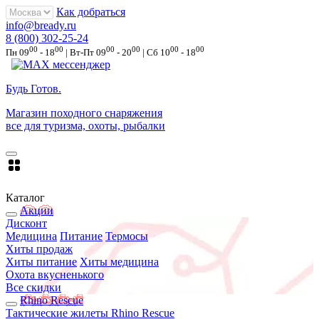
Как добраться
info@bready.ru
8 (800) 302-25-24
00
00
00
00
00
00
Пн 09
- 18
| Вт-Пт 09
- 20
| Сб 10
- 18
Будь Готов
.
Магазин походного снаряжения
все для туризма, охоты, рыбалки
Каталог
Акции
Дисконт
Медицина
Питание
Термосы
Хиты продаж
Хиты питание
Хиты медицина
Охота вкусненького
Все скидки
Rhino Rescue
Тактические жилеты Rhino Rescue