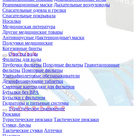
Реанимационные маски
Дыхательные воздуховоды
Спасательные одеяла и грелки
Спасательные покрывала
Носилки
Медицинская литература
Другие медицинские товары
Антивирусные (бактерицидные) маски
Подсумки медицинские
Когезивные бинты
Очистка воды
Фильтры для воды
Трубочки фильтры
Походные фильтры
Гравитационные
фильтры
Помповые фильтры
Ультрафиолетовые обеззараживатели
Дезинфицирующие таблетки
Сменные картриджи для фильтров
Бутылки без BPA
Бутылки с фильтром
Гидраторы и питьевые системы
Туристическое снаряжение
Рюкзаки
Туристические рюкзаки
Тактические рюкзаки
Сумки, баулы
Тактические сумки
Аптечки
Палатки