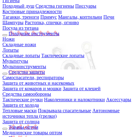
Гигиена
Походный душ
Средства гигиены
Писсуары
Костровые принадлежности
Таганки, треноги
Примус
Мангалы, коптильни
Печи
Шампуры
Растопка, спички, огниво
Посуда из титана
Походные инструменты
Ножи
Складные ножи
Лопаты
Складные лопаты
Тактические лопаты
Мультитулы
Мультиинструменты
Средства защиты
Самоспасатели, респираторы
Защита от животных и насекомых
Защита от комаров и мошки
Защита от клещей
Средства самообороны
Тактические ручки
Наколенники и налокотники
Аксессуары
Защита от холода
Тепловые маски
Покрывала спасательные
Автономные
источники тепла (грелки)
Защита от солнца
Товары оптом
Медицинские товары оптом