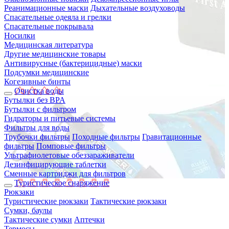
Реанимационные маски
Дыхательные воздуховоды
Спасательные одеяла и грелки
Спасательные покрывала
Носилки
Медицинская литература
Другие медицинские товары
Антивирусные (бактерицидные) маски
Подсумки медицинские
Когезивные бинты
Очистка воды
Бутылки без BPA
Бутылки с фильтром
Гидраторы и питьевые системы
Фильтры для воды
Трубочки фильтры
Походные фильтры
Гравитационные
фильтры
Помповые фильтры
Ультрафиолетовые обеззараживатели
Дезинфицирующие таблетки
Сменные картриджи для фильтров
Туристическое снаряжение
Рюкзаки
Туристические рюкзаки
Тактические рюкзаки
Сумки, баулы
Тактические сумки
Аптечки
Термосы