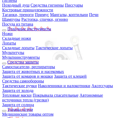
Гигиена
Походный душ
Средства гигиены
Писсуары
Костровые принадлежности
Таганки, треноги
Примус
Мангалы, коптильни
Печи
Шампуры
Растопка, спички, огниво
Посуда из титана
Походные инструменты
Ножи
Складные ножи
Лопаты
Складные лопаты
Тактические лопаты
Мультитулы
Мультиинструменты
Средства защиты
Самоспасатели, респираторы
Защита от животных и насекомых
Защита от комаров и мошки
Защита от клещей
Средства самообороны
Тактические ручки
Наколенники и налокотники
Аксессуары
Защита от холода
Тепловые маски
Покрывала спасательные
Автономные
источники тепла (грелки)
Защита от солнца
Товары оптом
Медицинские товары оптом