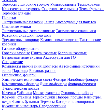
Термосы с широким горлом
Универсальные
Термокружки
Классические термосы
Спортивные термосы
Термобутылки
Термосы для еды
Палатки
Экстремальные палатки
Тенты
Аксессуары для палаток
Спальные мешки
Экстремальные, эксклюзивные
Тактические спальники
Коврики, сидушки, подушки
Трекинговые коврики
Кемпинговые коврики
Тактические
коврики
Газовое оборудование
Горелки газовые
Плиты газовые
Баллоны газовые
Ветрозащитные экраны
Аксессуары для ГО
Снаряжение
Комплекты выживания
Компасы
Автономные источники
тепла
Паракорд
Брелоки, разное
Освещение, фонари
Химические источники света
Фонари
Налобные фонари
Кемпинговые фонари
Динамо-фонари
Фонари-брелоки
Туристическая посуда
Котелки
Чайники
Миски, тарелки
Столовые приборы
Кружки, стаканы
Термокружки
Наборы посуды
Канистры,
ведра
Фляги, бутылки
Термосы
Кастрюли, сковородки
Кухонный инвентарь
Плодосборники