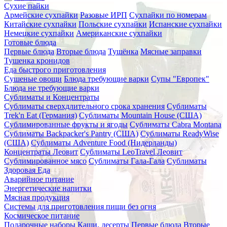
Сухие пайки
Армейские сухпайки
Разовые ИРП
Сухпайки по номерам
Китайские сухпайки
Польские сухпайки
Испанские сухпайки
Немецкие сухпайки
Американские сухпайки
Готовые блюда
Первые блюда
Вторые блюда
Тушёнка
Мясные заправки
Тушенка кронидов
Еда быстрого приготовления
Сушеные овощи
Блюда требующие варки
Супы "Европек"
Блюда не требующие варки
Сублиматы и Концентраты
Сублиматы сверхдлительного срока хранения
Сублиматы
Trek'n Eat (Германия)
Сублиматы Mountain House (США)
Сублимированные фрукты и ягоды
Сублиматы Cabra Montana
Сублиматы Backpacker's Pantry (США)
Сублиматы ReadyWise
(США)
Сублиматы Adventure Food (Нидерланды)
Концентраты Леовит
Сублиматы LeoTravel Леовит
Сублимированное мясо
Сублиматы Гала-Гала
Сублиматы
Здоровая Еда
Аварийное питание
Энергетические напитки
Мясная продукция
Системы для приготовления пищи без огня
Космическое питание
Подарочные наборы
Каши, десерты
Первые блюда
Вторые