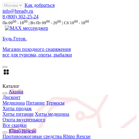
Как добраться
info@bready.ru
8 (800) 302-25-24
00
00
00
00
00
00
Пн 09
- 18
| Вт-Пт 09
- 20
| Сб 10
- 18
Будь Готов
.
Магазин походного снаряжения
все для туризма, охоты, рыбалки
Каталог
Акции
Дисконт
Медицина
Питание
Термосы
Хиты продаж
Хиты питание
Хиты медицина
Охота вкусненького
Все скидки
Rhino Rescue
Противоожоговые средства Rhino Rescue