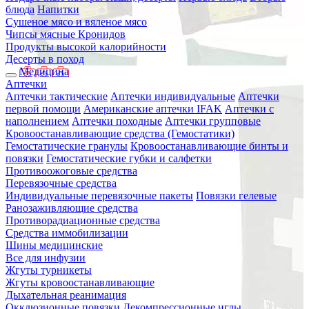
блюда
Напитки
Сушеное мясо и вяленое мясо
Чипсы мясные Кронидов
Продукты высокой калорийности
Десерты в поход
Медицина
Аптечки
Аптечки тактические
Аптечки индивидуальные
Аптечки
первой помощи
Американские аптечки IFAK
Аптечки с
наполнением
Аптечки походные
Аптечки групповые
Кровоостанавливающие средства (Гемостатики)
Гемостатические гранулы
Кровоостанавливающие бинты и
повязки
Гемостатические губки и салфетки
Противоожоговые средства
Перевязочные средства
Индивидуальные перевязочные пакеты
Повязки гелевые
Ранозаживляющие средства
Противорадиационные средства
Средства иммобилизации
Шины медицинские
Все для инфузии
Жгуты турникеты
Жгуты кровоостанавливающие
Дыхательная реанимация
Окклюзионные повязки
Декомпрессионные иглы