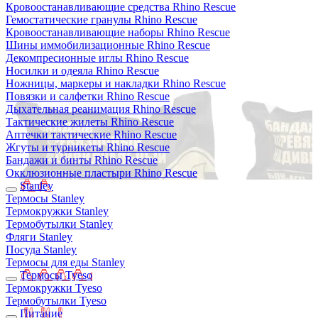
Кровоостанавливающие средства Rhino Rescue
Гемостатические гранулы Rhino Rescue
Кровоостанавливающие наборы Rhino Rescue
Шины иммобилизационные Rhino Rescue
Декомпресионные иглы Rhino Rescue
Носилки и одеяла Rhino Rescue
Ножницы, маркеры и накладки Rhino Rescue
Повязки и салфетки Rhino Rescue
Дыхательная реанимация Rhino Rescue
Тактические жилеты Rhino Rescue
Аптечки тактические Rhino Rescue
Жгуты и турникеты Rhino Rescue
Бандажи и бинты Rhino Rescue
Окклюзионные пластыри Rhino Rescue
Stanley
Термосы Stanley
Термокружки Stanley
Термобутылки Stanley
Фляги Stanley
Посуда Stanley
Термосы для еды Stanley
Термосы Tyeso
Термокружки Tyeso
Термобутылки Tyeso
Питание