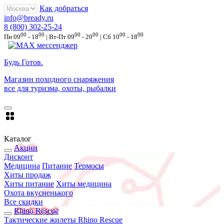
Как добраться
info@bready.ru
8 (800) 302-25-24
00
00
00
00
00
00
Пн 09
- 18
| Вт-Пт 09
- 20
| Сб 10
- 18
Будь Готов
.
Магазин походного снаряжения
все для туризма, охоты, рыбалки
Каталог
Акции
Дисконт
Медицина
Питание
Термосы
Хиты продаж
Хиты питание
Хиты медицина
Охота вкусненького
Все скидки
Rhino Rescue
Тактические жилеты Rhino Rescue