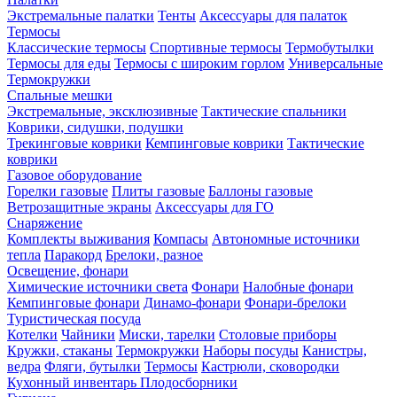
Экстремальные палатки
Тенты
Аксессуары для палаток
Термосы
Классические термосы
Спортивные термосы
Термобутылки
Термосы для еды
Термосы с широким горлом
Универсальные
Термокружки
Спальные мешки
Экстремальные, эксклюзивные
Тактические спальники
Коврики, сидушки, подушки
Трекинговые коврики
Кемпинговые коврики
Тактические
коврики
Газовое оборудование
Горелки газовые
Плиты газовые
Баллоны газовые
Ветрозащитные экраны
Аксессуары для ГО
Снаряжение
Комплекты выживания
Компасы
Автономные источники
тепла
Паракорд
Брелоки, разное
Освещение, фонари
Химические источники света
Фонари
Налобные фонари
Кемпинговые фонари
Динамо-фонари
Фонари-брелоки
Туристическая посуда
Котелки
Чайники
Миски, тарелки
Столовые приборы
Кружки, стаканы
Термокружки
Наборы посуды
Канистры,
ведра
Фляги, бутылки
Термосы
Кастрюли, сковородки
Кухонный инвентарь
Плодосборники