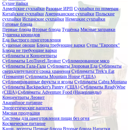
Сухие пайки
Армейские сухпайки
Разовые ИРП
Сухпайки по номерам
Китайские сухпайки
Американские сухпайки
Польские
сухпайки
Испанские сухпайки
Немецкие сухпайки
Готовые блюда
Первые блюда
Вторые блюда
Тушёнка
Мясные заправки
Тушенка кронидов
Еда быстрого приготовления
Сушеные овощи
Блюда требующие варки
Супы "Европек"
Блюда не требующие варки
Сублиматы и Концентраты
Сублиматы LeoTravel Леовит
Сублимированное мясо
Сублиматы Гала-Гала
Сублиматы Здоровая Еда
Сублиматы
сверхдлительного срока хранения
Сублиматы Trek'n Eat
(Германия)
Сублиматы Mountain House (США)
Сублимированные фрукты и ягоды
Сублиматы Cabra Montana
Сублиматы Backpacker's Pantry (США)
Сублиматы ReadyWise
(США)
Сублиматы Adventure Food (Нидерланды)
Концентраты Леовит
Аварийное питание
Энергетические напитки
Мясная продукция
Системы для приготовления пищи без огня
Космическое питание
Каши, десерты
Первые блюда
Вторые блюда
Напитки