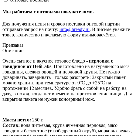
Мы работаем с оптовыми покупателями.
Для получения цены и сроков поставки оптовой партии
отправьте запрос на почту:
info@bready.ru
. В письме укажите
товар, количество и желаемую форму взаиморасчётов.
Предзаказ
Описание
Очень сытное и вкусное готовое блюдо -
перловка с
говядиной от DeliLabs
. Приготовлено из натурального мяса
говядины, свежих овощей и перловой крупы. Не нужно
доваривать, заваривать - только разогреть! Закрытый пакет
можно хранить при температуре от 0°С до +25°С на
протяжении 12 месяцев. Удобно брать с собой на работу, на
дачу, в поход, когда нет времени на приготовление пищи. Для
вскрытия пакета не нужен консервный нож.
Масса нетто:
250 г.
Состав:
вода питьевая, крупа ячменная перловая, мясо
говядины бескостное (тазобедренный отруб), морковь свежая,