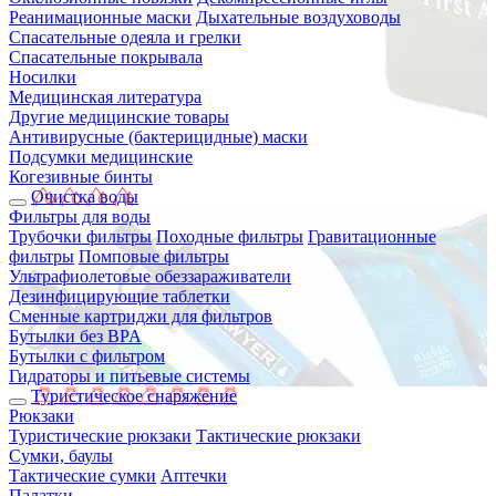
Реанимационные маски
Дыхательные воздуховоды
Спасательные одеяла и грелки
Спасательные покрывала
Носилки
Медицинская литература
Другие медицинские товары
Антивирусные (бактерицидные) маски
Подсумки медицинские
Когезивные бинты
Очистка воды
Фильтры для воды
Трубочки фильтры
Походные фильтры
Гравитационные
фильтры
Помповые фильтры
Ультрафиолетовые обеззараживатели
Дезинфицирующие таблетки
Сменные картриджи для фильтров
Бутылки без BPA
Бутылки с фильтром
Гидраторы и питьевые системы
Туристическое снаряжение
Рюкзаки
Туристические рюкзаки
Тактические рюкзаки
Сумки, баулы
Тактические сумки
Аптечки
Палатки