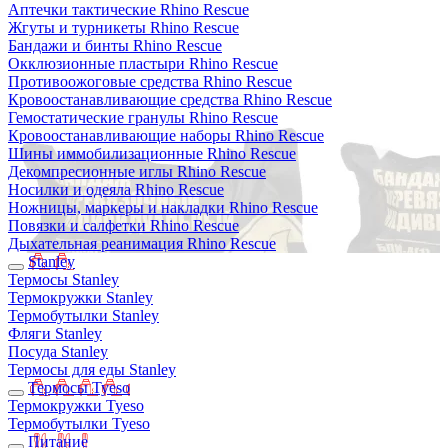
Аптечки тактические Rhino Rescue
Жгуты и турникеты Rhino Rescue
Бандажи и бинты Rhino Rescue
Окклюзионные пластыри Rhino Rescue
Противоожоговые средства Rhino Rescue
Кровоостанавливающие средства Rhino Rescue
Гемостатические гранулы Rhino Rescue
Кровоостанавливающие наборы Rhino Rescue
Шины иммобилизационные Rhino Rescue
Декомпресионные иглы Rhino Rescue
Носилки и одеяла Rhino Rescue
Ножницы, маркеры и накладки Rhino Rescue
Повязки и салфетки Rhino Rescue
Дыхательная реанимация Rhino Rescue
Stanley
Термосы Stanley
Термокружки Stanley
Термобутылки Stanley
Фляги Stanley
Посуда Stanley
Термосы для еды Stanley
Термосы Tyeso
Термокружки Tyeso
Термобутылки Tyeso
Питание