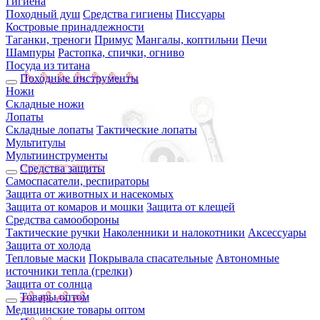
Гигиена
Походный душ
Средства гигиены
Писсуары
Костровые принадлежности
Таганки, треноги
Примус
Мангалы, коптильни
Печи
Шампуры
Растопка, спички, огниво
Посуда из титана
Походные инструменты
Ножи
Складные ножи
Лопаты
Складные лопаты
Тактические лопаты
Мультитулы
Мультиинструменты
Средства защиты
Самоспасатели, респираторы
Защита от животных и насекомых
Защита от комаров и мошки
Защита от клещей
Средства самообороны
Тактические ручки
Наколенники и налокотники
Аксессуары
Защита от холода
Тепловые маски
Покрывала спасательные
Автономные
источники тепла (грелки)
Защита от солнца
Товары оптом
Медицинские товары оптом