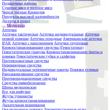
Подарочные наборы
Сушеное мясо и вяленое мясо
Чипсы мясные Кронидов
Продукты высокой калорийности
Десерты в поход
Медицина
Аптечки
Аптечки тактические
Аптечки индивидуальные
Аптечки
первой помощи
Аптечки походные
Американские аптечки
IFAK
Аптечки с наполнением
Аптечки групповые
Кровоостанавливающие средства (Гемостатики)
Гемостатические гранулы
Кровоостанавливающие бинты и
повязки
Гемостатические губки и салфетки
Противоожоговые средства
Перевязочные средства
Индивидуальные перевязочные пакеты
Повязки гелевые
Ранозаживляющие средства
Противорадиационные средства
Средства иммобилизации
Шины медицинские
Все для инфузии
Жгуты турникеты
Жгуты кровоостанавливающие
Дыхательная реанимация
Окклюзионные повязки
Декомпрессионные иглы