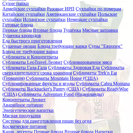
Сухие пайки
Армейские сухпайки
Разовые ИРП
Сухпайки по номерам
Китайские сухпайки
Американские сухпайки
Польские
сухпайки
Испанские сухпайки
Немецкие сухпайки
Готовые блюда
Первые блюда
Вторые блюда
Тушёнка
Мясные заправки
Тушенка кронидов
Еда быстрого приготовления
Сушеные овощи
Блюда требующие варки
Супы "Европек"
Блюда не требующие варки
Сублиматы и Концентраты
Сублиматы LeoTravel Леовит
Сублимированное мясо
Сублиматы Гала-Гала
Сублиматы Здоровая Еда
Сублиматы
сверхдлительного срока хранения
Сублиматы Trek'n Eat
(Германия)
Сублиматы Mountain House (США)
Сублимированные фрукты и ягоды
Сублиматы Cabra Montana
Сублиматы Backpacker's Pantry (США)
Сублиматы ReadyWise
(США)
Сублиматы Adventure Food (Нидерланды)
Концентраты Леовит
Аварийное питание
Энергетические напитки
Мясная продукция
Системы для приготовления пищи без огня
Космическое питание
Каши, десерты
Первые блюда
Вторые блюда
Напитки