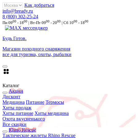
Как добраться
info@bready.ru
8 (800) 302-25-24
00
00
00
00
00
00
Пн 09
- 18
| Вт-Пт 09
- 20
| Сб 10
- 18
Будь Готов
.
Магазин походного снаряжения
все для туризма, охоты, рыбалки
Каталог
Акции
Дисконт
Медицина
Питание
Термосы
Хиты продаж
Хиты питание
Хиты медицина
Охота вкусненького
Все скидки
Rhino Rescue
Тактические жилеты Rhino Rescue