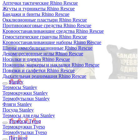
Аптечки тактические Rhino Rescue
Жгуты и турникеты Rhino Rescue
Бандажи и бинты Rhino Rescue
Окклюзионные пластыри Rhino Rescue
Противоожоговые средства Rhino Rescue
Кровоостанавливающие средства Rhino Rescue
Гемостатические гранулы Rhino Rescue
Кровоостанавливающие наборы Rhino Rescue
Шины иммобилизационные Rhino Rescue
Декомпресионные иглы Rhino Rescue
Носилки и одеяла Rhino Rescue
Ножницы, маркеры и накладки Rhino Rescue
Повязки и салфетки Rhino Rescue
Дыхательная реанимация Rhino Rescue
Stanley
Термосы Stanley
Термокружки Stanley
Термобутылки Stanley
Фляги Stanley
Посуда Stanley
Термосы для еды Stanley
Термосы Tyeso
Термокружки Tyeso
Термобутылки Tyeso
Питание