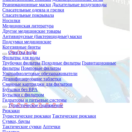
Реанимационные маски
Дыхательные воздуховоды
Спасательные одеяла и грелки
Спасательные покрывала
Носилки
Медицинская литература
Другие медицинские товары
Антивирусные (бактерицидные) маски
Подсумки медицинские
Когезивные бинты
Очистка воды
Фильтры для воды
Трубочки фильтры
Походные фильтры
Гравитационные
фильтры
Помповые фильтры
Ультрафиолетовые обеззараживатели
Дезинфицирующие таблетки
Сменные картриджи для фильтров
Бутылки без BPA
Бутылки с фильтром
Гидраторы и питьевые системы
Туристическое снаряжение
Рюкзаки
Туристические рюкзаки
Тактические рюкзаки
Сумки, баулы
Тактические сумки
Аптечки
Палатки