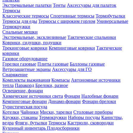
Экстремальные палатки
Тенты
Аксессуары для палаток
Термосы
Классические термосы
Спортивные термосы
Термобутылки
Термосы для еды
Термосы с широким горлом
Универсальные
Термокружки
Спальные мешки
Экстремальные, эксклюзивные
Тактические спальники
Коврики, сидушки, подушки
Трекинговые коврики
Кемпинговые коврики
Тактические
коврики
Газовое оборудование
Горелки газовые
Плиты газовые
Баллоны газовые
Ветрозащитные экраны
Аксессуары для ГО
Снаряжение
Комплекты выживания
Компасы
Автономные источники
тепла
Паракорд
Брелоки, разное
Освещение, фонари
Химические источники света
Фонари
Налобные фонари
Кемпинговые фонари
Динамо-фонари
Фонари-брелоки
Туристическая посуда
Котелки
Чайники
Миски, тарелки
Столовые приборы
Кружки, стаканы
Термокружки
Наборы посуды
Канистры,
ведра
Фляги, бутылки
Термосы
Кастрюли, сковородки
Кухонный инвентарь
Плодосборники