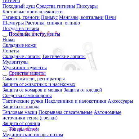
Гигиена
Походный душ
Средства гигиены
Писсуары
Костровые принадлежности
Таганки, треноги
Примус
Мангалы, коптильни
Печи
Шампуры
Растопка, спички, огниво
Посуда из титана
Походные инструменты
Ножи
Складные ножи
Лопаты
Складные лопаты
Тактические лопаты
Мультитулы
Мультиинструменты
Средства защиты
Самоспасатели, респираторы
Защита от животных и насекомых
Защита от комаров и мошки
Защита от клещей
Средства самообороны
Тактические ручки
Наколенники и налокотники
Аксессуары
Защита от холода
Тепловые маски
Покрывала спасательные
Автономные
источники тепла (грелки)
Защита от солнца
Товары оптом
Медицинские товары оптом