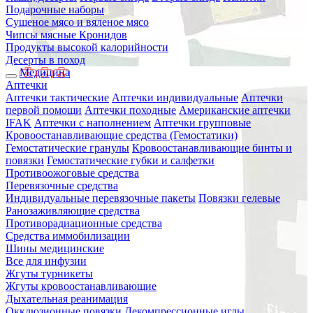
Подарочные наборы
Сушеное мясо и вяленое мясо
Чипсы мясные Кронидов
Продукты высокой калорийности
Десерты в поход
Медицина
Аптечки
Аптечки тактические
Аптечки индивидуальные
Аптечки
первой помощи
Аптечки походные
Американские аптечки
IFAK
Аптечки с наполнением
Аптечки групповые
Кровоостанавливающие средства (Гемостатики)
Гемостатические гранулы
Кровоостанавливающие бинты и
повязки
Гемостатические губки и салфетки
Противоожоговые средства
Перевязочные средства
Индивидуальные перевязочные пакеты
Повязки гелевые
Ранозаживляющие средства
Противорадиационные средства
Средства иммобилизации
Шины медицинские
Все для инфузии
Жгуты турникеты
Жгуты кровоостанавливающие
Дыхательная реанимация
Окклюзионные повязки
Декомпрессионные иглы