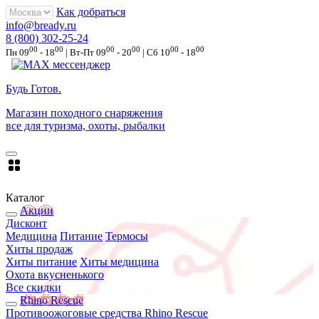
Как добраться
info@bready.ru
8 (800) 302-25-24
00
00
00
00
00
00
Пн 09
- 18
| Вт-Пт 09
- 20
| Сб 10
- 18
Будь Готов
.
Магазин походного снаряжения
все для туризма, охоты, рыбалки
Каталог
Акции
Дисконт
Медицина
Питание
Термосы
Хиты продаж
Хиты питание
Хиты медицина
Охота вкусненького
Все скидки
Rhino Rescue
Противоожоговые средства Rhino Rescue