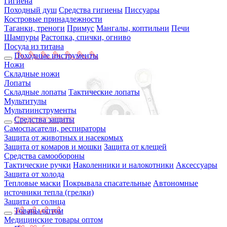
Гигиена
Походный душ
Средства гигиены
Писсуары
Костровые принадлежности
Таганки, треноги
Примус
Мангалы, коптильни
Печи
Шампуры
Растопка, спички, огниво
Посуда из титана
Походные инструменты
Ножи
Складные ножи
Лопаты
Складные лопаты
Тактические лопаты
Мультитулы
Мультиинструменты
Средства защиты
Самоспасатели, респираторы
Защита от животных и насекомых
Защита от комаров и мошки
Защита от клещей
Средства самообороны
Тактические ручки
Наколенники и налокотники
Аксессуары
Защита от холода
Тепловые маски
Покрывала спасательные
Автономные
источники тепла (грелки)
Защита от солнца
Товары оптом
Медицинские товары оптом