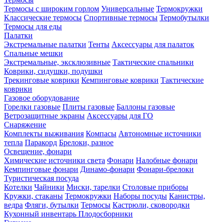
Термосы с широким горлом
Универсальные
Термокружки
Классические термосы
Спортивные термосы
Термобутылки
Термосы для еды
Палатки
Экстремальные палатки
Тенты
Аксессуары для палаток
Спальные мешки
Экстремальные, эксклюзивные
Тактические спальники
Коврики, сидушки, подушки
Трекинговые коврики
Кемпинговые коврики
Тактические
коврики
Газовое оборудование
Горелки газовые
Плиты газовые
Баллоны газовые
Ветрозащитные экраны
Аксессуары для ГО
Снаряжение
Комплекты выживания
Компасы
Автономные источники
тепла
Паракорд
Брелоки, разное
Освещение, фонари
Химические источники света
Фонари
Налобные фонари
Кемпинговые фонари
Динамо-фонари
Фонари-брелоки
Туристическая посуда
Котелки
Чайники
Миски, тарелки
Столовые приборы
Кружки, стаканы
Термокружки
Наборы посуды
Канистры,
ведра
Фляги, бутылки
Термосы
Кастрюли, сковородки
Кухонный инвентарь
Плодосборники