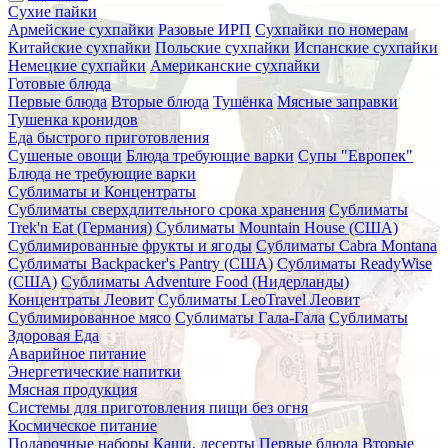
Сухие пайки
Армейские сухпайки
Разовые ИРП
Сухпайки по номерам
Китайские сухпайки
Польские сухпайки
Испанские сухпайки
Немецкие сухпайки
Американские сухпайки
Готовые блюда
Первые блюда
Вторые блюда
Тушёнка
Мясные заправки
Тушенка кронидов
Еда быстрого приготовления
Сушеные овощи
Блюда требующие варки
Супы "Европек"
Блюда не требующие варки
Сублиматы и Концентраты
Сублиматы сверхдлительного срока хранения
Сублиматы
Trek'n Eat (Германия)
Сублиматы Mountain House (США)
Сублимированные фрукты и ягоды
Сублиматы Cabra Montana
Сублиматы Backpacker's Pantry (США)
Сублиматы ReadyWise
(США)
Сублиматы Adventure Food (Нидерланды)
Концентраты Леовит
Сублиматы LeoTravel Леовит
Сублимированное мясо
Сублиматы Гала-Гала
Сублиматы
Здоровая Еда
Аварийное питание
Энергетические напитки
Мясная продукция
Системы для приготовления пищи без огня
Космическое питание
Подарочные наборы
Каши, десерты
Первые блюда
Вторые