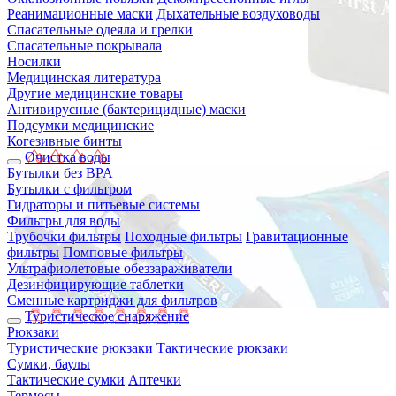
Реанимационные маски
Дыхательные воздуховоды
Спасательные одеяла и грелки
Спасательные покрывала
Носилки
Медицинская литература
Другие медицинские товары
Антивирусные (бактерицидные) маски
Подсумки медицинские
Когезивные бинты
Очистка воды
Бутылки без BPA
Бутылки с фильтром
Гидраторы и питьевые системы
Фильтры для воды
Трубочки фильтры
Походные фильтры
Гравитационные
фильтры
Помповые фильтры
Ультрафиолетовые обеззараживатели
Дезинфицирующие таблетки
Сменные картриджи для фильтров
Туристическое снаряжение
Рюкзаки
Туристические рюкзаки
Тактические рюкзаки
Сумки, баулы
Тактические сумки
Аптечки
Термосы