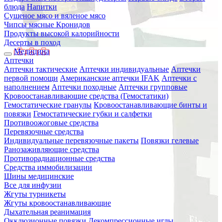
блюда
Напитки
Сушеное мясо и вяленое мясо
Чипсы мясные Кронидов
Продукты высокой калорийности
Десерты в поход
Медицина
Аптечки
Аптечки тактические
Аптечки индивидуальные
Аптечки
первой помощи
Американские аптечки IFAK
Аптечки с
наполнением
Аптечки походные
Аптечки групповые
Кровоостанавливающие средства (Гемостатики)
Гемостатические гранулы
Кровоостанавливающие бинты и
повязки
Гемостатические губки и салфетки
Противоожоговые средства
Перевязочные средства
Индивидуальные перевязочные пакеты
Повязки гелевые
Ранозаживляющие средства
Противорадиационные средства
Средства иммобилизации
Шины медицинские
Все для инфузии
Жгуты турникеты
Жгуты кровоостанавливающие
Дыхательная реанимация
Окклюзионные повязки
Декомпрессионные иглы