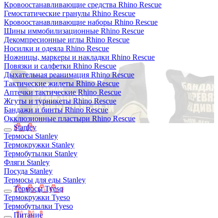
Кровоостанавливающие средства Rhino Rescue
Гемостатические гранулы Rhino Rescue
Кровоостанавливающие наборы Rhino Rescue
Шины иммобилизационные Rhino Rescue
Декомпресионные иглы Rhino Rescue
Носилки и одеяла Rhino Rescue
Ножницы, маркеры и накладки Rhino Rescue
Повязки и салфетки Rhino Rescue
Дыхательная реанимация Rhino Rescue
Тактические жилеты Rhino Rescue
Аптечки тактические Rhino Rescue
Жгуты и турникеты Rhino Rescue
Бандажи и бинты Rhino Rescue
Окклюзионные пластыри Rhino Rescue
Stanley
Термосы Stanley
Термокружки Stanley
Термобутылки Stanley
Фляги Stanley
Посуда Stanley
Термосы для еды Stanley
Термосы Tyeso
Термокружки Tyeso
Термобутылки Tyeso
Питание