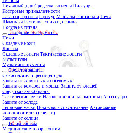
Гигиена
Походный душ
Средства гигиены
Писсуары
Костровые принадлежности
Таганки, треноги
Примус
Мангалы, коптильни
Печи
Шампуры
Растопка, спички, огниво
Посуда из титана
Походные инструменты
Ножи
Складные ножи
Лопаты
Складные лопаты
Тактические лопаты
Мультитулы
Мультиинструменты
Средства защиты
Самоспасатели, респираторы
Защита от животных и насекомых
Защита от комаров и мошки
Защита от клещей
Средства самообороны
Тактические ручки
Наколенники и налокотники
Аксессуары
Защита от холода
Тепловые маски
Покрывала спасательные
Автономные
источники тепла (грелки)
Защита от солнца
Товары оптом
Медицинские товары оптом