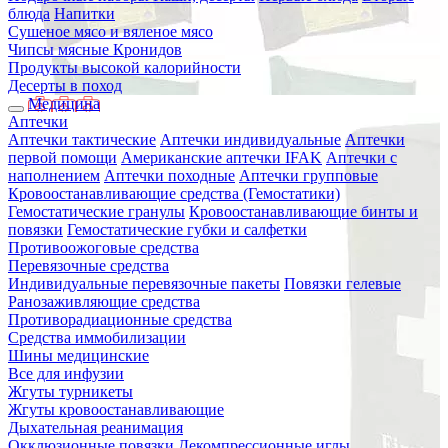
блюда
Напитки
Сушеное мясо и вяленое мясо
Чипсы мясные Кронидов
Продукты высокой калорийности
Десерты в поход
Медицина
Аптечки
Аптечки тактические
Аптечки индивидуальные
Аптечки
первой помощи
Американские аптечки IFAK
Аптечки с
наполнением
Аптечки походные
Аптечки групповые
Кровоостанавливающие средства (Гемостатики)
Гемостатические гранулы
Кровоостанавливающие бинты и
повязки
Гемостатические губки и салфетки
Противоожоговые средства
Перевязочные средства
Индивидуальные перевязочные пакеты
Повязки гелевые
Ранозаживляющие средства
Противорадиационные средства
Средства иммобилизации
Шины медицинские
Все для инфузии
Жгуты турникеты
Жгуты кровоостанавливающие
Дыхательная реанимация
Окклюзионные повязки
Декомпрессионные иглы