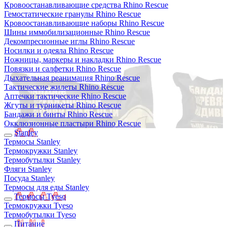
Кровоостанавливающие средства Rhino Rescue
Гемостатические гранулы Rhino Rescue
Кровоостанавливающие наборы Rhino Rescue
Шины иммобилизационные Rhino Rescue
Декомпресионные иглы Rhino Rescue
Носилки и одеяла Rhino Rescue
Ножницы, маркеры и накладки Rhino Rescue
Повязки и салфетки Rhino Rescue
Дыхательная реанимация Rhino Rescue
Тактические жилеты Rhino Rescue
Аптечки тактические Rhino Rescue
Жгуты и турникеты Rhino Rescue
Бандажи и бинты Rhino Rescue
Окклюзионные пластыри Rhino Rescue
Stanley
Термосы Stanley
Термокружки Stanley
Термобутылки Stanley
Фляги Stanley
Посуда Stanley
Термосы для еды Stanley
Термосы Tyeso
Термокружки Tyeso
Термобутылки Tyeso
Питание