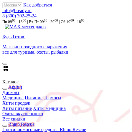
Как добраться
info@bready.ru
8 (800) 302-25-24
00
00
00
00
00
00
Пн 09
- 18
| Вт-Пт 09
- 20
| Сб 10
- 18
Будь Готов
.
Магазин походного снаряжения
все для туризма, охоты, рыбалки
Каталог
Акции
Дисконт
Медицина
Питание
Термосы
Хиты продаж
Хиты питание
Хиты медицина
Охота вкусненького
Все скидки
Rhino Rescue
Противоожоговые средства Rhino Rescue