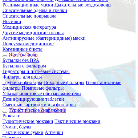
Реанимационные маски
Дыхательные воздуховоды
Спасательные одеяла и грелки
Спасательные покрывала
Носилки
Медицинская литература
Другие медицинские товары
Антивирусные (бактерицидные) маски
Подсумки медицинские
Когезивные бинты
Очистка воды
Бутылки без BPA
Бутылки с фильтром
Гидраторы и питьевые системы
Фильтры для воды
Трубочки фильтры
Походные фильтры
Гравитационные
фильтры
Помповые фильтры
Ультрафиолетовые обеззараживатели
Дезинфицирующие таблетки
Сменные картриджи для фильтров
Туристическое снаряжение
Рюкзаки
Туристические рюкзаки
Тактические рюкзаки
Сумки, баулы
Тактические сумки
Аптечки
Термосы