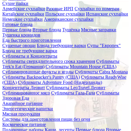
Сухие пайки
Армейские сухпайки
Разовые ИРП
Сухпайки по номерам
Китайские сухпайки
Польские сухпайки
Испанские сухпайки
Немецкие сухпайки
Американские сухпайки
Готовые блюда
Первые блюда
Вторые блюда
Тушёнка
Мясные заправки
Тушенка кронидов
Еда быстрого приготовления
Сушеные овощи
Блюда требующие варки
Супы "Европек"
Блюда не требующие варки
Сублиматы и Концентраты
Сублиматы сверхдлительного срока хранения
Сублиматы
Trek'n Eat (Германия)
Сублиматы Mountain House (США)
Сублимированные фрукты и ягоды
Сублиматы Cabra Montana
Сублиматы Backpacker's Pantry (США)
Сублиматы ReadyWise
(США)
Сублиматы Adventure Food (Нидерланды)
Концентраты Леовит
Сублиматы LeoTravel Леовит
Сублимированное мясо
Сублиматы Гала-Гала
Сублиматы
Здоровая Еда
Аварийное питание
Энергетические напитки
Мясная продукция
Системы для приготовления пищи без огня
Космическое питание
Подарочные наборы
Каши, десерты
Первые блюда
Вторые