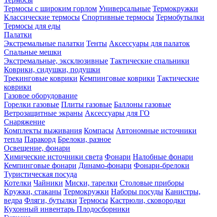
Термосы с широким горлом
Универсальные
Термокружки
Классические термосы
Спортивные термосы
Термобутылки
Термосы для еды
Палатки
Экстремальные палатки
Тенты
Аксессуары для палаток
Спальные мешки
Экстремальные, эксклюзивные
Тактические спальники
Коврики, сидушки, подушки
Трекинговые коврики
Кемпинговые коврики
Тактические
коврики
Газовое оборудование
Горелки газовые
Плиты газовые
Баллоны газовые
Ветрозащитные экраны
Аксессуары для ГО
Снаряжение
Комплекты выживания
Компасы
Автономные источники
тепла
Паракорд
Брелоки, разное
Освещение, фонари
Химические источники света
Фонари
Налобные фонари
Кемпинговые фонари
Динамо-фонари
Фонари-брелоки
Туристическая посуда
Котелки
Чайники
Миски, тарелки
Столовые приборы
Кружки, стаканы
Термокружки
Наборы посуды
Канистры,
ведра
Фляги, бутылки
Термосы
Кастрюли, сковородки
Кухонный инвентарь
Плодосборники