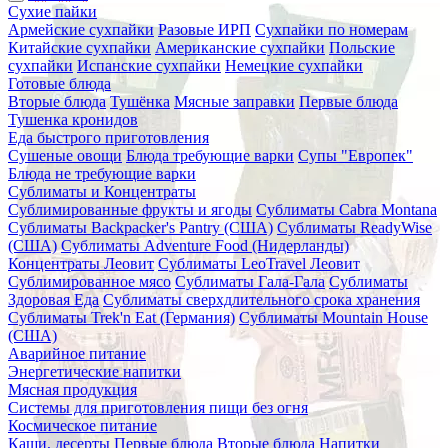
Сухие пайки
Армейские сухпайки
Разовые ИРП
Сухпайки по номерам
Китайские сухпайки
Американские сухпайки
Польские
сухпайки
Испанские сухпайки
Немецкие сухпайки
Готовые блюда
Вторые блюда
Тушёнка
Мясные заправки
Первые блюда
Тушенка кронидов
Еда быстрого приготовления
Сушеные овощи
Блюда требующие варки
Супы "Европек"
Блюда не требующие варки
Сублиматы и Концентраты
Сублимированные фрукты и ягоды
Сублиматы Cabra Montana
Сублиматы Backpacker's Pantry (США)
Сублиматы ReadyWise
(США)
Сублиматы Adventure Food (Нидерланды)
Концентраты Леовит
Сублиматы LeoTravel Леовит
Сублимированное мясо
Сублиматы Гала-Гала
Сублиматы
Здоровая Еда
Сублиматы сверхдлительного срока хранения
Сублиматы Trek'n Eat (Германия)
Сублиматы Mountain House
(США)
Аварийное питание
Энергетические напитки
Мясная продукция
Системы для приготовления пищи без огня
Космическое питание
Каши, десерты
Первые блюда
Вторые блюда
Напитки