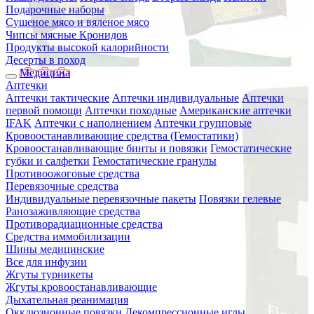
Подарочные наборы
Сушеное мясо и вяленое мясо
Чипсы мясные Кронидов
Продукты высокой калорийности
Десерты в поход
Медицина
Аптечки
Аптечки тактические
Аптечки индивидуальные
Аптечки
первой помощи
Аптечки походные
Американские аптечки
IFAK
Аптечки с наполнением
Аптечки групповые
Кровоостанавливающие средства (Гемостатики)
Кровоостанавливающие бинты и повязки
Гемостатические
губки и салфетки
Гемостатические гранулы
Противоожоговые средства
Перевязочные средства
Индивидуальные перевязочные пакеты
Повязки гелевые
Ранозаживляющие средства
Противорадиационные средства
Средства иммобилизации
Шины медицинские
Все для инфузии
Жгуты турникеты
Жгуты кровоостанавливающие
Дыхательная реанимация
Окклюзионные повязки
Декомпрессионные иглы