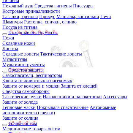
Гигиена
Походный душ
Средства гигиены
Писсуары
Костровые принадлежности
Таганки, треноги
Примус
Мангалы, коптильни
Печи
Шампуры
Растопка, спички, огниво
Посуда из титана
Походные инструменты
Ножи
Складные ножи
Лопаты
Складные лопаты
Тактические лопаты
Мультитулы
Мультиинструменты
Средства защиты
Самоспасатели, респираторы
Защита от животных и насекомых
Защита от комаров и мошки
Защита от клещей
Средства самообороны
Тактические ручки
Наколенники и налокотники
Аксессуары
Защита от холода
Тепловые маски
Покрывала спасательные
Автономные
источники тепла (грелки)
Защита от солнца
Товары оптом
Медицинские товары оптом