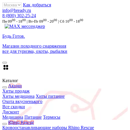
Как добраться
info@bready.ru
8 (800) 302-25-24
00
00
00
00
00
00
Пн 09
- 18
| Вт-Пт 09
- 20
| Сб 10
- 18
Будь Готов
.
Магазин походного снаряжения
все для туризма, охоты, рыбалки
Каталог
Акции
Хиты продаж
Хиты медицина
Хиты питание
Охота вкусненького
Все скидки
Дисконт
Медицина
Питание
Термосы
Rhino Rescue
Кровоостанавливающие наборы Rhino Rescue