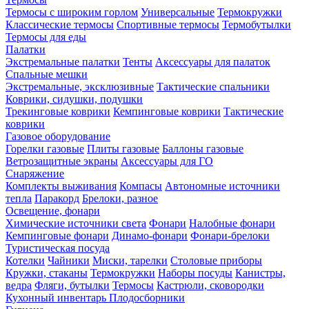
Термосы с широким горлом
Универсальные
Термокружки
Классические термосы
Спортивные термосы
Термобутылки
Термосы для еды
Палатки
Экстремальные палатки
Тенты
Аксессуары для палаток
Спальные мешки
Экстремальные, эксклюзивные
Тактические спальники
Коврики, сидушки, подушки
Трекинговые коврики
Кемпинговые коврики
Тактические
коврики
Газовое оборудование
Горелки газовые
Плиты газовые
Баллоны газовые
Ветрозащитные экраны
Аксессуары для ГО
Снаряжение
Комплекты выживания
Компасы
Автономные источники
тепла
Паракорд
Брелоки, разное
Освещение, фонари
Химические источники света
Фонари
Налобные фонари
Кемпинговые фонари
Динамо-фонари
Фонари-брелоки
Туристическая посуда
Котелки
Чайники
Миски, тарелки
Столовые приборы
Кружки, стаканы
Термокружки
Наборы посуды
Канистры,
ведра
Фляги, бутылки
Термосы
Кастрюли, сковородки
Кухонный инвентарь
Плодосборники