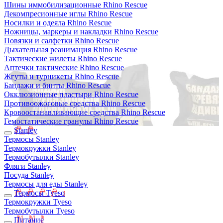
Шины иммобилизационные Rhino Rescue
Декомпресионные иглы Rhino Rescue
Носилки и одеяла Rhino Rescue
Ножницы, маркеры и накладки Rhino Rescue
Повязки и салфетки Rhino Rescue
Дыхательная реанимация Rhino Rescue
Тактические жилеты Rhino Rescue
Аптечки тактические Rhino Rescue
Жгуты и турникеты Rhino Rescue
Бандажи и бинты Rhino Rescue
Окклюзионные пластыри Rhino Rescue
Противоожоговые средства Rhino Rescue
Кровоостанавливающие средства Rhino Rescue
Гемостатические гранулы Rhino Rescue
Stanley
Термосы Stanley
Термокружки Stanley
Термобутылки Stanley
Фляги Stanley
Посуда Stanley
Термосы для еды Stanley
Термосы Tyeso
Термокружки Tyeso
Термобутылки Tyeso
Питание