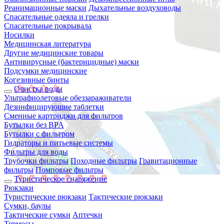
Реанимационные маски
Дыхательные воздуховоды
Спасательные одеяла и грелки
Спасательные покрывала
Носилки
Медицинская литература
Другие медицинские товары
Антивирусные (бактерицидные) маски
Подсумки медицинские
Когезивные бинты
Очистка воды
Ультрафиолетовые обеззараживатели
Дезинфицирующие таблетки
Сменные картриджи для фильтров
Бутылки без BPA
Бутылки с фильтром
Гидраторы и питьевые системы
Фильтры для воды
Трубочки фильтры
Походные фильтры
Гравитационные
фильтры
Помповые фильтры
Туристическое снаряжение
Рюкзаки
Туристические рюкзаки
Тактические рюкзаки
Сумки, баулы
Тактические сумки
Аптечки
Термосы