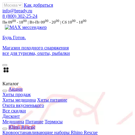
Как добраться
info@bready.ru
8 (800) 302-25-24
00
00
00
00
00
00
Пн 09
- 18
| Вт-Пт 09
- 20
| Сб 10
- 18
Будь Готов
.
Магазин походного снаряжения
все для туризма, охоты, рыбалки
Каталог
Акции
Хиты продаж
Хиты медицина
Хиты питание
Охота вкусненького
Все скидки
Дисконт
Медицина
Питание
Термосы
Rhino Rescue
Кровоостанавливающие наборы Rhino Rescue