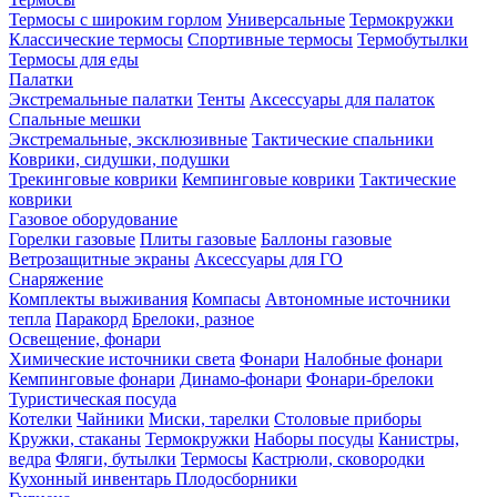
Термосы с широким горлом
Универсальные
Термокружки
Классические термосы
Спортивные термосы
Термобутылки
Термосы для еды
Палатки
Экстремальные палатки
Тенты
Аксессуары для палаток
Спальные мешки
Экстремальные, эксклюзивные
Тактические спальники
Коврики, сидушки, подушки
Трекинговые коврики
Кемпинговые коврики
Тактические
коврики
Газовое оборудование
Горелки газовые
Плиты газовые
Баллоны газовые
Ветрозащитные экраны
Аксессуары для ГО
Снаряжение
Комплекты выживания
Компасы
Автономные источники
тепла
Паракорд
Брелоки, разное
Освещение, фонари
Химические источники света
Фонари
Налобные фонари
Кемпинговые фонари
Динамо-фонари
Фонари-брелоки
Туристическая посуда
Котелки
Чайники
Миски, тарелки
Столовые приборы
Кружки, стаканы
Термокружки
Наборы посуды
Канистры,
ведра
Фляги, бутылки
Термосы
Кастрюли, сковородки
Кухонный инвентарь
Плодосборники