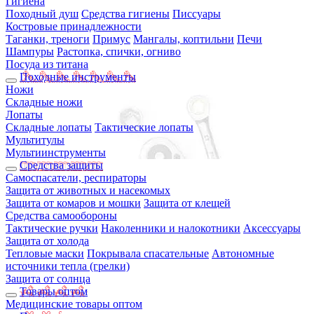
Гигиена
Походный душ
Средства гигиены
Писсуары
Костровые принадлежности
Таганки, треноги
Примус
Мангалы, коптильни
Печи
Шампуры
Растопка, спички, огниво
Посуда из титана
Походные инструменты
Ножи
Складные ножи
Лопаты
Складные лопаты
Тактические лопаты
Мультитулы
Мультиинструменты
Средства защиты
Самоспасатели, респираторы
Защита от животных и насекомых
Защита от комаров и мошки
Защита от клещей
Средства самообороны
Тактические ручки
Наколенники и налокотники
Аксессуары
Защита от холода
Тепловые маски
Покрывала спасательные
Автономные
источники тепла (грелки)
Защита от солнца
Товары оптом
Медицинские товары оптом