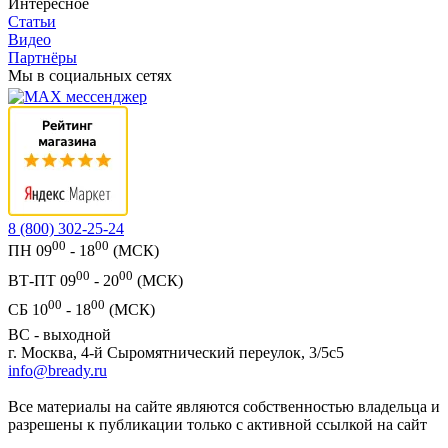
Интересное
Статьи
Видео
Партнёры
Мы в социальных сетях
8 (800) 302-25-24
00
00
ПН 09
- 18
(МСК)
00
00
ВТ-ПТ 09
- 20
(МСК)
00
00
СБ 10
- 18
(МСК)
ВС - выходной
г. Москва, 4-й Сыромятнический переулок, 3/5с5
info@bready.ru
Все материалы на сайте являются собственностью владельца и
разрешены к публикации только с активной ссылкой на сайт