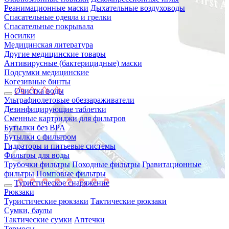
Реанимационные маски
Дыхательные воздуховоды
Спасательные одеяла и грелки
Спасательные покрывала
Носилки
Медицинская литература
Другие медицинские товары
Антивирусные (бактерицидные) маски
Подсумки медицинские
Когезивные бинты
Очистка воды
Ультрафиолетовые обеззараживатели
Дезинфицирующие таблетки
Сменные картриджи для фильтров
Бутылки без BPA
Бутылки с фильтром
Гидраторы и питьевые системы
Фильтры для воды
Трубочки фильтры
Походные фильтры
Гравитационные
фильтры
Помповые фильтры
Туристическое снаряжение
Рюкзаки
Туристические рюкзаки
Тактические рюкзаки
Сумки, баулы
Тактические сумки
Аптечки
Термосы