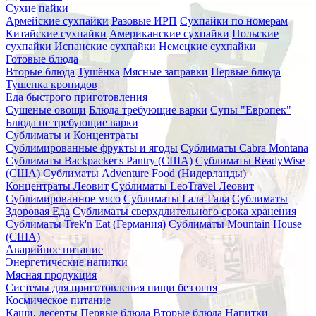
Сухие пайки
Армейские сухпайки
Разовые ИРП
Сухпайки по номерам
Китайские сухпайки
Американские сухпайки
Польские
сухпайки
Испанские сухпайки
Немецкие сухпайки
Готовые блюда
Вторые блюда
Тушёнка
Мясные заправки
Первые блюда
Тушенка кронидов
Еда быстрого приготовления
Сушеные овощи
Блюда требующие варки
Супы "Европек"
Блюда не требующие варки
Сублиматы и Концентраты
Сублимированные фрукты и ягоды
Сублиматы Cabra Montana
Сублиматы Backpacker's Pantry (США)
Сублиматы ReadyWise
(США)
Сублиматы Adventure Food (Нидерланды)
Концентраты Леовит
Сублиматы LeoTravel Леовит
Сублимированное мясо
Сублиматы Гала-Гала
Сублиматы
Здоровая Еда
Сублиматы сверхдлительного срока хранения
Сублиматы Trek'n Eat (Германия)
Сублиматы Mountain House
(США)
Аварийное питание
Энергетические напитки
Мясная продукция
Системы для приготовления пищи без огня
Космическое питание
Каши, десерты
Первые блюда
Вторые блюда
Напитки