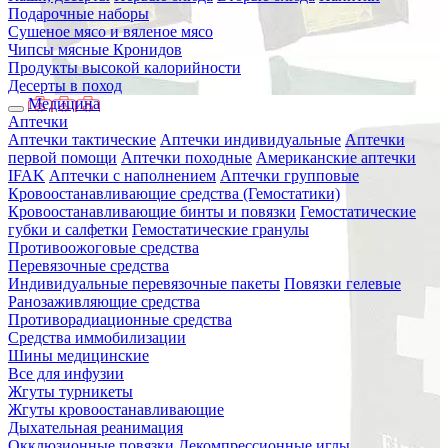
Подарочные наборы
Сушеное мясо и вяленое мясо
Чипсы мясные Кронидов
Продукты высокой калорийности
Десерты в поход
Медицина
Аптечки
Аптечки тактические
Аптечки индивидуальные
Аптечки
первой помощи
Аптечки походные
Американские аптечки
IFAK
Аптечки с наполнением
Аптечки групповые
Кровоостанавливающие средства (Гемостатики)
Кровоостанавливающие бинты и повязки
Гемостатические
губки и салфетки
Гемостатические гранулы
Противоожоговые средства
Перевязочные средства
Индивидуальные перевязочные пакеты
Повязки гелевые
Ранозаживляющие средства
Противорадиационные средства
Средства иммобилизации
Шины медицинские
Все для инфузии
Жгуты турникеты
Жгуты кровоостанавливающие
Дыхательная реанимация
Окклюзионные повязки
Декомпрессионные иглы