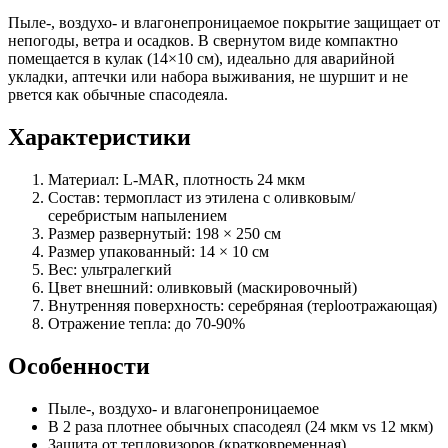
Пыле-, воздухо- и влагонепроницаемое покрытие защищает от
непогоды, ветра и осадков. В свернутом виде компактно
помещается в кулак (14×10 см), идеально для аварийной
укладки, аптечки или набора выживания, не шуршит и не
рвется как обычные спасодеяла.
Характеристики
Материал: L-MAR, плотность 24 мкм
Состав: термопласт из этилена с оливковым/
серебристым напылением
Размер развернутый: 198 × 250 см
Размер упакованный: 14 × 10 см
Вес: ультралегкий
Цвет внешний: оливковый (маскировочный)
Внутренняя поверхность: серебряная (теploотражающая)
Отражение тепла: до 70-90%
Особенности
Пыле-, воздухо- и влагонепроницаемое
В 2 раза плотнее обычных спасодеял (24 мкм vs 12 мкм)
Защита от тепловизоров (кратковременная)