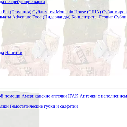
да не требующие варки
n Eat (Германия)
Сублиматы Mountain House (США)
Сублимиров
маты Adventure Food (Нидерланды)
Концентраты Леовит
Субли
кусно и густо
да
Напитки
ой помощи
Американские аптечки IFAK
Аптечки с наполнением
язки
Гемостатические губки и салфетки