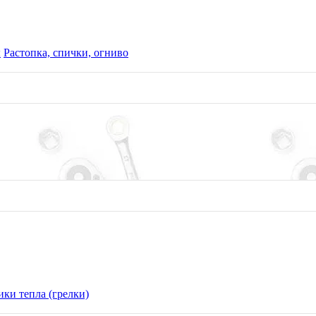
ы
Растопка, спички, огниво
ки тепла (грелки)