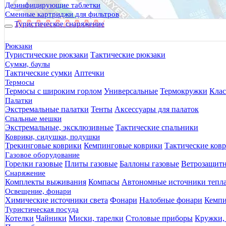
Дезинфицирующие таблетки
Сменные картриджи для фильтров
Туристическое снаряжение
Рюкзаки
Туристические рюкзаки
Тактические рюкзаки
Сумки, баулы
Тактические сумки
Аптечки
Термосы
Термосы с широким горлом
Универсальные
Термокружки
Клас
Палатки
Экстремальные палатки
Тенты
Аксессуары для палаток
Спальные мешки
Экстремальные, эксклюзивные
Тактические спальники
Коврики, сидушки, подушки
Трекинговые коврики
Кемпинговые коврики
Тактические ков
Газовое оборудование
Горелки газовые
Плиты газовые
Баллоны газовые
Ветрозащит
Снаряжение
Комплекты выживания
Компасы
Автономные источники тепл
Освещение, фонари
Химические источники света
Фонари
Налобные фонари
Кемпи
Туристическая посуда
Котелки
Чайники
Миски, тарелки
Столовые приборы
Кружки,