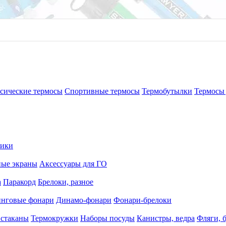
сические термосы
Спортивные термосы
Термобутылки
Термосы 
рики
ные экраны
Аксессуары для ГО
а
Паракорд
Брелоки, разное
нговые фонари
Динамо-фонари
Фонари-брелоки
 стаканы
Термокружки
Наборы посуды
Канистры, ведра
Фляги, 