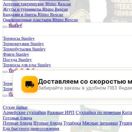
Термосы Stanley
Аптечки тактические Rhino Rescue
Фильтры для воды
Жгуты и турникеты Rhino Rescue
Оплата и доставка
Бандажи и бинты Rhino Rescue
Гарантия и возврат
Окклюзионные пластыри Rhino Rescue
Оптовикам
Stanley
Контакты
Термосы Stanley
Термокружки Stanley
Будь Готов
.
Термобутылки Stanley
Фляги Stanley
0
Посуда Stanley
Термосы для еды Stanley
Термосы Tyeso
Доставляем со скоростью 
Термокружки Tyeso
Забирайте заказы в удобном ПВЗ Янде
Термобутылки Tyeso
Питание
Сухие пайки
Армейские сухпайки
Разовые ИРП
Сухпайки по номерам
Кита
По техническим причинам магазин не буд
Готовые блюда
Заранее корректируйте дату и время посещения магазина.
Первые блюда
Вторые блюда
Тушёнка
Мясные заправки
Тушен
Еда быстрого приготовления