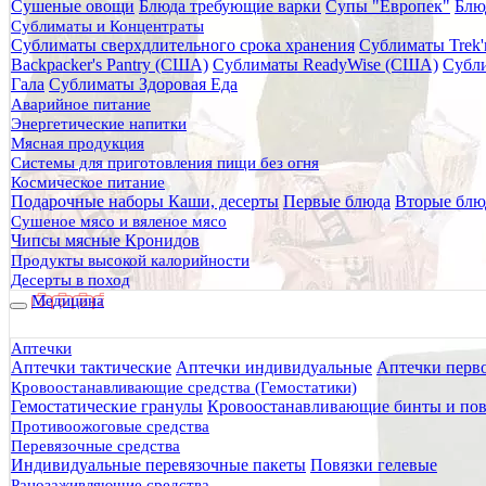
Сушеные овощи
Блюда требующие варки
Супы "Европек"
Блю
Главная
Сублиматы и Концентраты
Каталог товаров
Сублиматы сверхдлительного срока хранения
Сублиматы Trek'
Питание
Backpacker's Pantry (США)
Сублиматы ReadyWise (США)
Субли
Готовые блюда
Гала
Сублиматы Здоровая Еда
Вторые блюда
Аварийное питание
Полба со свёклой 270 грамм Вкусно и густо
Энергетические напитки
Мясная продукция
Полба со свёклой 270 грамм В
Системы для приготовления пищи без огня
Космическое питание
Подарочные наборы
Каши, десерты
Первые блюда
Вторые блю
Сушеное мясо и вяленое мясо
Чипсы мясные Кронидов
Продукты высокой калорийности
Десерты в поход
Медицина
Аптечки
Аптечки тактические
Аптечки индивидуальные
Аптечки перв
Кровоостанавливающие средства (Гемостатики)
Гемостатические гранулы
Кровоостанавливающие бинты и пов
Противоожоговые средства
Перевязочные средства
Индивидуальные перевязочные пакеты
Повязки гелевые
Ранозаживляющие средства