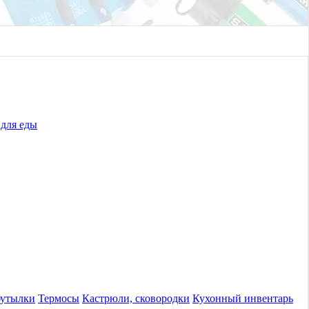
для еды
бутылки
Термосы
Кастрюли, сковородки
Кухонный инвентарь