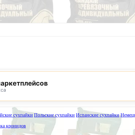
8 (800) 302-25-24
8 (495) 782-73-32
маркетплейсов
кса
йские сухпайки
Польские сухпайки
Испанские сухпайки
Немец
ет работать на самовывоз в субботу 8 и 15 августа.
ка кронидов