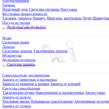
Плодосборники
Гигиена
Походный душ
Средства гигиены
Писсуары
Костровые принадлежности
Таганки, треноги
Примус
Мангалы, коптильни
Печи
Шампур
Посуда из титана
Походные инструменты
Ножи
Складные ножи
Лопаты
Складные лопаты
Тактические лопаты
Мультитулы
Мультиинструменты
Средства защиты
Самоспасатели, респираторы
Защита от животных и насекомых
Защита от комаров и мошки
Защита от клещей
Средства самообороны
Тактические ручки
Наколенники и налокотники
Аксессуары
Защита от холода
Тепловые маски
Покрывала спасательные
Автономные источни
Защита от солнца