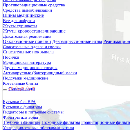
Противорадиационные средства
Средства иммобилизации
Шины медицинские
Все для инфузии
Жгуты турникеты
Жгуты кровоостанавливающие
Дыхательная реанимация
Окклюзионные повязки
Декомпрессионные иглы
Реанимацион
Спасательные одеяла и грелки
Спасательные покрывала
Носилки
Медицинская литература
Другие медицинские товары
Антивирусные (бактерицидные) маски
Подсумки медицинские
Когезивные бинты
Очистка воды
Бутылки без BPA
Бутылки с фильтром
Гидраторы и питьевые системы
Фильтры для воды
Трубочки фильтры
Походные фильтры
Гравитационные фильт
Ультрафиолетовые обеззараживатели