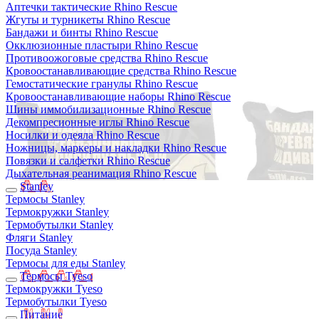
Аптечки тактические Rhino Rescue
Жгуты и турникеты Rhino Rescue
Бандажи и бинты Rhino Rescue
Окклюзионные пластыри Rhino Rescue
Противоожоговые средства Rhino Rescue
Кровоостанавливающие средства Rhino Rescue
Гемостатические гранулы Rhino Rescue
Кровоостанавливающие наборы Rhino Rescue
Шины иммобилизационные Rhino Rescue
Декомпресионные иглы Rhino Rescue
Носилки и одеяла Rhino Rescue
Ножницы, маркеры и накладки Rhino Rescue
Повязки и салфетки Rhino Rescue
Дыхательная реанимация Rhino Rescue
Stanley
Термосы Stanley
Термокружки Stanley
Термобутылки Stanley
Фляги Stanley
Посуда Stanley
Термосы для еды Stanley
Термосы Tyeso
Термокружки Tyeso
Термобутылки Tyeso
Питание