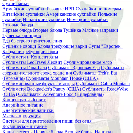
Сухие пайки
Армейские сухпайки
Разовые ИРП
Сухпайки по номерам
Китайские сухпайки
Американские сухпайки
Польские
сухпайки
Испанские сухпайки
Немецкие сухпайки
Готовые блюда
Первые блюда
Вторые блюда
Тушёнка
Мясные заправки
Тушенка кронидов
Еда быстрого приготовления
Сушеные овощи
Блюда требующие варки
Супы "Европек"
Блюда не требующие варки
Сублиматы и Концентраты
Сублиматы LeoTravel Леовит
Сублимированное мясо
Сублиматы Гала-Гала
Сублиматы Здоровая Еда
Сублиматы
сверхдлительного срока хранения
Сублиматы Trek'n Eat
(Германия)
Сублиматы Mountain House (США)
Сублимированные фрукты и ягоды
Сублиматы Cabra Montana
Сублиматы Backpacker's Pantry (США)
Сублиматы ReadyWise
(США)
Сублиматы Adventure Food (Нидерланды)
Концентраты Леовит
Аварийное питание
Энергетические напитки
Мясная продукция
Системы для приготовления пищи без огня
Космическое питание
Каши, десерты
Первые блюда
Вторые блюда
Напитки