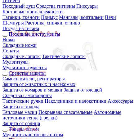
Гигиена
Походный душ
Средства гигиены
Писсуары
Костровые принадлежности
Таганки, треноги
Примус
Мангалы, коптильни
Печи
Шампуры
Растопка, спички, огниво
Посуда из титана
Походные инструменты
Ножи
Складные ножи
Лопаты
Складные лопаты
Тактические лопаты
Мультитулы
Мультиинструменты
Средства защиты
Самоспасатели, респираторы
Защита от животных и насекомых
Защита от комаров и мошки
Защита от клещей
Средства самообороны
Тактические ручки
Наколенники и налокотники
Аксессуары
Защита от холода
Тепловые маски
Покрывала спасательные
Автономные
источники тепла (грелки)
Защита от солнца
Товары оптом
Медицинские товары оптом