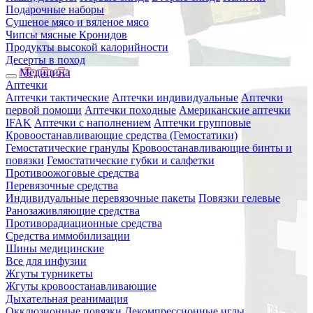
Подарочные наборы
Сушеное мясо и вяленое мясо
Чипсы мясные Кронидов
Продукты высокой калорийности
Десерты в поход
Медицина
Аптечки
Аптечки тактические
Аптечки индивидуальные
Аптечки
первой помощи
Аптечки походные
Американские аптечки
IFAK
Аптечки с наполнением
Аптечки групповые
Кровоостанавливающие средства (Гемостатики)
Гемостатические гранулы
Кровоостанавливающие бинты и
повязки
Гемостатические губки и салфетки
Противоожоговые средства
Перевязочные средства
Индивидуальные перевязочные пакеты
Повязки гелевые
Ранозаживляющие средства
Противорадиационные средства
Средства иммобилизации
Шины медицинские
Все для инфузии
Жгуты турникеты
Жгуты кровоостанавливающие
Дыхательная реанимация
Окклюзионные повязки
Декомпрессионные иглы