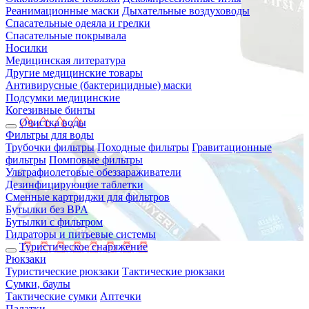
Реанимационные маски
Дыхательные воздуховоды
Спасательные одеяла и грелки
Спасательные покрывала
Носилки
Медицинская литература
Другие медицинские товары
Антивирусные (бактерицидные) маски
Подсумки медицинские
Когезивные бинты
Очистка воды
Фильтры для воды
Трубочки фильтры
Походные фильтры
Гравитационные
фильтры
Помповые фильтры
Ультрафиолетовые обеззараживатели
Дезинфицирующие таблетки
Сменные картриджи для фильтров
Бутылки без BPA
Бутылки с фильтром
Гидраторы и питьевые системы
Туристическое снаряжение
Рюкзаки
Туристические рюкзаки
Тактические рюкзаки
Сумки, баулы
Тактические сумки
Аптечки
Палатки