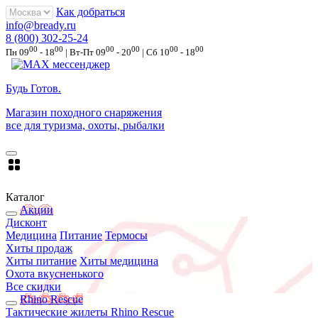
Как добраться
info@bready.ru
8 (800) 302-25-24
00
00
00
00
00
00
Пн 09
- 18
| Вт-Пт 09
- 20
| Сб 10
- 18
Будь Готов
.
Магазин походного снаряжения
все для туризма, охоты, рыбалки
Каталог
Акции
Дисконт
Медицина
Питание
Термосы
Хиты продаж
Хиты питание
Хиты медицина
Охота вкусненького
Все скидки
Rhino Rescue
Тактические жилеты Rhino Rescue