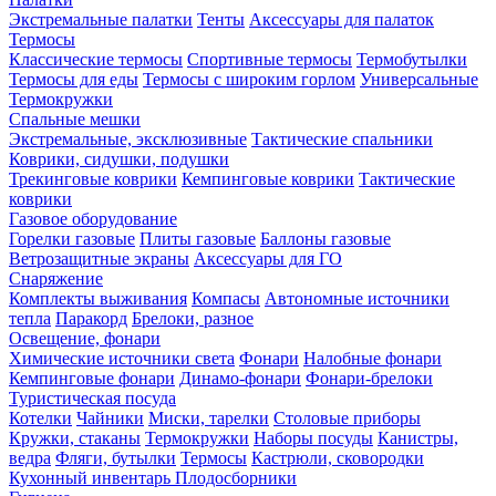
Экстремальные палатки
Тенты
Аксессуары для палаток
Термосы
Классические термосы
Спортивные термосы
Термобутылки
Термосы для еды
Термосы с широким горлом
Универсальные
Термокружки
Спальные мешки
Экстремальные, эксклюзивные
Тактические спальники
Коврики, сидушки, подушки
Трекинговые коврики
Кемпинговые коврики
Тактические
коврики
Газовое оборудование
Горелки газовые
Плиты газовые
Баллоны газовые
Ветрозащитные экраны
Аксессуары для ГО
Снаряжение
Комплекты выживания
Компасы
Автономные источники
тепла
Паракорд
Брелоки, разное
Освещение, фонари
Химические источники света
Фонари
Налобные фонари
Кемпинговые фонари
Динамо-фонари
Фонари-брелоки
Туристическая посуда
Котелки
Чайники
Миски, тарелки
Столовые приборы
Кружки, стаканы
Термокружки
Наборы посуды
Канистры,
ведра
Фляги, бутылки
Термосы
Кастрюли, сковородки
Кухонный инвентарь
Плодосборники