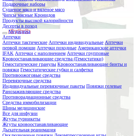
Подарочные наборы
Сушеное мясо и вяленое мясо
Чипсы мясные Кронидов
Продукты высокой калорийности
Десерты в поход
Медицина
Аптечки
Аптечки тактические
Аптечки индивидуальные
Аптечки
первой помощи
Аптечки походные
Американские аптечки
IFAK
Аптечки с наполнением
Аптечки групповые
Кровоостанавливающие средства (Гемостатики)
Гемостатические гранулы
Кровоостанавливающие бинты и
повязки
Гемостатические губки и салфетки
Противоожоговые средства
Перевязочные средства
Индивидуальные перевязочные пакеты
Повязки гелевые
Ранозаживляющие средства
Противорадиационные средства
Средства иммобилизации
Шины медицинские
Все для инфузии
Жгуты турникеты
Жгуты кровоостанавливающие
Дыхательная реанимация
Окклюзионные повязки
Декомпрессионные иглы