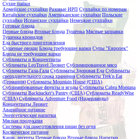
Сухие пайки
Армейские сухпайки
Разовые ИРП
Сухпайки по номерам
Китайские сухпайки
Американские сухпайки
Польские
сухпайки
Испанские сухпайки
Немецкие сухпайки
Готовые блюда
Первые блюда
Вторые блюда
Тушёнка
Мясные заправки
Тушенка кронидов
Еда быстрого приготовления
Сушеные овощи
Блюда требующие варки
Супы "Европек"
Блюда не требующие варки
Сублиматы и Концентраты
Сублиматы LeoTravel Леовит
Сублимированное мясо
Сублиматы Гала-Гала
Сублиматы Здоровая Еда
Сублиматы
сверхдлительного срока хранения
Сублиматы Trek'n Eat
(Германия)
Сублиматы Mountain House (США)
Сублимированные фрукты и ягоды
Сублиматы Cabra Montana
Сублиматы Backpacker's Pantry (США)
Сублиматы ReadyWise
(США)
Сублиматы Adventure Food (Нидерланды)
Концентраты Леовит
Аварийное питание
Энергетические напитки
Мясная продукция
Системы для приготовления пищи без огня
Космическое питание
Каши, десерты
Первые блюда
Вторые блюда
Напитки