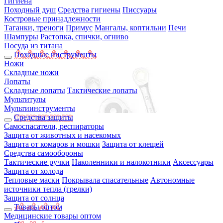
Гигиена
Походный душ
Средства гигиены
Писсуары
Костровые принадлежности
Таганки, треноги
Примус
Мангалы, коптильни
Печи
Шампуры
Растопка, спички, огниво
Посуда из титана
Походные инструменты
Ножи
Складные ножи
Лопаты
Складные лопаты
Тактические лопаты
Мультитулы
Мультиинструменты
Средства защиты
Самоспасатели, респираторы
Защита от животных и насекомых
Защита от комаров и мошки
Защита от клещей
Средства самообороны
Тактические ручки
Наколенники и налокотники
Аксессуары
Защита от холода
Тепловые маски
Покрывала спасательные
Автономные
источники тепла (грелки)
Защита от солнца
Товары оптом
Медицинские товары оптом