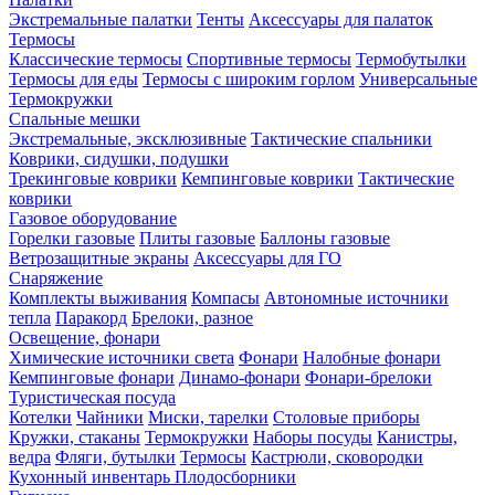
Экстремальные палатки
Тенты
Аксессуары для палаток
Термосы
Классические термосы
Спортивные термосы
Термобутылки
Термосы для еды
Термосы с широким горлом
Универсальные
Термокружки
Спальные мешки
Экстремальные, эксклюзивные
Тактические спальники
Коврики, сидушки, подушки
Трекинговые коврики
Кемпинговые коврики
Тактические
коврики
Газовое оборудование
Горелки газовые
Плиты газовые
Баллоны газовые
Ветрозащитные экраны
Аксессуары для ГО
Снаряжение
Комплекты выживания
Компасы
Автономные источники
тепла
Паракорд
Брелоки, разное
Освещение, фонари
Химические источники света
Фонари
Налобные фонари
Кемпинговые фонари
Динамо-фонари
Фонари-брелоки
Туристическая посуда
Котелки
Чайники
Миски, тарелки
Столовые приборы
Кружки, стаканы
Термокружки
Наборы посуды
Канистры,
ведра
Фляги, бутылки
Термосы
Кастрюли, сковородки
Кухонный инвентарь
Плодосборники