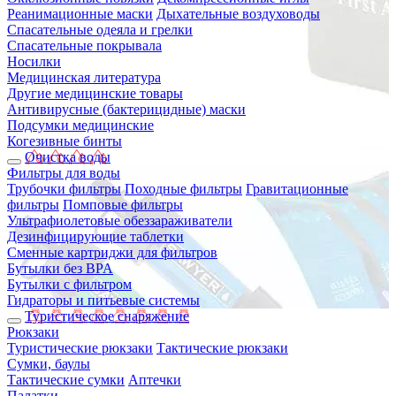
Реанимационные маски
Дыхательные воздуховоды
Спасательные одеяла и грелки
Спасательные покрывала
Носилки
Медицинская литература
Другие медицинские товары
Антивирусные (бактерицидные) маски
Подсумки медицинские
Когезивные бинты
Очистка воды
Фильтры для воды
Трубочки фильтры
Походные фильтры
Гравитационные
фильтры
Помповые фильтры
Ультрафиолетовые обеззараживатели
Дезинфицирующие таблетки
Сменные картриджи для фильтров
Бутылки без BPA
Бутылки с фильтром
Гидраторы и питьевые системы
Туристическое снаряжение
Рюкзаки
Туристические рюкзаки
Тактические рюкзаки
Сумки, баулы
Тактические сумки
Аптечки
Палатки