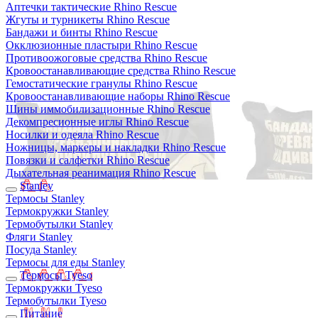
Аптечки тактические Rhino Rescue
Жгуты и турникеты Rhino Rescue
Бандажи и бинты Rhino Rescue
Окклюзионные пластыри Rhino Rescue
Противоожоговые средства Rhino Rescue
Кровоостанавливающие средства Rhino Rescue
Гемостатические гранулы Rhino Rescue
Кровоостанавливающие наборы Rhino Rescue
Шины иммобилизационные Rhino Rescue
Декомпресионные иглы Rhino Rescue
Носилки и одеяла Rhino Rescue
Ножницы, маркеры и накладки Rhino Rescue
Повязки и салфетки Rhino Rescue
Дыхательная реанимация Rhino Rescue
Stanley
Термосы Stanley
Термокружки Stanley
Термобутылки Stanley
Фляги Stanley
Посуда Stanley
Термосы для еды Stanley
Термосы Tyeso
Термокружки Tyeso
Термобутылки Tyeso
Питание