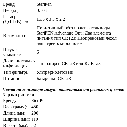
Бренд
SteriPen
Вес (кг)
0.108
Размер
15,5 х 3,3 х 2,2
(ДхШхВ), см
Портативный обеззараживатель воды
SteriPEN Adventure Opti; Два элемента
В комплекте
питания тип CR123; Неопреновый чехол
для переноски на поясе
Штук в
6
упаковке
Дополнительная
Тип батареи CR123 или RCR123
информация
Тип фильтра
Ультрафиолетовый
Питание
Батарейки CR123
Цвета на мониторе могут отличаться от реальных цветов
Характеристики
Бренд:
SteriPen
Вес (грамм):
450
Длина (мм):
200
Ширина (мм):
110
Высота (мм):
52