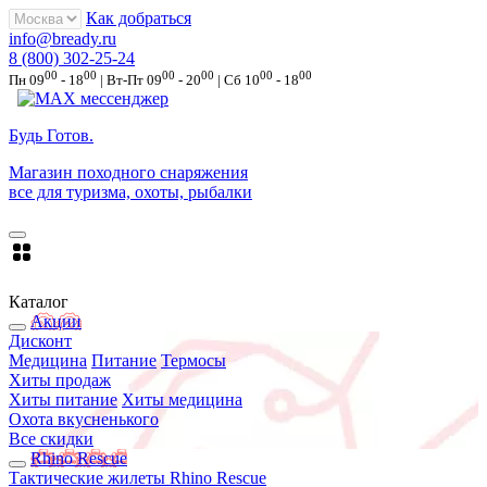
Как добраться
info@bready.ru
8 (800) 302-25-24
00
00
00
00
00
00
Пн 09
- 18
| Вт-Пт 09
- 20
| Сб 10
- 18
Будь Готов
.
Магазин походного снаряжения
все для туризма, охоты, рыбалки
Каталог
Акции
Дисконт
Медицина
Питание
Термосы
Хиты продаж
Хиты питание
Хиты медицина
Охота вкусненького
Все скидки
Rhino Rescue
Тактические жилеты Rhino Rescue