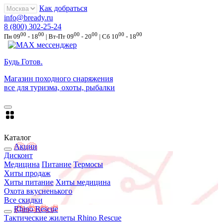
Как добраться
info@bready.ru
8 (800) 302-25-24
00
00
00
00
00
00
Пн 09
- 18
| Вт-Пт 09
- 20
| Сб 10
- 18
Будь Готов
.
Магазин походного снаряжения
все для туризма, охоты, рыбалки
Каталог
Акции
Дисконт
Медицина
Питание
Термосы
Хиты продаж
Хиты питание
Хиты медицина
Охота вкусненького
Все скидки
Rhino Rescue
Тактические жилеты Rhino Rescue