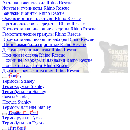
Аптечки тактические Rhino Rescue
Жгуты и турникеты Rhino Rescue
Бандажи и бинты Rhino Rescue
Окклюзионные пластыри Rhino Rescue
Противоожоговые средства Rhino Rescue
Кровоостанавливающие средства Rhino Rescue
Гемостатические гранулы Rhino Rescue
Кровоостанавливающие наборы Rhino Rescue
Шины иммобилизационные Rhino Rescue
Декомпресионные иглы Rhino Rescue
Носилки и одеяла Rhino Rescue
Ножницы, маркеры и накладки Rhino Rescue
Повязки и салфетки Rhino Rescue
Дыхательная реанимация Rhino Rescue
Stanley
Термосы Stanley
Термокружки Stanley
Термобутылки Stanley
Фляги Stanley
Посуда Stanley
Термосы для еды Stanley
Термосы Tyeso
Термокружки Tyeso
Термобутылки Tyeso
Питание