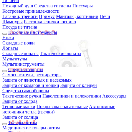
Гигиена
Походный душ
Средства гигиены
Писсуары
Костровые принадлежности
Таганки, треноги
Примус
Мангалы, коптильни
Печи
Шампуры
Растопка, спички, огниво
Посуда из титана
Походные инструменты
Ножи
Складные ножи
Лопаты
Складные лопаты
Тактические лопаты
Мультитулы
Мультиинструменты
Средства защиты
Самоспасатели, респираторы
Защита от животных и насекомых
Защита от комаров и мошки
Защита от клещей
Средства самообороны
Тактические ручки
Наколенники и налокотники
Аксессуары
Защита от холода
Тепловые маски
Покрывала спасательные
Автономные
источники тепла (грелки)
Защита от солнца
Товары оптом
Медицинские товары оптом