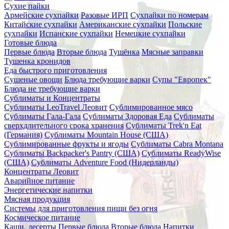
Сухие пайки
Армейские сухпайки
Разовые ИРП
Сухпайки по номерам
Китайские сухпайки
Американские сухпайки
Польские
сухпайки
Испанские сухпайки
Немецкие сухпайки
Готовые блюда
Первые блюда
Вторые блюда
Тушёнка
Мясные заправки
Тушенка кронидов
Еда быстрого приготовления
Сушеные овощи
Блюда требующие варки
Супы "Европек"
Блюда не требующие варки
Сублиматы и Концентраты
Сублиматы LeoTravel Леовит
Сублимированное мясо
Сублиматы Гала-Гала
Сублиматы Здоровая Еда
Сублиматы
сверхдлительного срока хранения
Сублиматы Trek'n Eat
(Германия)
Сублиматы Mountain House (США)
Сублимированные фрукты и ягоды
Сублиматы Cabra Montana
Сублиматы Backpacker's Pantry (США)
Сублиматы ReadyWise
(США)
Сублиматы Adventure Food (Нидерланды)
Концентраты Леовит
Аварийное питание
Энергетические напитки
Мясная продукция
Системы для приготовления пищи без огня
Космическое питание
Каши, десерты
Первые блюда
Вторые блюда
Напитки