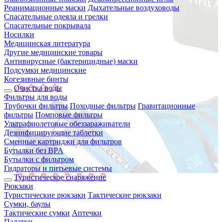
Реанимационные маски
Дыхательные воздуховоды
Спасательные одеяла и грелки
Спасательные покрывала
Носилки
Медицинская литература
Другие медицинские товары
Антивирусные (бактерицидные) маски
Подсумки медицинские
Когезивные бинты
Очистка воды
Фильтры для воды
Трубочки фильтры
Походные фильтры
Гравитационные
фильтры
Помповые фильтры
Ультрафиолетовые обеззараживатели
Дезинфицирующие таблетки
Сменные картриджи для фильтров
Бутылки без BPA
Бутылки с фильтром
Гидраторы и питьевые системы
Туристическое снаряжение
Рюкзаки
Туристические рюкзаки
Тактические рюкзаки
Сумки, баулы
Тактические сумки
Аптечки
Палатки