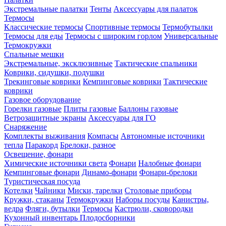
Экстремальные палатки
Тенты
Аксессуары для палаток
Термосы
Классические термосы
Спортивные термосы
Термобутылки
Термосы для еды
Термосы с широким горлом
Универсальные
Термокружки
Спальные мешки
Экстремальные, эксклюзивные
Тактические спальники
Коврики, сидушки, подушки
Трекинговые коврики
Кемпинговые коврики
Тактические
коврики
Газовое оборудование
Горелки газовые
Плиты газовые
Баллоны газовые
Ветрозащитные экраны
Аксессуары для ГО
Снаряжение
Комплекты выживания
Компасы
Автономные источники
тепла
Паракорд
Брелоки, разное
Освещение, фонари
Химические источники света
Фонари
Налобные фонари
Кемпинговые фонари
Динамо-фонари
Фонари-брелоки
Туристическая посуда
Котелки
Чайники
Миски, тарелки
Столовые приборы
Кружки, стаканы
Термокружки
Наборы посуды
Канистры,
ведра
Фляги, бутылки
Термосы
Кастрюли, сковородки
Кухонный инвентарь
Плодосборники