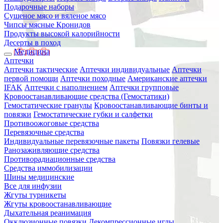
Подарочные наборы
Сушеное мясо и вяленое мясо
Чипсы мясные Кронидов
Продукты высокой калорийности
Десерты в поход
Медицина
Аптечки
Аптечки тактические
Аптечки индивидуальные
Аптечки
первой помощи
Аптечки походные
Американские аптечки
IFAK
Аптечки с наполнением
Аптечки групповые
Кровоостанавливающие средства (Гемостатики)
Гемостатические гранулы
Кровоостанавливающие бинты и
повязки
Гемостатические губки и салфетки
Противоожоговые средства
Перевязочные средства
Индивидуальные перевязочные пакеты
Повязки гелевые
Ранозаживляющие средства
Противорадиационные средства
Средства иммобилизации
Шины медицинские
Все для инфузии
Жгуты турникеты
Жгуты кровоостанавливающие
Дыхательная реанимация
Окклюзионные повязки
Декомпрессионные иглы