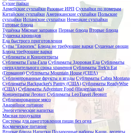
Сухие пайки
Армейские сухпайки
Разовые ИРП
Сухпайки по номерам
Китайские сухпайки
Американские сухпайки
Польские
сухпайки
Испанские сухпайки
Немецкие сухпайки
Готовые блюда
Тушёнка
Мясные заправки
Первые блюда
Вторые блюда
Тушенка кронидов
Еда быстрого приготовления
Супы "Европек"
Блюда не требующие варки
Сушеные овощи
Блюда требующие варки
Сублиматы и Концентраты
Сублиматы Гала-Гала
Сублиматы Здоровая Еда
Сублиматы
сверхдлительного срока хранения
Сублиматы Trek'n Eat
(Германия)
Сублиматы Mountain House (США)
Сублимированные фрукты и ягоды
Сублиматы Cabra Montana
Сублиматы Backpacker's Pantry (США)
Сублиматы ReadyWise
(США)
Сублиматы Adventure Food (Нидерланды)
Концентраты Леовит
Сублиматы LeoTravel Леовит
Сублимированное мясо
Аварийное питание
Энергетические напитки
Мясная продукция
Системы для приготовления пищи без огня
Космическое питание
Вторые блюда
Напитки
Подарочные наборы
Каши, десерты