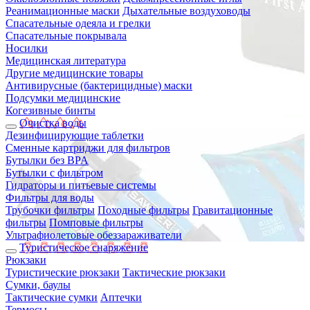
Реанимационные маски
Дыхательные воздуховоды
Спасательные одеяла и грелки
Спасательные покрывала
Носилки
Медицинская литература
Другие медицинские товары
Антивирусные (бактерицидные) маски
Подсумки медицинские
Когезивные бинты
Очистка воды
Дезинфицирующие таблетки
Сменные картриджи для фильтров
Бутылки без BPA
Бутылки с фильтром
Гидраторы и питьевые системы
Фильтры для воды
Трубочки фильтры
Походные фильтры
Гравитационные
фильтры
Помповые фильтры
Ультрафиолетовые обеззараживатели
Туристическое снаряжение
Рюкзаки
Туристические рюкзаки
Тактические рюкзаки
Сумки, баулы
Тактические сумки
Аптечки
Термосы