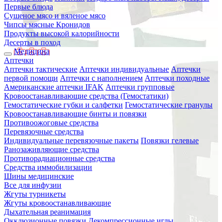
Первые блюда
Сушеное мясо и вяленое мясо
Чипсы мясные Кронидов
Продукты высокой калорийности
Десерты в поход
Медицина
Аптечки
Аптечки тактические
Аптечки индивидуальные
Аптечки
первой помощи
Аптечки с наполнением
Аптечки походные
Американские аптечки IFAK
Аптечки групповые
Кровоостанавливающие средства (Гемостатики)
Гемостатические губки и салфетки
Гемостатические гранулы
Кровоостанавливающие бинты и повязки
Противоожоговые средства
Перевязочные средства
Индивидуальные перевязочные пакеты
Повязки гелевые
Ранозаживляющие средства
Противорадиационные средства
Средства иммобилизации
Шины медицинские
Все для инфузии
Жгуты турникеты
Жгуты кровоостанавливающие
Дыхательная реанимация
Окклюзионные повязки
Декомпрессионные иглы