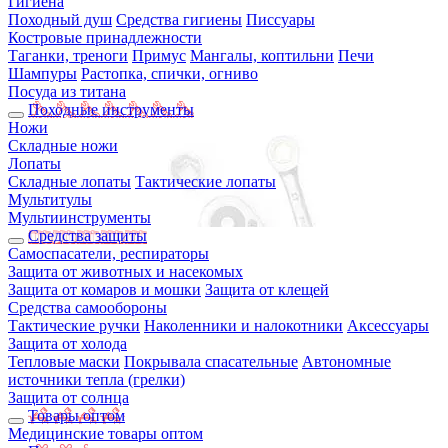
Гигиена
Походный душ
Средства гигиены
Писсуары
Костровые принадлежности
Таганки, треноги
Примус
Мангалы, коптильни
Печи
Шампуры
Растопка, спички, огниво
Посуда из титана
Походные инструменты
Ножи
Складные ножи
Лопаты
Складные лопаты
Тактические лопаты
Мультитулы
Мультиинструменты
Средства защиты
Самоспасатели, респираторы
Защита от животных и насекомых
Защита от комаров и мошки
Защита от клещей
Средства самообороны
Тактические ручки
Наколенники и налокотники
Аксессуары
Защита от холода
Тепловые маски
Покрывала спасательные
Автономные
источники тепла (грелки)
Защита от солнца
Товары оптом
Медицинские товары оптом