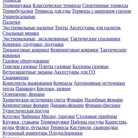
Термокружки
Классические термосы
Спортивные термосы
Термобутылки
Термосы для еды
Термосы с широким горлом
Универсальные
Палатки
Экстремальные палатки
Тенты
Аксессуары для палаток
Спальные мешки
Экстремальные, эксклюзивные
Тактические спальники
Коврики, сидушки, подушки
Трекинговые коврики
Кемпинговые коврики
Тактические
коврики
Газовое оборудование
Горелки газовые
Плиты газовые
Баллоны газовые
Ветрозащитные экраны
Аксессуары для ГО
Снаряжение
Комплекты выживания
Компасы
Автономные источники
тепла
Паракорд
Брелоки, разное
Освещение, фонари
Химические источники света
Фонари
Налобные фонари
Кемпинговые фонари
Динамо-фонари
Фонари-брелоки
Туристическая посуда
Котелки
Чайники
Миски, тарелки
Столовые приборы
Кружки, стаканы
Термокружки
Наборы посуды
Канистры,
ведра
Фляги, бутылки
Термосы
Кастрюли, сковородки
Кухонный инвентарь
Плодосборники