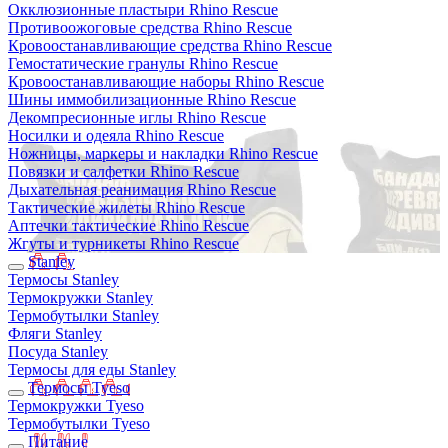
Окклюзионные пластыри Rhino Rescue
Противоожоговые средства Rhino Rescue
Кровоостанавливающие средства Rhino Rescue
Гемостатические гранулы Rhino Rescue
Кровоостанавливающие наборы Rhino Rescue
Шины иммобилизационные Rhino Rescue
Декомпресионные иглы Rhino Rescue
Носилки и одеяла Rhino Rescue
Ножницы, маркеры и накладки Rhino Rescue
Повязки и салфетки Rhino Rescue
Дыхательная реанимация Rhino Rescue
Тактические жилеты Rhino Rescue
Аптечки тактические Rhino Rescue
Жгуты и турникеты Rhino Rescue
Stanley
Термосы Stanley
Термокружки Stanley
Термобутылки Stanley
Фляги Stanley
Посуда Stanley
Термосы для еды Stanley
Термосы Tyeso
Термокружки Tyeso
Термобутылки Tyeso
Питание