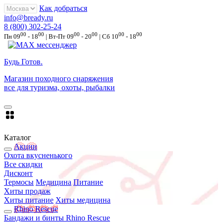
Как добраться
info@bready.ru
8 (800) 302-25-24
00
00
00
00
00
00
Пн 09
- 18
| Вт-Пт 09
- 20
| Сб 10
- 18
Будь Готов
.
Магазин походного снаряжения
все для туризма, охоты, рыбалки
Каталог
Акции
Охота вкусненького
Все скидки
Дисконт
Термосы
Медицина
Питание
Хиты продаж
Хиты питание
Хиты медицина
Rhino Rescue
Бандажи и бинты Rhino Rescue