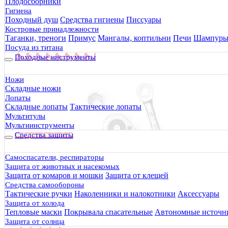
Плодосборники
Гигиена
Походный душ
Средства гигиены
Писсуары
Костровые принадлежности
Таганки, треноги
Примус
Мангалы, коптильни
Печи
Шампур
Посуда из титана
Походные инструменты
Ножи
Складные ножи
Лопаты
Складные лопаты
Тактические лопаты
Мультитулы
Мультиинструменты
Средства защиты
Самоспасатели, респираторы
Защита от животных и насекомых
Защита от комаров и мошки
Защита от клещей
Средства самообороны
Тактические ручки
Наколенники и налокотники
Аксессуары
Защита от холода
Тепловые маски
Покрывала спасательные
Автономные источни
Защита от солнца