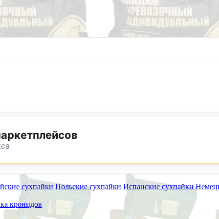
8 (800) 302-25-24
8 (495) 782-73-32
маркетплейсов
кса
йские сухпайки
Польские сухпайки
Испанские сухпайки
Немец
ет работать на самовывоз в субботу 8 и 15 августа.
ка кронидов