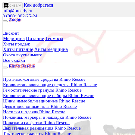
Как добраться
info@bready.ru
8 (800) 302-25-24
Акции
00
00
00
00
00
00
Пн 09
- 18
| Вт-Пт 09
- 20
| Сб 10
- 18
Дисконт
Медицина
Питание
Термосы
Будь Готов
.
Хиты продаж
Хиты питание
Хиты медицина
Магазин походного снаряжения
все для туризма, охоты, рыбалки
Охота вкусненького
Все скидки
Rhino Rescue
Каталог
0 руб.
Противоожоговые средства Rhino Rescue
0
Кровоостанавливающие средства Rhino Rescue
Гемостатические гранулы Rhino Rescue
Кровоостанавливающие наборы Rhino Rescue
Шины иммобилизационные Rhino Rescue
Декомпресионные иглы Rhino Rescue
Носилки и одеяла Rhino Rescue
0
Ножницы, маркеры и накладки Rhino Rescue
Повязки и салфетки Rhino Rescue
Тактическая медицина
Дыхательная реанимация Rhino Rescue
Еда в дорогу
Тактические жилеты Rhino Rescue