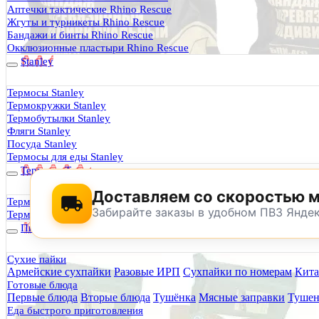
Термосы Stanley
Аптечки тактические Rhino Rescue
Фильтры для воды
Жгуты и турникеты Rhino Rescue
Оплата и доставка
Бандажи и бинты Rhino Rescue
Гарантия и возврат
Окклюзионные пластыри Rhino Rescue
Оптовикам
Stanley
Контакты
Термосы Stanley
Термокружки Stanley
Будь Готов
.
Термобутылки Stanley
Фляги Stanley
0
Посуда Stanley
Термосы для еды Stanley
Термосы Tyeso
Доставляем со скоростью 
Термокружки Tyeso
Забирайте заказы в удобном ПВЗ Янде
Термобутылки Tyeso
Питание
Сухие пайки
Армейские сухпайки
Разовые ИРП
Сухпайки по номерам
Кита
По техническим причинам магазин не буд
Готовые блюда
Заранее корректируйте дату и время посещения магазина.
Первые блюда
Вторые блюда
Тушёнка
Мясные заправки
Тушен
Еда быстрого приготовления