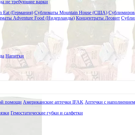
да не требующие варки
n Eat (Германия)
Сублиматы Mountain House (США)
Сублимиров
маты Adventure Food (Нидерланды)
Концентраты Леовит
Субли
Еда" 70 г
да
Напитки
ой помощи
Американские аптечки IFAK
Аптечки с наполнением
язки
Гемостатические губки и салфетки