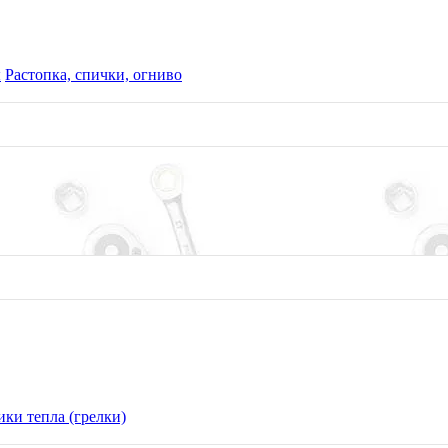
ы
Растопка, спички, огниво
ки тепла (грелки)