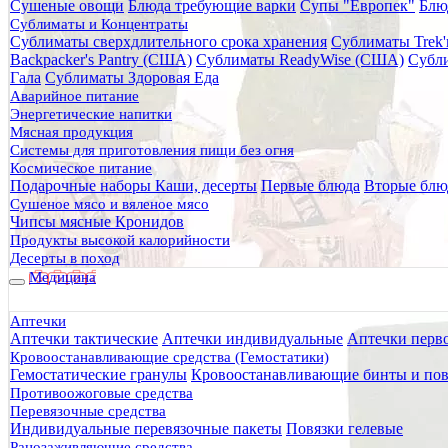
Сушеные овощи
Блюда требующие варки
Супы "Европек"
Блю
Главная
Сублиматы и Концентраты
Каталог товаров
Сублиматы сверхдлительного срока хранения
Сублиматы Trek'
Питание
Backpacker's Pantry (США)
Сублиматы ReadyWise (США)
Субли
Сублиматы и Концентраты
Гала
Сублиматы Здоровая Еда
Сублиматы Здоровая Еда
Аварийное питание
Ризотто с курицей "Здоровая Еда" 70 г
Энергетические напитки
Мясная продукция
Ризотто с курицей "Здоровая 
Системы для приготовления пищи без огня
Космическое питание
Подарочные наборы
Каши, десерты
Первые блюда
Вторые блю
Сушеное мясо и вяленое мясо
Чипсы мясные Кронидов
Продукты высокой калорийности
Десерты в поход
Медицина
Аптечки
Аптечки тактические
Аптечки индивидуальные
Аптечки перв
Кровоостанавливающие средства (Гемостатики)
Гемостатические гранулы
Кровоостанавливающие бинты и пов
Противоожоговые средства
Перевязочные средства
Индивидуальные перевязочные пакеты
Повязки гелевые
Ранозаживляющие средства