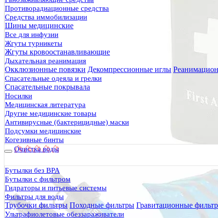
Противорадиационные средства
Средства иммобилизации
Шины медицинские
Все для инфузии
Жгуты турникеты
Жгуты кровоостанавливающие
Дыхательная реанимация
Окклюзионные повязки
Декомпрессионные иглы
Реанимацион
Спасательные одеяла и грелки
Спасательные покрывала
Носилки
Медицинская литература
Другие медицинские товары
Антивирусные (бактерицидные) маски
Подсумки медицинские
Когезивные бинты
Очистка воды
Бутылки без BPA
Бутылки с фильтром
Гидраторы и питьевые системы
Фильтры для воды
Трубочки фильтры
Походные фильтры
Гравитационные фильт
Ультрафиолетовые обеззараживатели