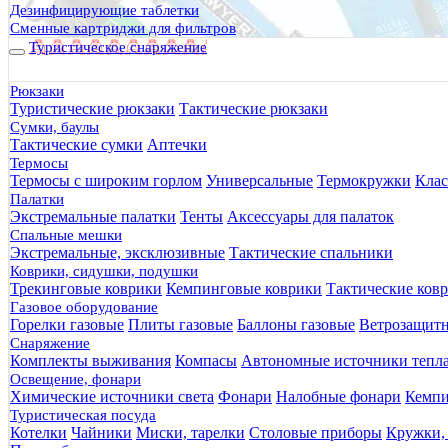
Дезинфицирующие таблетки
Сменные картриджи для фильтров
Туристическое снаряжение
Рюкзаки
Туристические рюкзаки
Тактические рюкзаки
Сумки, баулы
Тактические сумки
Аптечки
Термосы
Термосы с широким горлом
Универсальные
Термокружки
Клас
Палатки
Экстремальные палатки
Тенты
Аксессуары для палаток
Спальные мешки
Экстремальные, эксклюзивные
Тактические спальники
Коврики, сидушки, подушки
Трекинговые коврики
Кемпинговые коврики
Тактические ков
Газовое оборудование
Горелки газовые
Плиты газовые
Баллоны газовые
Ветрозащит
Снаряжение
Комплекты выживания
Компасы
Автономные источники тепл
Освещение, фонари
Химические источники света
Фонари
Налобные фонари
Кемпи
Туристическая посуда
Котелки
Чайники
Миски, тарелки
Столовые приборы
Кружки,