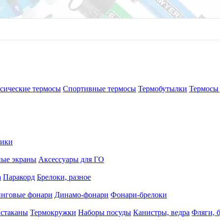
сические термосы
Спортивные термосы
Термобутылки
Термосы 
рики
ные экраны
Аксессуары для ГО
а
Паракорд
Брелоки, разное
нговые фонари
Динамо-фонари
Фонари-брелоки
 стаканы
Термокружки
Наборы посуды
Канистры, ведра
Фляги, 