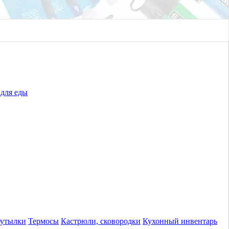
для еды
бутылки
Термосы
Кастрюли, сковородки
Кухонный инвентарь