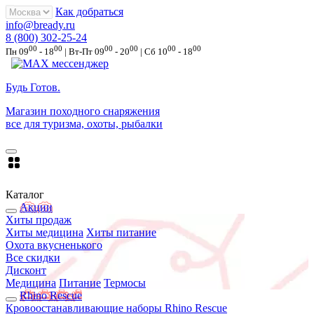
Как добраться
info@bready.ru
8 (800) 302-25-24
00
00
00
00
00
00
Пн 09
- 18
| Вт-Пт 09
- 20
| Сб 10
- 18
Будь Готов
.
Магазин походного снаряжения
все для туризма, охоты, рыбалки
Каталог
Акции
Хиты продаж
Хиты медицина
Хиты питание
Охота вкусненького
Все скидки
Дисконт
Медицина
Питание
Термосы
Rhino Rescue
Кровоостанавливающие наборы Rhino Rescue