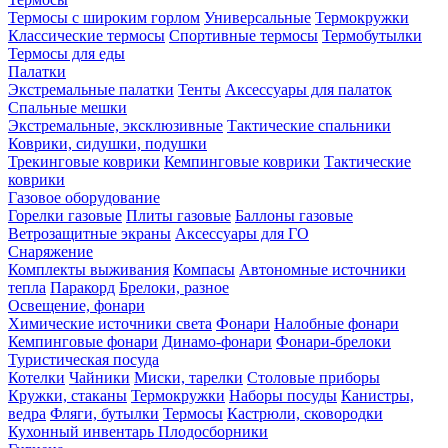
Термосы с широким горлом
Универсальные
Термокружки
Классические термосы
Спортивные термосы
Термобутылки
Термосы для еды
Палатки
Экстремальные палатки
Тенты
Аксессуары для палаток
Спальные мешки
Экстремальные, эксклюзивные
Тактические спальники
Коврики, сидушки, подушки
Трекинговые коврики
Кемпинговые коврики
Тактические
коврики
Газовое оборудование
Горелки газовые
Плиты газовые
Баллоны газовые
Ветрозащитные экраны
Аксессуары для ГО
Снаряжение
Комплекты выживания
Компасы
Автономные источники
тепла
Паракорд
Брелоки, разное
Освещение, фонари
Химические источники света
Фонари
Налобные фонари
Кемпинговые фонари
Динамо-фонари
Фонари-брелоки
Туристическая посуда
Котелки
Чайники
Миски, тарелки
Столовые приборы
Кружки, стаканы
Термокружки
Наборы посуды
Канистры,
ведра
Фляги, бутылки
Термосы
Кастрюли, сковородки
Кухонный инвентарь
Плодосборники