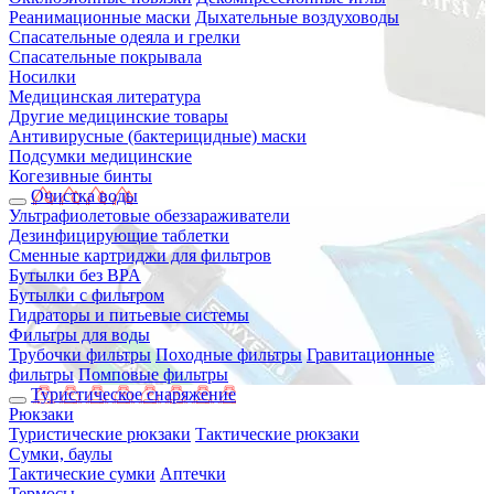
Реанимационные маски
Дыхательные воздуховоды
Спасательные одеяла и грелки
Спасательные покрывала
Носилки
Медицинская литература
Другие медицинские товары
Антивирусные (бактерицидные) маски
Подсумки медицинские
Когезивные бинты
Очистка воды
Ультрафиолетовые обеззараживатели
Дезинфицирующие таблетки
Сменные картриджи для фильтров
Бутылки без BPA
Бутылки с фильтром
Гидраторы и питьевые системы
Фильтры для воды
Трубочки фильтры
Походные фильтры
Гравитационные
фильтры
Помповые фильтры
Туристическое снаряжение
Рюкзаки
Туристические рюкзаки
Тактические рюкзаки
Сумки, баулы
Тактические сумки
Аптечки
Термосы