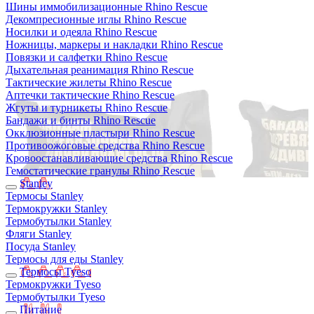
Шины иммобилизационные Rhino Rescue
Декомпресионные иглы Rhino Rescue
Носилки и одеяла Rhino Rescue
Ножницы, маркеры и накладки Rhino Rescue
Повязки и салфетки Rhino Rescue
Дыхательная реанимация Rhino Rescue
Тактические жилеты Rhino Rescue
Аптечки тактические Rhino Rescue
Жгуты и турникеты Rhino Rescue
Бандажи и бинты Rhino Rescue
Окклюзионные пластыри Rhino Rescue
Противоожоговые средства Rhino Rescue
Кровоостанавливающие средства Rhino Rescue
Гемостатические гранулы Rhino Rescue
Stanley
Термосы Stanley
Термокружки Stanley
Термобутылки Stanley
Фляги Stanley
Посуда Stanley
Термосы для еды Stanley
Термосы Tyeso
Термокружки Tyeso
Термобутылки Tyeso
Питание