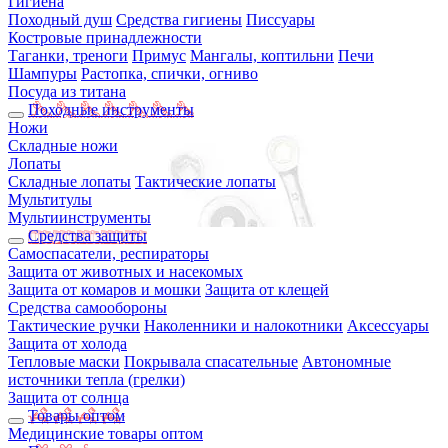
Гигиена
Походный душ
Средства гигиены
Писсуары
Костровые принадлежности
Таганки, треноги
Примус
Мангалы, коптильни
Печи
Шампуры
Растопка, спички, огниво
Посуда из титана
Походные инструменты
Ножи
Складные ножи
Лопаты
Складные лопаты
Тактические лопаты
Мультитулы
Мультиинструменты
Средства защиты
Самоспасатели, респираторы
Защита от животных и насекомых
Защита от комаров и мошки
Защита от клещей
Средства самообороны
Тактические ручки
Наколенники и налокотники
Аксессуары
Защита от холода
Тепловые маски
Покрывала спасательные
Автономные
источники тепла (грелки)
Защита от солнца
Товары оптом
Медицинские товары оптом