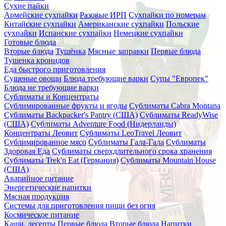
Сухие пайки
Армейские сухпайки
Разовые ИРП
Сухпайки по номерам
Китайские сухпайки
Американские сухпайки
Польские
сухпайки
Испанские сухпайки
Немецкие сухпайки
Готовые блюда
Вторые блюда
Тушёнка
Мясные заправки
Первые блюда
Тушенка кронидов
Еда быстрого приготовления
Сушеные овощи
Блюда требующие варки
Супы "Европек"
Блюда не требующие варки
Сублиматы и Концентраты
Сублимированные фрукты и ягоды
Сублиматы Cabra Montana
Сублиматы Backpacker's Pantry (США)
Сублиматы ReadyWise
(США)
Сублиматы Adventure Food (Нидерланды)
Концентраты Леовит
Сублиматы LeoTravel Леовит
Сублимированное мясо
Сублиматы Гала-Гала
Сублиматы
Здоровая Еда
Сублиматы сверхдлительного срока хранения
Сублиматы Trek'n Eat (Германия)
Сублиматы Mountain House
(США)
Аварийное питание
Энергетические напитки
Мясная продукция
Системы для приготовления пищи без огня
Космическое питание
Каши, десерты
Первые блюда
Вторые блюда
Напитки