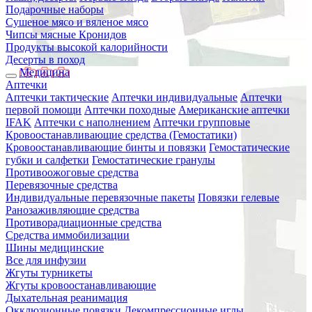
Подарочные наборы
Сушеное мясо и вяленое мясо
Чипсы мясные Кронидов
Продукты высокой калорийности
Десерты в поход
Медицина
Аптечки
Аптечки тактические
Аптечки индивидуальные
Аптечки
первой помощи
Аптечки походные
Американские аптечки
IFAK
Аптечки с наполнением
Аптечки групповые
Кровоостанавливающие средства (Гемостатики)
Кровоостанавливающие бинты и повязки
Гемостатические
губки и салфетки
Гемостатические гранулы
Противоожоговые средства
Перевязочные средства
Индивидуальные перевязочные пакеты
Повязки гелевые
Ранозаживляющие средства
Противорадиационные средства
Средства иммобилизации
Шины медицинские
Все для инфузии
Жгуты турникеты
Жгуты кровоостанавливающие
Дыхательная реанимация
Окклюзионные повязки
Декомпрессионные иглы