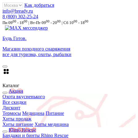
Как добраться
info@bready.ru
8 (800) 302-25-24
00
00
00
00
00
00
Пн 09
- 18
| Вт-Пт 09
- 20
| Сб 10
- 18
Будь Готов
.
Магазин походного снаряжения
все для туризма, охоты, рыбалки
Каталог
Акции
Охота вкусненького
Все скидки
Дисконт
Термосы
Медицина
Питание
Хиты продаж
Хиты питание
Хиты медицина
Rhino Rescue
Бандажи и бинты Rhino Rescue