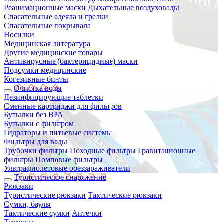
Реанимационные маски
Дыхательные воздуховоды
Спасательные одеяла и грелки
Спасательные покрывала
Носилки
Медицинская литература
Другие медицинские товары
Антивирусные (бактерицидные) маски
Подсумки медицинские
Когезивные бинты
Очистка воды
Дезинфицирующие таблетки
Сменные картриджи для фильтров
Бутылки без BPA
Бутылки с фильтром
Гидраторы и питьевые системы
Фильтры для воды
Трубочки фильтры
Походные фильтры
Гравитационные
фильтры
Помповые фильтры
Ультрафиолетовые обеззараживатели
Туристическое снаряжение
Рюкзаки
Туристические рюкзаки
Тактические рюкзаки
Сумки, баулы
Тактические сумки
Аптечки
Термосы