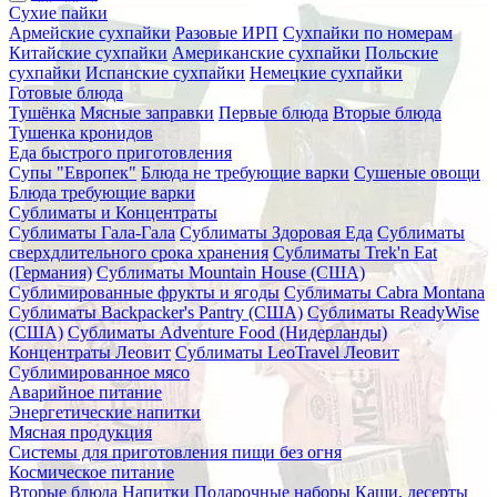
Сухие пайки
Армейские сухпайки
Разовые ИРП
Сухпайки по номерам
Китайские сухпайки
Американские сухпайки
Польские
сухпайки
Испанские сухпайки
Немецкие сухпайки
Готовые блюда
Тушёнка
Мясные заправки
Первые блюда
Вторые блюда
Тушенка кронидов
Еда быстрого приготовления
Супы "Европек"
Блюда не требующие варки
Сушеные овощи
Блюда требующие варки
Сублиматы и Концентраты
Сублиматы Гала-Гала
Сублиматы Здоровая Еда
Сублиматы
сверхдлительного срока хранения
Сублиматы Trek'n Eat
(Германия)
Сублиматы Mountain House (США)
Сублимированные фрукты и ягоды
Сублиматы Cabra Montana
Сублиматы Backpacker's Pantry (США)
Сублиматы ReadyWise
(США)
Сублиматы Adventure Food (Нидерланды)
Концентраты Леовит
Сублиматы LeoTravel Леовит
Сублимированное мясо
Аварийное питание
Энергетические напитки
Мясная продукция
Системы для приготовления пищи без огня
Космическое питание
Вторые блюда
Напитки
Подарочные наборы
Каши, десерты