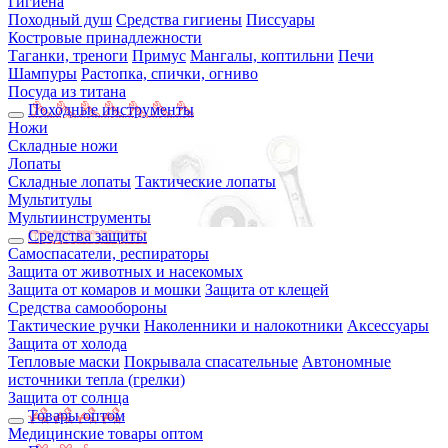
Гигиена
Походный душ
Средства гигиены
Писсуары
Костровые принадлежности
Таганки, треноги
Примус
Мангалы, коптильни
Печи
Шампуры
Растопка, спички, огниво
Посуда из титана
Походные инструменты
Ножи
Складные ножи
Лопаты
Складные лопаты
Тактические лопаты
Мультитулы
Мультиинструменты
Средства защиты
Самоспасатели, респираторы
Защита от животных и насекомых
Защита от комаров и мошки
Защита от клещей
Средства самообороны
Тактические ручки
Наколенники и налокотники
Аксессуары
Защита от холода
Тепловые маски
Покрывала спасательные
Автономные
источники тепла (грелки)
Защита от солнца
Товары оптом
Медицинские товары оптом