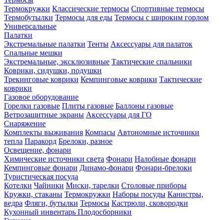
Термокружки
Классические термосы
Спортивные термосы
Термобутылки
Термосы для еды
Термосы с широким горлом
Универсальные
Палатки
Экстремальные палатки
Тенты
Аксессуары для палаток
Спальные мешки
Экстремальные, эксклюзивные
Тактические спальники
Коврики, сидушки, подушки
Трекинговые коврики
Кемпинговые коврики
Тактические
коврики
Газовое оборудование
Горелки газовые
Плиты газовые
Баллоны газовые
Ветрозащитные экраны
Аксессуары для ГО
Снаряжение
Комплекты выживания
Компасы
Автономные источники
тепла
Паракорд
Брелоки, разное
Освещение, фонари
Химические источники света
Фонари
Налобные фонари
Кемпинговые фонари
Динамо-фонари
Фонари-брелоки
Туристическая посуда
Котелки
Чайники
Миски, тарелки
Столовые приборы
Кружки, стаканы
Термокружки
Наборы посуды
Канистры,
ведра
Фляги, бутылки
Термосы
Кастрюли, сковородки
Кухонный инвентарь
Плодосборники