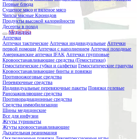
Первые блюда
Сушеное мясо и вяленое мясо
Чипсы мясные Кронидов
Продукты высокой калорийности
Десерты в поход
Медицина
Аптечки
Аптечки тактические
Аптечки индивидуальные
Аптечки
первой помощи
Аптечки с наполнением
Аптечки походные
Американские аптечки IFAK
Аптечки групповые
Кровоостанавливающие средства (Гемостатики)
Гемостатические губки и салфетки
Гемостатические гранулы
Кровоостанавливающие бинты и повязки
Противоожоговые средства
Перевязочные средства
Индивидуальные перевязочные пакеты
Повязки гелевые
Ранозаживляющие средства
Противорадиационные средства
Средства иммобилизации
Шины медицинские
Все для инфузии
Жгуты турникеты
Жгуты кровоостанавливающие
Дыхательная реанимация
Окклюзионные повязки
Декомпрессионные иглы