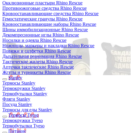
Окклюзионные пластыри Rhino Rescue
Противоожоговые средства Rhino Rescue
Кровоостанавливающие средства Rhino Rescue
Гемостатические гранулы Rhino Rescue
Кровоостанавливающие наборы Rhino Rescue
Шины иммобилизационные Rhino Rescue
Декомпресионные иглы Rhino Rescue
Носилки и одеяла Rhino Rescue
Ножницы, маркеры и накладки Rhino Rescue
Повязки и салфетки Rhino Rescue
Дыхательная реанимация Rhino Rescue
Тактические жилеты Rhino Rescue
Аптечки тактические Rhino Rescue
Жгуты и турникеты Rhino Rescue
Stanley
Термосы Stanley
Термокружки Stanley
Термобутылки Stanley
Фляги Stanley
Посуда Stanley
Термосы для еды Stanley
Термосы Tyeso
Термокружки Tyeso
Термобутылки Tyeso
Питание