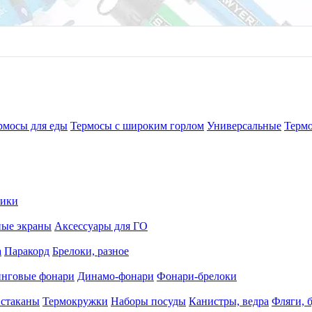
рмосы для еды
Термосы с широким горлом
Универсальные
Терм
рики
ные экраны
Аксессуары для ГО
а
Паракорд
Брелоки, разное
нговые фонари
Динамо-фонари
Фонари-брелоки
 стаканы
Термокружки
Наборы посуды
Канистры, ведра
Фляги, 