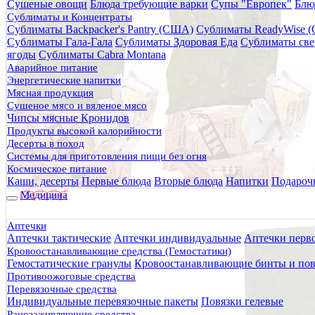
Сушеные овощи
Блюда требующие варки
Супы "Европек"
Блю
Главная
Сублиматы и Концентраты
Каталог товаров
Сублиматы Backpacker's Pantry (США)
Сублиматы ReadyWise 
Средства защиты
Сублиматы Гала-Гала
Сублиматы Здоровая Еда
Сублиматы све
Защита от холода
ягоды
Сублиматы Cabra Montana
Покрывала спасательные
Аварийное питание
Спасательное термоодеяло-мешок изотермическое со свис
Энергетические напитки
Мясная продукция
Спасательное термоодеяло-меш
Сушеное мясо и вяленое мясо
Чипсы мясные Кронидов
Продукты высокой калорийности
Десерты в поход
Системы для приготовления пищи без огня
Космическое питание
Каши, десерты
Первые блюда
Вторые блюда
Напитки
Подароч
Медицина
Аптечки
Аптечки тактические
Аптечки индивидуальные
Аптечки перв
Кровоостанавливающие средства (Гемостатики)
Гемостатические гранулы
Кровоостанавливающие бинты и пов
Противоожоговые средства
Перевязочные средства
Индивидуальные перевязочные пакеты
Повязки гелевые
Ранозаживляющие средства