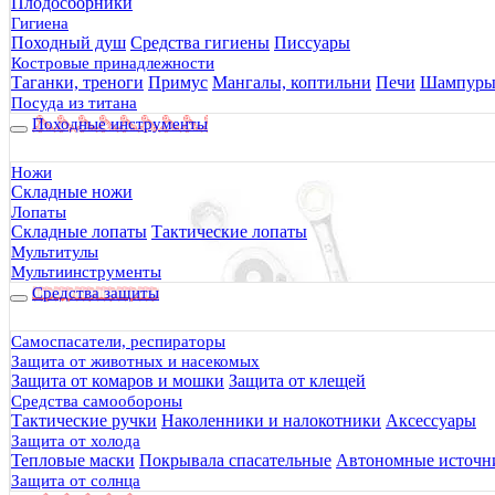
Плодосборники
Гигиена
Походный душ
Средства гигиены
Писсуары
Костровые принадлежности
Таганки, треноги
Примус
Мангалы, коптильни
Печи
Шампур
Посуда из титана
Походные инструменты
Ножи
Складные ножи
Лопаты
Складные лопаты
Тактические лопаты
Мультитулы
Мультиинструменты
Средства защиты
Самоспасатели, респираторы
Защита от животных и насекомых
Защита от комаров и мошки
Защита от клещей
Средства самообороны
Тактические ручки
Наколенники и налокотники
Аксессуары
Защита от холода
Тепловые маски
Покрывала спасательные
Автономные источни
Защита от солнца