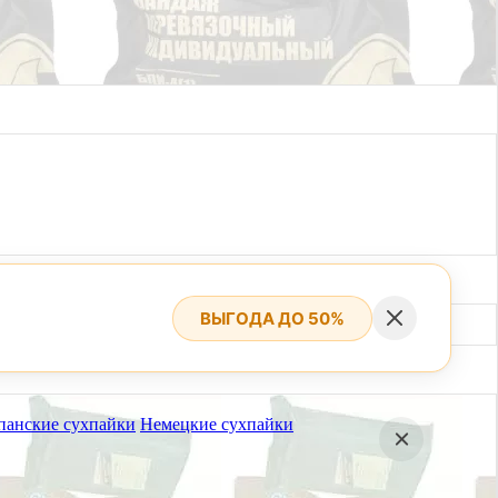
ВЫГОДА ДО 50%
панские сухпайки
Немецкие сухпайки