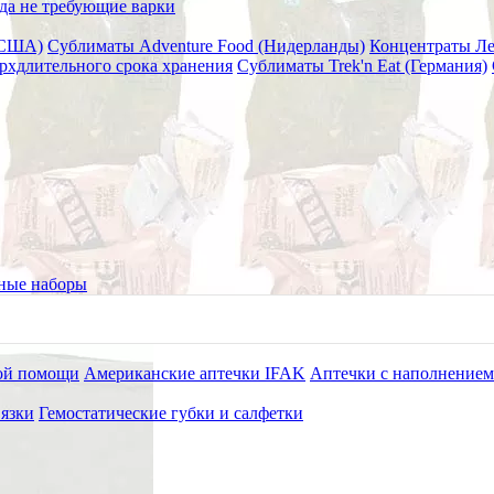
да не требующие варки
(США)
Сублиматы Adventure Food (Нидерланды)
Концентраты Л
рхдлительного срока хранения
Сублиматы Trek'n Eat (Германия)
тком 90*210 (зеленое)
ок изотермическое со свистко
ные наборы
ой помощи
Американские аптечки IFAK
Аптечки с наполнением
язки
Гемостатические губки и салфетки