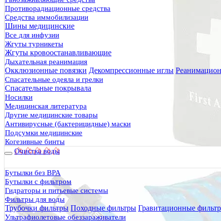
Противорадиационные средства
Средства иммобилизации
Шины медицинские
Все для инфузии
Жгуты турникеты
Жгуты кровоостанавливающие
Дыхательная реанимация
Окклюзионные повязки
Декомпрессионные иглы
Реанимацион
Спасательные одеяла и грелки
Спасательные покрывала
Носилки
Медицинская литература
Другие медицинские товары
Антивирусные (бактерицидные) маски
Подсумки медицинские
Когезивные бинты
Очистка воды
Бутылки без BPA
Бутылки с фильтром
Гидраторы и питьевые системы
Фильтры для воды
Трубочки фильтры
Походные фильтры
Гравитационные фильт
Ультрафиолетовые обеззараживатели