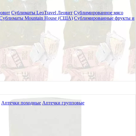
еовит
Сублиматы LeoTravel Леовит
Сублимированное мясо
Сублиматы Mountain House (США)
Сублимированные фрукты и
м 90*210 (зеленое)
Аптечки походные
Аптечки групповые