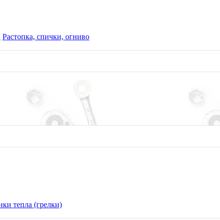
ы
Растопка, спички, огниво
ки тепла (грелки)