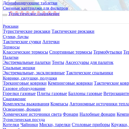
Дезинфицирующие таблетки
Сменные картриджи для фильтров
Туристическое снаряжение
Рюкзаки
Туристические рюкзаки
Тактические рюкзаки
Сумки, баулы
Тактические сумки
Аптечки
Термосы
Классические термосы
Спортивные термосы
Термобутылки
Те
Палатки
Экстремальные палатки
Тенты
Аксессуары для палаток
Спальные мешки
Экстремальные, эксклюзивные
Тактические спальники
Коврики, сидушки, подушки
Трекинговые коврики
Кемпинговые коврики
Тактические ков
Газовое оборудование
Горелки газовые
Плиты газовые
Баллоны газовые
Ветрозащит
Снаряжение
Комплекты выживания
Компасы
Автономные источники тепл
Освещение, фонари
Химические источники света
Фонари
Налобные фонари
Кемпи
Туристическая посуда
Котелки
Чайники
Миски, тарелки
Столовые приборы
Кружки,