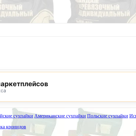
8 (800) 302-25-24
8 (495) 782-73-32
маркетплейсов
кса
йские сухпайки
Американские сухпайки
Польские сухпайки
Ис
ет работать на самовывоз в субботу 8 и 15 августа.
ка кронидов