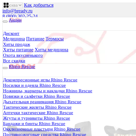
Как добраться
info@bready.ru
8 (800) 302-25-24
Акции
00
00
00
00
00
00
Пн 09
- 18
| Вт-Пт 09
- 20
| Сб 10
- 18
Дисконт
Медицина
Питание
Термосы
Будь Готов
.
Хиты продаж
Хиты питание
Хиты медицина
Магазин походного снаряжения
все для туризма, охоты, рыбалки
Охота вкусненького
Все скидки
Rhino Rescue
Каталог
0 руб.
Декомпресионные иглы Rhino Rescue
0
Носилки и одеяла Rhino Rescue
Ножницы, маркеры и накладки Rhino Rescue
Повязки и салфетки Rhino Rescue
Дыхательная реанимация Rhino Rescue
Тактические жилеты Rhino Rescue
Аптечки тактические Rhino Rescue
0
Жгуты и турникеты Rhino Rescue
Бандажи и бинты Rhino Rescue
Тактическая медицина
Окклюзионные пластыри Rhino Rescue
Еда в дорогу
Противоожоговые средства Rhino Rescue