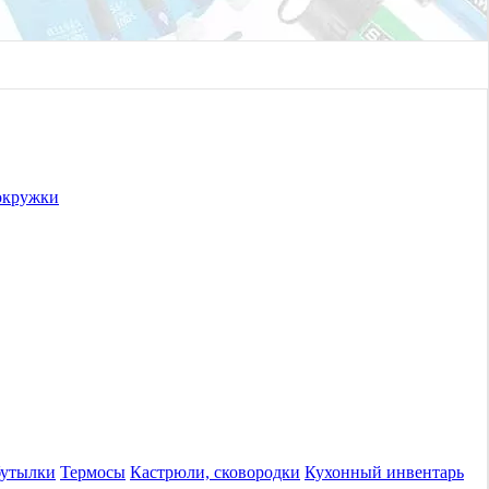
окружки
бутылки
Термосы
Кастрюли, сковородки
Кухонный инвентарь