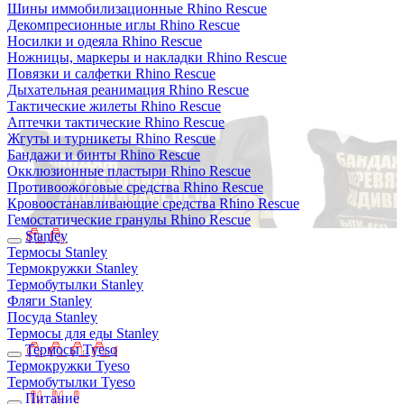
Шины иммобилизационные Rhino Rescue
Декомпресионные иглы Rhino Rescue
Носилки и одеяла Rhino Rescue
Ножницы, маркеры и накладки Rhino Rescue
Повязки и салфетки Rhino Rescue
Дыхательная реанимация Rhino Rescue
Тактические жилеты Rhino Rescue
Аптечки тактические Rhino Rescue
Жгуты и турникеты Rhino Rescue
Бандажи и бинты Rhino Rescue
Окклюзионные пластыри Rhino Rescue
Противоожоговые средства Rhino Rescue
Кровоостанавливающие средства Rhino Rescue
Гемостатические гранулы Rhino Rescue
Stanley
Термосы Stanley
Термокружки Stanley
Термобутылки Stanley
Фляги Stanley
Посуда Stanley
Термосы для еды Stanley
Термосы Tyeso
Термокружки Tyeso
Термобутылки Tyeso
Питание