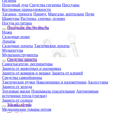
Гигиена
Походный душ
Средства гигиены
Писсуары
Костровые принадлежности
Таганки, треноги
Примус
Мангалы, коптильни
Печи
Шампуры
Растопка, спички, огниво
Посуда из титана
Походные инструменты
Ножи
Складные ножи
Лопаты
Складные лопаты
Тактические лопаты
Мультитулы
Мультиинструменты
Средства защиты
Самоспасатели, респираторы
Защита от животных и насекомых
Защита от комаров и мошки
Защита от клещей
Средства самообороны
Тактические ручки
Наколенники и налокотники
Аксессуары
Защита от холода
Тепловые маски
Покрывала спасательные
Автономные
источники тепла (грелки)
Защита от солнца
Товары оптом
Медицинские товары оптом