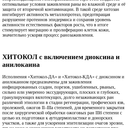
оптимальные условия заживления раны во влажной среде и её
защита от вторичной контаминации. В такой среде хитозан
ингибирует активность металлопротеаз, предотвращая
разрушение протеинов эпидермиса и сохраняя уровень
активности естественных факторов роста, что в итоге
стимулирует миграцию и пролиферацию клеток кожи,
значительно ускоряя процесс ранозаживления.
ХИТОКОЛ с включением диоксина и
анилокаина
Исполнения «Хитокол-ДА» и «Хитокол-КДА» с диоксином и
анилокаином предназначены для заживления
инфицированных ссадин, порезов, ушибленных, рваных,
сильно или умеренно экссудирующих, плоских и глубоких,
гранулирующих вялотекущих, долго незаживающих ран
различной этиологии в стадии регенерации, трофических язв,
пролежней, ожогов II–IIIа степеней, для временного закрытия
после хирургической обработки ожоговых ран IIIб степени с
целью их подготовки к аутодермопластике и донорских
участков, а также для ускорения эпителизации очагов эрозии,