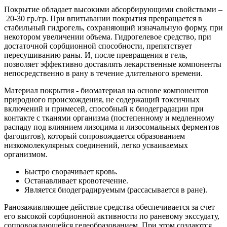
Покрытие обладает высокими абсорбирующими свойствами –
20-30 гр./гр. При впитывании покрытия превращается в
стабильный гидрогель, сохраняющий изначальную форму, при
некотором увеличении объема. Гидрогелевое средство, при
достаточной сорбционной способности, препятствует
пересушиванию раны. И, после превращения в гель,
позволяет эффективно доставлять лекарственные компоненты
непосредственно в рану в течение длительного времени.
Материал покрытия - биоматериал на основе компонентов
природного происхождения, не содержащий токсичных
включений и примесей, способный к биодеградации при
контакте с тканями организма (постепенному и медленному
распаду под влиянием лизоцима и лизосомальных ферментов
фагоцитов), который сопровождается образованием
низкомолекулярных соединений, легко усваиваемых
организмом.
Быстро сворачивает кровь.
Останавливает кровотечение.
Является биодеградируемым (рассасывается в ране).
Ранозаживляющее действие средства обеспечивается за счет
его высокой сорбционной активности по раневому экссудату,
сопровождающейся гелеобразованием. При этом создаются