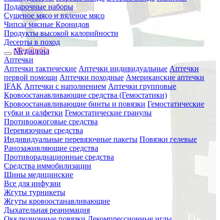
Подарочные наборы
Сушеное мясо и вяленое мясо
Чипсы мясные Кронидов
Продукты высокой калорийности
Десерты в поход
Медицина
Аптечки
Аптечки тактические
Аптечки индивидуальные
Аптечки
первой помощи
Аптечки походные
Американские аптечки
IFAK
Аптечки с наполнением
Аптечки групповые
Кровоостанавливающие средства (Гемостатики)
Кровоостанавливающие бинты и повязки
Гемостатические
губки и салфетки
Гемостатические гранулы
Противоожоговые средства
Перевязочные средства
Индивидуальные перевязочные пакеты
Повязки гелевые
Ранозаживляющие средства
Противорадиационные средства
Средства иммобилизации
Шины медицинские
Все для инфузии
Жгуты турникеты
Жгуты кровоостанавливающие
Дыхательная реанимация
Окклюзионные повязки
Декомпрессионные иглы