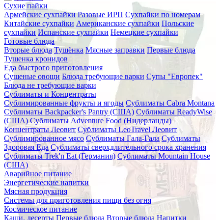
Сухие пайки
Армейские сухпайки
Разовые ИРП
Сухпайки по номерам
Китайские сухпайки
Американские сухпайки
Польские
сухпайки
Испанские сухпайки
Немецкие сухпайки
Готовые блюда
Вторые блюда
Тушёнка
Мясные заправки
Первые блюда
Тушенка кронидов
Еда быстрого приготовления
Сушеные овощи
Блюда требующие варки
Супы "Европек"
Блюда не требующие варки
Сублиматы и Концентраты
Сублимированные фрукты и ягоды
Сублиматы Cabra Montana
Сублиматы Backpacker's Pantry (США)
Сублиматы ReadyWise
(США)
Сублиматы Adventure Food (Нидерланды)
Концентраты Леовит
Сублиматы LeoTravel Леовит
Сублимированное мясо
Сублиматы Гала-Гала
Сублиматы
Здоровая Еда
Сублиматы сверхдлительного срока хранения
Сублиматы Trek'n Eat (Германия)
Сублиматы Mountain House
(США)
Аварийное питание
Энергетические напитки
Мясная продукция
Системы для приготовления пищи без огня
Космическое питание
Каши, десерты
Первые блюда
Вторые блюда
Напитки