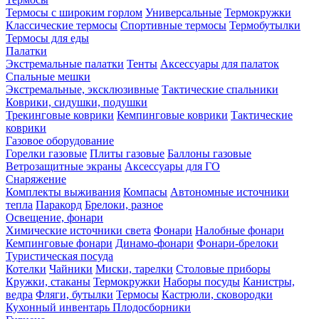
Термосы с широким горлом
Универсальные
Термокружки
Классические термосы
Спортивные термосы
Термобутылки
Термосы для еды
Палатки
Экстремальные палатки
Тенты
Аксессуары для палаток
Спальные мешки
Экстремальные, эксклюзивные
Тактические спальники
Коврики, сидушки, подушки
Трекинговые коврики
Кемпинговые коврики
Тактические
коврики
Газовое оборудование
Горелки газовые
Плиты газовые
Баллоны газовые
Ветрозащитные экраны
Аксессуары для ГО
Снаряжение
Комплекты выживания
Компасы
Автономные источники
тепла
Паракорд
Брелоки, разное
Освещение, фонари
Химические источники света
Фонари
Налобные фонари
Кемпинговые фонари
Динамо-фонари
Фонари-брелоки
Туристическая посуда
Котелки
Чайники
Миски, тарелки
Столовые приборы
Кружки, стаканы
Термокружки
Наборы посуды
Канистры,
ведра
Фляги, бутылки
Термосы
Кастрюли, сковородки
Кухонный инвентарь
Плодосборники