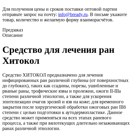
Для получения цены и сроков поставки оптовой партии
отправьте запрос на почту:
info@bready.ru
. В письме укажите
товар, количество и желаемую форму взаиморасчётов.
Предзаказ
Описание
Средство для лечения ран
Хитокол
Средство ХИТОКОЛ предназначено для лечения
инфицированных ран различной глубины (от поверхностных
до глубоких), таких как ссадины, порезы, ушибленные и
рваные раны, трофические язвы и пролежни, ожоги II-IIIа
степени различной этиологии, а также для ускорения
эпителизации очагов эрозий и язв на коже; для временного
закрытия после хирургической обработки ожоговых ран IIIб
степени с целью подготовки к аутодермопластике. Данное
средство может применяться на всех этапах раневого
процесса, а также при вялотекущих длительно незаживающих
ранах различной этиологии.