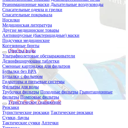
Реанимационные маски
Дыхательные воздуховоды
Спасательные одеяла и грелки
Спасательные покрывала
Носилки
Медицинская литература
Другие медицинские товары
Антивирусные (бактерицидные) маски
Подсумки медицинские
Когезивные бинты
Очистка воды
Ультрафиолетовые обеззараживатели
Дезинфицирующие таблетки
Сменные картриджи для фильтров
Бутылки без BPA
Бутылки с фильтром
Гидраторы и питьевые системы
Фильтры для воды
Трубочки фильтры
Походные фильтры
Гравитационные
фильтры
Помповые фильтры
Туристическое снаряжение
Рюкзаки
Туристические рюкзаки
Тактические рюкзаки
Сумки, баулы
Тактические сумки
Аптечки
Термосы