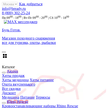
Как добраться
info@bready.ru
8 (800) 302-25-24
00
00
00
00
00
00
Пн 09
- 18
| Вт-Пт 09
- 20
| Сб 10
- 18
Будь Готов
.
Магазин походного снаряжения
все для туризма, охоты, рыбалки
Каталог
Акции
Хиты продаж
Хиты медицина
Хиты питание
Охота вкусненького
Все скидки
Дисконт
Медицина
Питание
Термосы
Rhino Rescue
Кровоостанавливающие наборы Rhino Rescue