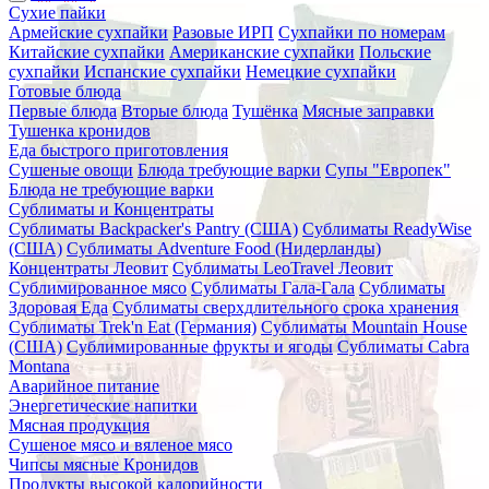
Сухие пайки
Армейские сухпайки
Разовые ИРП
Сухпайки по номерам
Китайские сухпайки
Американские сухпайки
Польские
сухпайки
Испанские сухпайки
Немецкие сухпайки
Готовые блюда
Первые блюда
Вторые блюда
Тушёнка
Мясные заправки
Тушенка кронидов
Еда быстрого приготовления
Сушеные овощи
Блюда требующие варки
Супы "Европек"
Блюда не требующие варки
Сублиматы и Концентраты
Сублиматы Backpacker's Pantry (США)
Сублиматы ReadyWise
(США)
Сублиматы Adventure Food (Нидерланды)
Концентраты Леовит
Сублиматы LeoTravel Леовит
Сублимированное мясо
Сублиматы Гала-Гала
Сублиматы
Здоровая Еда
Сублиматы сверхдлительного срока хранения
Сублиматы Trek'n Eat (Германия)
Сублиматы Mountain House
(США)
Сублимированные фрукты и ягоды
Сублиматы Cabra
Montana
Аварийное питание
Энергетические напитки
Мясная продукция
Сушеное мясо и вяленое мясо
Чипсы мясные Кронидов
Продукты высокой калорийности