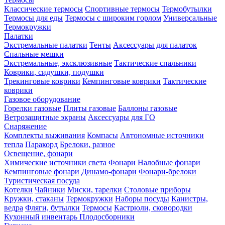
Классические термосы
Спортивные термосы
Термобутылки
Термосы для еды
Термосы с широким горлом
Универсальные
Термокружки
Палатки
Экстремальные палатки
Тенты
Аксессуары для палаток
Спальные мешки
Экстремальные, эксклюзивные
Тактические спальники
Коврики, сидушки, подушки
Трекинговые коврики
Кемпинговые коврики
Тактические
коврики
Газовое оборудование
Горелки газовые
Плиты газовые
Баллоны газовые
Ветрозащитные экраны
Аксессуары для ГО
Снаряжение
Комплекты выживания
Компасы
Автономные источники
тепла
Паракорд
Брелоки, разное
Освещение, фонари
Химические источники света
Фонари
Налобные фонари
Кемпинговые фонари
Динамо-фонари
Фонари-брелоки
Туристическая посуда
Котелки
Чайники
Миски, тарелки
Столовые приборы
Кружки, стаканы
Термокружки
Наборы посуды
Канистры,
ведра
Фляги, бутылки
Термосы
Кастрюли, сковородки
Кухонный инвентарь
Плодосборники