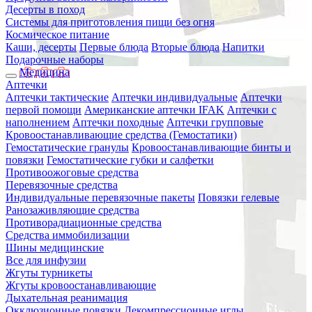
Десерты в поход
Системы для приготовления пищи без огня
Космическое питание
Каши, десерты
Первые блюда
Вторые блюда
Напитки
Подарочные наборы
Медицина
Аптечки
Аптечки тактические
Аптечки индивидуальные
Аптечки
первой помощи
Американские аптечки IFAK
Аптечки с
наполнением
Аптечки походные
Аптечки групповые
Кровоостанавливающие средства (Гемостатики)
Гемостатические гранулы
Кровоостанавливающие бинты и
повязки
Гемостатические губки и салфетки
Противоожоговые средства
Перевязочные средства
Индивидуальные перевязочные пакеты
Повязки гелевые
Ранозаживляющие средства
Противорадиационные средства
Средства иммобилизации
Шины медицинские
Все для инфузии
Жгуты турникеты
Жгуты кровоостанавливающие
Дыхательная реанимация
Окклюзионные повязки
Декомпрессионные иглы