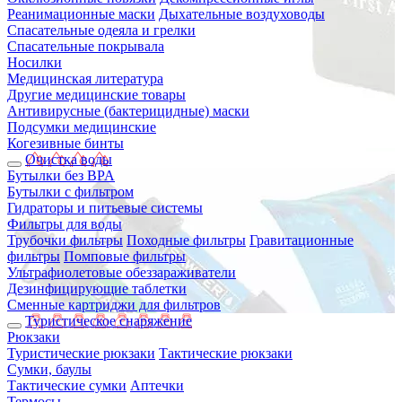
Реанимационные маски
Дыхательные воздуховоды
Спасательные одеяла и грелки
Спасательные покрывала
Носилки
Медицинская литература
Другие медицинские товары
Антивирусные (бактерицидные) маски
Подсумки медицинские
Когезивные бинты
Очистка воды
Бутылки без BPA
Бутылки с фильтром
Гидраторы и питьевые системы
Фильтры для воды
Трубочки фильтры
Походные фильтры
Гравитационные
фильтры
Помповые фильтры
Ультрафиолетовые обеззараживатели
Дезинфицирующие таблетки
Сменные картриджи для фильтров
Туристическое снаряжение
Рюкзаки
Туристические рюкзаки
Тактические рюкзаки
Сумки, баулы
Тактические сумки
Аптечки
Термосы