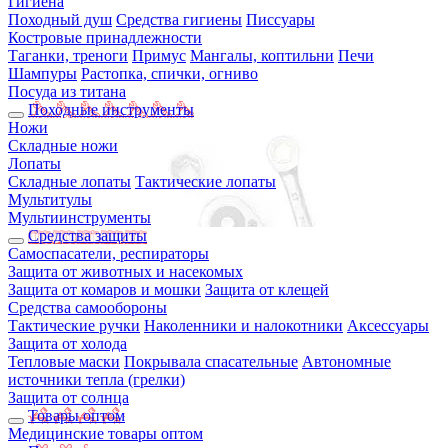
Гигиена
Походный душ
Средства гигиены
Писсуары
Костровые принадлежности
Таганки, треноги
Примус
Мангалы, коптильни
Печи
Шампуры
Растопка, спички, огниво
Посуда из титана
Походные инструменты
Ножи
Складные ножи
Лопаты
Складные лопаты
Тактические лопаты
Мультитулы
Мультиинструменты
Средства защиты
Самоспасатели, респираторы
Защита от животных и насекомых
Защита от комаров и мошки
Защита от клещей
Средства самообороны
Тактические ручки
Наколенники и налокотники
Аксессуары
Защита от холода
Тепловые маски
Покрывала спасательные
Автономные
источники тепла (грелки)
Защита от солнца
Товары оптом
Медицинские товары оптом