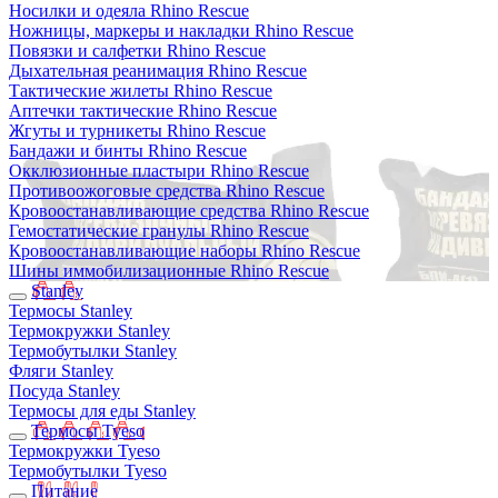
Носилки и одеяла Rhino Rescue
Ножницы, маркеры и накладки Rhino Rescue
Повязки и салфетки Rhino Rescue
Дыхательная реанимация Rhino Rescue
Тактические жилеты Rhino Rescue
Аптечки тактические Rhino Rescue
Жгуты и турникеты Rhino Rescue
Бандажи и бинты Rhino Rescue
Окклюзионные пластыри Rhino Rescue
Противоожоговые средства Rhino Rescue
Кровоостанавливающие средства Rhino Rescue
Гемостатические гранулы Rhino Rescue
Кровоостанавливающие наборы Rhino Rescue
Шины иммобилизационные Rhino Rescue
Stanley
Термосы Stanley
Термокружки Stanley
Термобутылки Stanley
Фляги Stanley
Посуда Stanley
Термосы для еды Stanley
Термосы Tyeso
Термокружки Tyeso
Термобутылки Tyeso
Питание