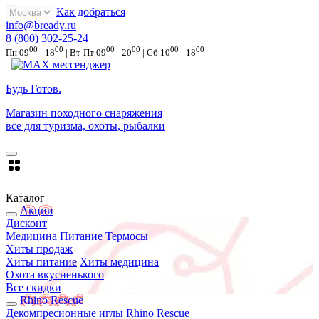
Как добраться
info@bready.ru
8 (800) 302-25-24
00
00
00
00
00
00
Пн 09
- 18
| Вт-Пт 09
- 20
| Сб 10
- 18
Будь Готов
.
Магазин походного снаряжения
все для туризма, охоты, рыбалки
Каталог
Акции
Дисконт
Медицина
Питание
Термосы
Хиты продаж
Хиты питание
Хиты медицина
Охота вкусненького
Все скидки
Rhino Rescue
Декомпресионные иглы Rhino Rescue