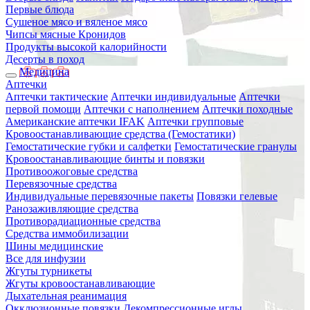
Первые блюда
Сушеное мясо и вяленое мясо
Чипсы мясные Кронидов
Продукты высокой калорийности
Десерты в поход
Медицина
Аптечки
Аптечки тактические
Аптечки индивидуальные
Аптечки
первой помощи
Аптечки с наполнением
Аптечки походные
Американские аптечки IFAK
Аптечки групповые
Кровоостанавливающие средства (Гемостатики)
Гемостатические губки и салфетки
Гемостатические гранулы
Кровоостанавливающие бинты и повязки
Противоожоговые средства
Перевязочные средства
Индивидуальные перевязочные пакеты
Повязки гелевые
Ранозаживляющие средства
Противорадиационные средства
Средства иммобилизации
Шины медицинские
Все для инфузии
Жгуты турникеты
Жгуты кровоостанавливающие
Дыхательная реанимация
Окклюзионные повязки
Декомпрессионные иглы