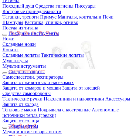
Гигиена
Походный душ
Средства гигиены
Писсуары
Костровые принадлежности
Таганки, треноги
Примус
Мангалы, коптильни
Печи
Шампуры
Растопка, спички, огниво
Посуда из титана
Походные инструменты
Ножи
Складные ножи
Лопаты
Складные лопаты
Тактические лопаты
Мультитулы
Мультиинструменты
Средства защиты
Самоспасатели, респираторы
Защита от животных и насекомых
Защита от комаров и мошки
Защита от клещей
Средства самообороны
Тактические ручки
Наколенники и налокотники
Аксессуары
Защита от холода
Тепловые маски
Покрывала спасательные
Автономные
источники тепла (грелки)
Защита от солнца
Товары оптом
Медицинские товары оптом