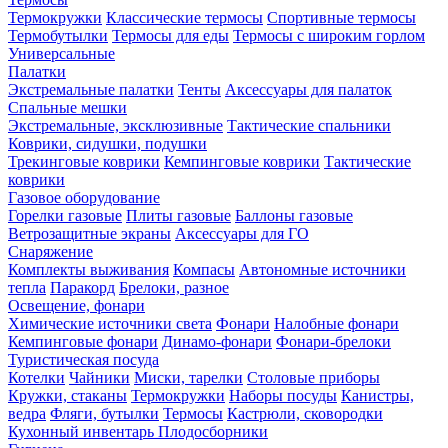
Термокружки
Классические термосы
Спортивные термосы
Термобутылки
Термосы для еды
Термосы с широким горлом
Универсальные
Палатки
Экстремальные палатки
Тенты
Аксессуары для палаток
Спальные мешки
Экстремальные, эксклюзивные
Тактические спальники
Коврики, сидушки, подушки
Трекинговые коврики
Кемпинговые коврики
Тактические
коврики
Газовое оборудование
Горелки газовые
Плиты газовые
Баллоны газовые
Ветрозащитные экраны
Аксессуары для ГО
Снаряжение
Комплекты выживания
Компасы
Автономные источники
тепла
Паракорд
Брелоки, разное
Освещение, фонари
Химические источники света
Фонари
Налобные фонари
Кемпинговые фонари
Динамо-фонари
Фонари-брелоки
Туристическая посуда
Котелки
Чайники
Миски, тарелки
Столовые приборы
Кружки, стаканы
Термокружки
Наборы посуды
Канистры,
ведра
Фляги, бутылки
Термосы
Кастрюли, сковородки
Кухонный инвентарь
Плодосборники