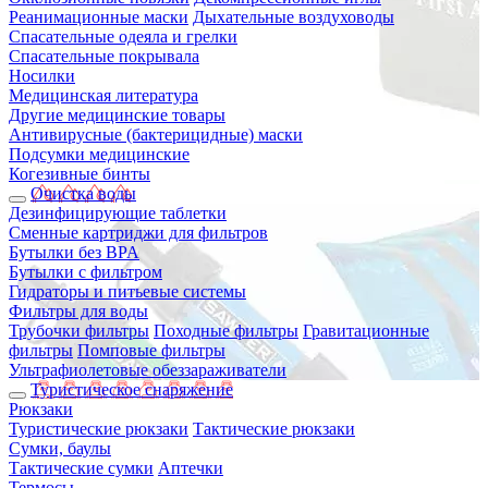
Реанимационные маски
Дыхательные воздуховоды
Спасательные одеяла и грелки
Спасательные покрывала
Носилки
Медицинская литература
Другие медицинские товары
Антивирусные (бактерицидные) маски
Подсумки медицинские
Когезивные бинты
Очистка воды
Дезинфицирующие таблетки
Сменные картриджи для фильтров
Бутылки без BPA
Бутылки с фильтром
Гидраторы и питьевые системы
Фильтры для воды
Трубочки фильтры
Походные фильтры
Гравитационные
фильтры
Помповые фильтры
Ультрафиолетовые обеззараживатели
Туристическое снаряжение
Рюкзаки
Туристические рюкзаки
Тактические рюкзаки
Сумки, баулы
Тактические сумки
Аптечки
Термосы