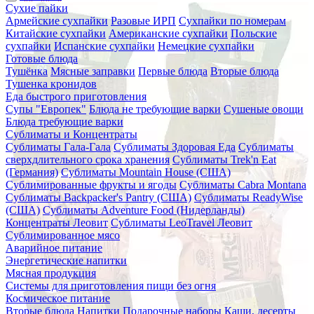
Сухие пайки
Армейские сухпайки
Разовые ИРП
Сухпайки по номерам
Китайские сухпайки
Американские сухпайки
Польские
сухпайки
Испанские сухпайки
Немецкие сухпайки
Готовые блюда
Тушёнка
Мясные заправки
Первые блюда
Вторые блюда
Тушенка кронидов
Еда быстрого приготовления
Супы "Европек"
Блюда не требующие варки
Сушеные овощи
Блюда требующие варки
Сублиматы и Концентраты
Сублиматы Гала-Гала
Сублиматы Здоровая Еда
Сублиматы
сверхдлительного срока хранения
Сублиматы Trek'n Eat
(Германия)
Сублиматы Mountain House (США)
Сублимированные фрукты и ягоды
Сублиматы Cabra Montana
Сублиматы Backpacker's Pantry (США)
Сублиматы ReadyWise
(США)
Сублиматы Adventure Food (Нидерланды)
Концентраты Леовит
Сублиматы LeoTravel Леовит
Сублимированное мясо
Аварийное питание
Энергетические напитки
Мясная продукция
Системы для приготовления пищи без огня
Космическое питание
Вторые блюда
Напитки
Подарочные наборы
Каши, десерты