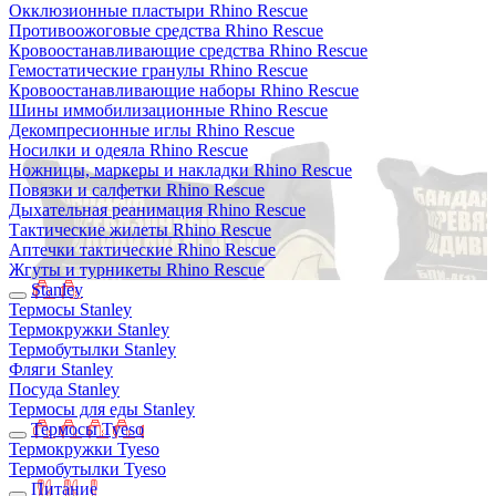
Окклюзионные пластыри Rhino Rescue
Противоожоговые средства Rhino Rescue
Кровоостанавливающие средства Rhino Rescue
Гемостатические гранулы Rhino Rescue
Кровоостанавливающие наборы Rhino Rescue
Шины иммобилизационные Rhino Rescue
Декомпресионные иглы Rhino Rescue
Носилки и одеяла Rhino Rescue
Ножницы, маркеры и накладки Rhino Rescue
Повязки и салфетки Rhino Rescue
Дыхательная реанимация Rhino Rescue
Тактические жилеты Rhino Rescue
Аптечки тактические Rhino Rescue
Жгуты и турникеты Rhino Rescue
Stanley
Термосы Stanley
Термокружки Stanley
Термобутылки Stanley
Фляги Stanley
Посуда Stanley
Термосы для еды Stanley
Термосы Tyeso
Термокружки Tyeso
Термобутылки Tyeso
Питание