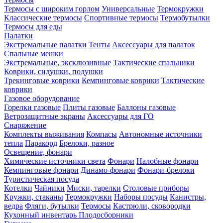
Термосы с широким горлом
Универсальные
Термокружки
Классические термосы
Спортивные термосы
Термобутылки
Термосы для еды
Палатки
Экстремальные палатки
Тенты
Аксессуары для палаток
Спальные мешки
Экстремальные, эксклюзивные
Тактические спальники
Коврики, сидушки, подушки
Трекинговые коврики
Кемпинговые коврики
Тактические
коврики
Газовое оборудование
Горелки газовые
Плиты газовые
Баллоны газовые
Ветрозащитные экраны
Аксессуары для ГО
Снаряжение
Комплекты выживания
Компасы
Автономные источники
тепла
Паракорд
Брелоки, разное
Освещение, фонари
Химические источники света
Фонари
Налобные фонари
Кемпинговые фонари
Динамо-фонари
Фонари-брелоки
Туристическая посуда
Котелки
Чайники
Миски, тарелки
Столовые приборы
Кружки, стаканы
Термокружки
Наборы посуды
Канистры,
ведра
Фляги, бутылки
Термосы
Кастрюли, сковородки
Кухонный инвентарь
Плодосборники