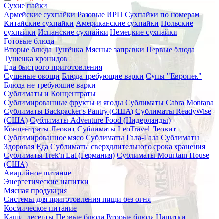
Сухие пайки
Армейские сухпайки
Разовые ИРП
Сухпайки по номерам
Китайские сухпайки
Американские сухпайки
Польские
сухпайки
Испанские сухпайки
Немецкие сухпайки
Готовые блюда
Вторые блюда
Тушёнка
Мясные заправки
Первые блюда
Тушенка кронидов
Еда быстрого приготовления
Сушеные овощи
Блюда требующие варки
Супы "Европек"
Блюда не требующие варки
Сублиматы и Концентраты
Сублимированные фрукты и ягоды
Сублиматы Cabra Montana
Сублиматы Backpacker's Pantry (США)
Сублиматы ReadyWise
(США)
Сублиматы Adventure Food (Нидерланды)
Концентраты Леовит
Сублиматы LeoTravel Леовит
Сублимированное мясо
Сублиматы Гала-Гала
Сублиматы
Здоровая Еда
Сублиматы сверхдлительного срока хранения
Сублиматы Trek'n Eat (Германия)
Сублиматы Mountain House
(США)
Аварийное питание
Энергетические напитки
Мясная продукция
Системы для приготовления пищи без огня
Космическое питание
Каши, десерты
Первые блюда
Вторые блюда
Напитки