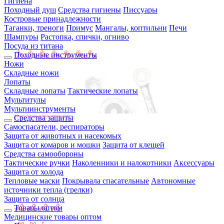
Гигиена
Походный душ
Средства гигиены
Писсуары
Костровые принадлежности
Таганки, треноги
Примус
Мангалы, коптильни
Печи
Шампуры
Растопка, спички, огниво
Посуда из титана
Походные инструменты
Ножи
Складные ножи
Лопаты
Складные лопаты
Тактические лопаты
Мультитулы
Мультиинструменты
Средства защиты
Самоспасатели, респираторы
Защита от животных и насекомых
Защита от комаров и мошки
Защита от клещей
Средства самообороны
Тактические ручки
Наколенники и налокотники
Аксессуары
Защита от холода
Тепловые маски
Покрывала спасательные
Автономные
источники тепла (грелки)
Защита от солнца
Товары оптом
Медицинские товары оптом