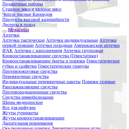
Подарочные наборы
Сушеное мясо и вяленое мясо
Чипсы мясные Кронидов
Продукты высокой калорийности
Десерты в поход
Медицина
Аптечки
Аптечки тактические
Аптечки индивидуальные
Аптечки
первой помощи
Аптечки походные
Американские аптечки
IFAK
Аптечки с наполнением
Аптечки групповые
Кровоостанавливающие средства (Гемостатики)
Кровоостанавливающие бинты и повязки
Гемостатические
губки и салфетки
Гемостатические гранулы
Противоожоговые средства
Перевязочные средства
Индивидуальные перевязочные пакеты
Повязки гелевые
Ранозаживляющие средства
Противорадиационные средства
Средства иммобилизации
Шины медицинские
Все для инфузии
Жгуты турникеты
Жгуты кровоостанавливающие
Дыхательная реанимация
Окклюзионные повязки
Декомпрессионные иглы