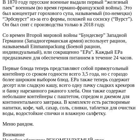
В 1870 году прусские военные выдали первый “железный
паек” военным (во время германо-французской войны). Это
был концентрат горохового супа, называемый (по-немецки)
“Эрбсвурст” из-за его формы, похожей на сосиску (“Вурст”).
Он был снят с производства только в 2018 году.
Со времен Второй мировой войны “Бундесвер” Западной
Германии (Западногерманская армия) использует рацион,
называемый Einmannpackung (Боевой рацион,
индивидуальный), или сокращенно "EPa”. Каждый EPa
предназначен для обеспечения питанием в течение 24 часов.
Первые блюда теперь представляют собой прямоугольный
контейнер со сроком годности всего 3,5 года, но с гораздо
более широким выбором блюд. EPa также теперь содержит
десерт или сладкую кашу, всего одну пачку сладких крекеров
и банку нарезанного ржаного хлеба. Они также содержат
небольшие контейнеры с паштетом, спредом и джемом для
континентального завтрака. В комплекте есть растворимые
напитки, кофе, чай, сахар, соль, сливки, таблетки для очистки
воды, водостойкие спички и влажную салфетку.
Меню рандом.
Внимание