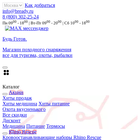
Как добраться
info@bready.ru
8 (800) 302-25-24
00
00
00
00
00
00
Пн 09
- 18
| Вт-Пт 09
- 20
| Сб 10
- 18
Будь Готов
.
Магазин походного снаряжения
все для туризма, охоты, рыбалки
Каталог
Акции
Хиты продаж
Хиты медицина
Хиты питание
Охота вкусненького
Все скидки
Дисконт
Медицина
Питание
Термосы
Rhino Rescue
Кровоостанавливающие наборы Rhino Rescue