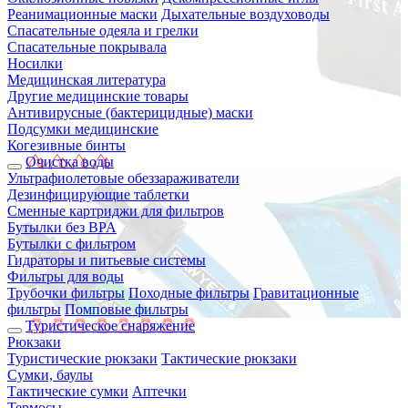
Реанимационные маски
Дыхательные воздуховоды
Спасательные одеяла и грелки
Спасательные покрывала
Носилки
Медицинская литература
Другие медицинские товары
Антивирусные (бактерицидные) маски
Подсумки медицинские
Когезивные бинты
Очистка воды
Ультрафиолетовые обеззараживатели
Дезинфицирующие таблетки
Сменные картриджи для фильтров
Бутылки без BPA
Бутылки с фильтром
Гидраторы и питьевые системы
Фильтры для воды
Трубочки фильтры
Походные фильтры
Гравитационные
фильтры
Помповые фильтры
Туристическое снаряжение
Рюкзаки
Туристические рюкзаки
Тактические рюкзаки
Сумки, баулы
Тактические сумки
Аптечки
Термосы