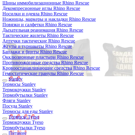
Шины иммобилизационные Rhino Rescue
Декомпресионные иглы Rhino Rescue
Носилки и одеяла Rhino Rescue
Ножницы, маркеры и накладки Rhino Rescue
Повязки и салфетки Rhino Rescue
Дыхательная реанимация Rhino Rescue
Тактические жилеты Rhino Rescue
Аптечки тактические Rhino Rescue
Жгуты и турникеты Rhino Rescue
Бандажи и бинты Rhino Rescue
Окклюзионные пластыри Rhino Rescue
Противоожоговые средства Rhino Rescue
Кровоостанавливающие средства Rhino Rescue
Гемостатические гранулы Rhino Rescue
Stanley
Термосы Stanley
Термокружки Stanley
Термобутылки Stanley
Фляги Stanley
Посуда Stanley
Термосы для еды Stanley
Термосы Tyeso
Термокружки Tyeso
Термобутылки Tyeso
Питание