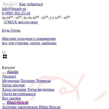
Как добраться
info@bready.ru
8 (800) 302-25-24
00
00
00
00
00
00
Пн 09
- 18
| Вт-Пт 09
- 20
| Сб 10
- 18
Будь Готов
.
Магазин походного снаряжения
все для туризма, охоты, рыбалки
Каталог
Акции
Дисконт
Медицина
Питание
Термосы
Хиты продаж
Хиты питание
Хиты медицина
Охота вкусненького
Все скидки
Rhino Rescue
Аптечки тактические Rhino Rescue