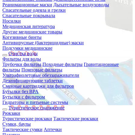
Реанимационные маски
Дыхательные воздуховоды
Спасательные одеяла и грелки
Спасательные покрывала
Носилки
Медицинская литература
Другие медицинские товары
Когезивные бинты
Антивирусные (бактерицидные) маски
Подсумки медицинские
Очистка воды
Фильтры для воды
Трубочки фильтры
Походные фильтры
Гравитационные
фильтры
Помповые фильтры
Ультрафиолетовые обеззараживатели
Дезинфицирующие таблетки
Сменные картриджи для фильтров
Бутылки без BPA
Бутылки с фильтром
Гидраторы и питьевые системы
Туристическое снаряжение
Рюкзаки
Туристические рюкзаки
Тактические рюкзаки
Сумки, баулы
Тактические сумки
Аптечки
Палатки