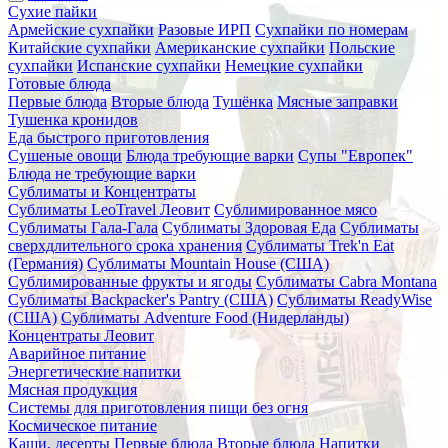
Сухие пайки
Армейские сухпайки
Разовые ИРП
Сухпайки по номерам
Китайские сухпайки
Американские сухпайки
Польские
сухпайки
Испанские сухпайки
Немецкие сухпайки
Готовые блюда
Первые блюда
Вторые блюда
Тушёнка
Мясные заправки
Тушенка кронидов
Еда быстрого приготовления
Сушеные овощи
Блюда требующие варки
Супы "Европек"
Блюда не требующие варки
Сублиматы и Концентраты
Сублиматы LeoTravel Леовит
Сублимированное мясо
Сублиматы Гала-Гала
Сублиматы Здоровая Еда
Сублиматы
сверхдлительного срока хранения
Сублиматы Trek'n Eat
(Германия)
Сублиматы Mountain House (США)
Сублимированные фрукты и ягоды
Сублиматы Cabra Montana
Сублиматы Backpacker's Pantry (США)
Сублиматы ReadyWise
(США)
Сублиматы Adventure Food (Нидерланды)
Концентраты Леовит
Аварийное питание
Энергетические напитки
Мясная продукция
Системы для приготовления пищи без огня
Космическое питание
Каши, десерты
Первые блюда
Вторые блюда
Напитки