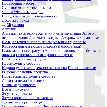
Подарочные наборы
Сушеное мясо и вяленое мясо
Чипсы мясные Кронидов
Продукты высокой калорийности
Десерты в поход
Медицина
Аптечки
Аптечки тактические
Аптечки индивидуальные
Аптечки
первой помощи
Аптечки походные
Американские аптечки
IFAK
Аптечки с наполнением
Аптечки групповые
Кровоостанавливающие средства (Гемостатики)
Гемостатические гранулы
Кровоостанавливающие бинты и
повязки
Гемостатические губки и салфетки
Противоожоговые средства
Перевязочные средства
Индивидуальные перевязочные пакеты
Повязки гелевые
Ранозаживляющие средства
Противорадиационные средства
Средства иммобилизации
Шины медицинские
Все для инфузии
Жгуты турникеты
Жгуты кровоостанавливающие
Дыхательная реанимация
Окклюзионные повязки
Декомпрессионные иглы