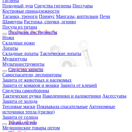
Гигиена
Походный душ
Средства гигиены
Писсуары
Костровые принадлежности
Таганки, треноги
Примус
Мангалы, коптильни
Печи
Шампуры
Растопка, спички, огниво
Посуда из титана
Походные инструменты
Ножи
Складные ножи
Лопаты
Складные лопаты
Тактические лопаты
Мультитулы
Мультиинструменты
Средства защиты
Самоспасатели, респираторы
Защита от животных и насекомых
Защита от комаров и мошки
Защита от клещей
Средства самообороны
Тактические ручки
Наколенники и налокотники
Аксессуары
Защита от холода
Тепловые маски
Покрывала спасательные
Автономные
источники тепла (грелки)
Защита от солнца
Товары оптом
Медицинские товары оптом