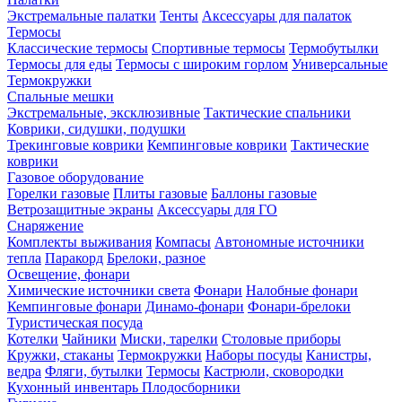
Экстремальные палатки
Тенты
Аксессуары для палаток
Термосы
Классические термосы
Спортивные термосы
Термобутылки
Термосы для еды
Термосы с широким горлом
Универсальные
Термокружки
Спальные мешки
Экстремальные, эксклюзивные
Тактические спальники
Коврики, сидушки, подушки
Трекинговые коврики
Кемпинговые коврики
Тактические
коврики
Газовое оборудование
Горелки газовые
Плиты газовые
Баллоны газовые
Ветрозащитные экраны
Аксессуары для ГО
Снаряжение
Комплекты выживания
Компасы
Автономные источники
тепла
Паракорд
Брелоки, разное
Освещение, фонари
Химические источники света
Фонари
Налобные фонари
Кемпинговые фонари
Динамо-фонари
Фонари-брелоки
Туристическая посуда
Котелки
Чайники
Миски, тарелки
Столовые приборы
Кружки, стаканы
Термокружки
Наборы посуды
Канистры,
ведра
Фляги, бутылки
Термосы
Кастрюли, сковородки
Кухонный инвентарь
Плодосборники