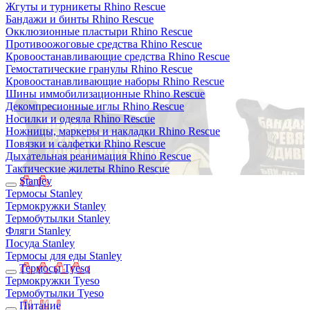
Жгуты и турникеты Rhino Rescue
Бандажи и бинты Rhino Rescue
Окклюзионные пластыри Rhino Rescue
Противоожоговые средства Rhino Rescue
Кровоостанавливающие средства Rhino Rescue
Гемостатические гранулы Rhino Rescue
Кровоостанавливающие наборы Rhino Rescue
Шины иммобилизационные Rhino Rescue
Декомпресионные иглы Rhino Rescue
Носилки и одеяла Rhino Rescue
Ножницы, маркеры и накладки Rhino Rescue
Повязки и салфетки Rhino Rescue
Дыхательная реанимация Rhino Rescue
Тактические жилеты Rhino Rescue
Stanley
Термосы Stanley
Термокружки Stanley
Термобутылки Stanley
Фляги Stanley
Посуда Stanley
Термосы для еды Stanley
Термосы Tyeso
Термокружки Tyeso
Термобутылки Tyeso
Питание