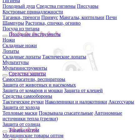
Гигиена
Походный душ
Средства гигиены
Писсуары
Костровые принадлежности
Таганки, треноги
Примус
Мангалы, коптильни
Печи
Шампуры
Растопка, спички, огниво
Посуда из титана
Походные инструменты
Ножи
Складные ножи
Лопаты
Складные лопаты
Тактические лопаты
Мультитулы
Мультиинструменты
Средства защиты
Самоспасатели, респираторы
Защита от животных и насекомых
Защита от комаров и мошки
Защита от клещей
Средства самообороны
Тактические ручки
Наколенники и налокотники
Аксессуары
Защита от холода
Тепловые маски
Покрывала спасательные
Автономные
источники тепла (грелки)
Защита от солнца
Товары оптом
Медицинские товары оптом