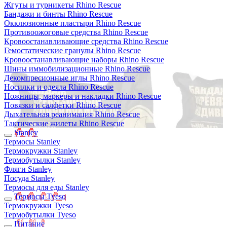
Жгуты и турникеты Rhino Rescue
Бандажи и бинты Rhino Rescue
Окклюзионные пластыри Rhino Rescue
Противоожоговые средства Rhino Rescue
Кровоостанавливающие средства Rhino Rescue
Гемостатические гранулы Rhino Rescue
Кровоостанавливающие наборы Rhino Rescue
Шины иммобилизационные Rhino Rescue
Декомпресионные иглы Rhino Rescue
Носилки и одеяла Rhino Rescue
Ножницы, маркеры и накладки Rhino Rescue
Повязки и салфетки Rhino Rescue
Дыхательная реанимация Rhino Rescue
Тактические жилеты Rhino Rescue
Stanley
Термосы Stanley
Термокружки Stanley
Термобутылки Stanley
Фляги Stanley
Посуда Stanley
Термосы для еды Stanley
Термосы Tyeso
Термокружки Tyeso
Термобутылки Tyeso
Питание