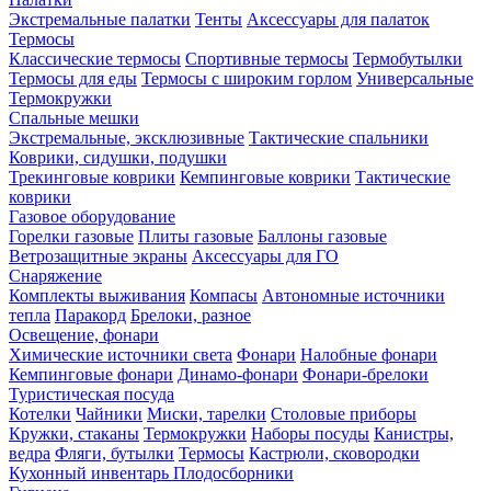
Экстремальные палатки
Тенты
Аксессуары для палаток
Термосы
Классические термосы
Спортивные термосы
Термобутылки
Термосы для еды
Термосы с широким горлом
Универсальные
Термокружки
Спальные мешки
Экстремальные, эксклюзивные
Тактические спальники
Коврики, сидушки, подушки
Трекинговые коврики
Кемпинговые коврики
Тактические
коврики
Газовое оборудование
Горелки газовые
Плиты газовые
Баллоны газовые
Ветрозащитные экраны
Аксессуары для ГО
Снаряжение
Комплекты выживания
Компасы
Автономные источники
тепла
Паракорд
Брелоки, разное
Освещение, фонари
Химические источники света
Фонари
Налобные фонари
Кемпинговые фонари
Динамо-фонари
Фонари-брелоки
Туристическая посуда
Котелки
Чайники
Миски, тарелки
Столовые приборы
Кружки, стаканы
Термокружки
Наборы посуды
Канистры,
ведра
Фляги, бутылки
Термосы
Кастрюли, сковородки
Кухонный инвентарь
Плодосборники