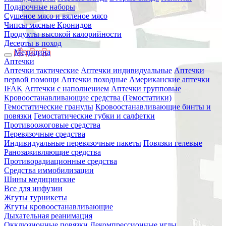
Подарочные наборы
Сушеное мясо и вяленое мясо
Чипсы мясные Кронидов
Продукты высокой калорийности
Десерты в поход
Медицина
Аптечки
Аптечки тактические
Аптечки индивидуальные
Аптечки
первой помощи
Аптечки походные
Американские аптечки
IFAK
Аптечки с наполнением
Аптечки групповые
Кровоостанавливающие средства (Гемостатики)
Гемостатические гранулы
Кровоостанавливающие бинты и
повязки
Гемостатические губки и салфетки
Противоожоговые средства
Перевязочные средства
Индивидуальные перевязочные пакеты
Повязки гелевые
Ранозаживляющие средства
Противорадиационные средства
Средства иммобилизации
Шины медицинские
Все для инфузии
Жгуты турникеты
Жгуты кровоостанавливающие
Дыхательная реанимация
Окклюзионные повязки
Декомпрессионные иглы