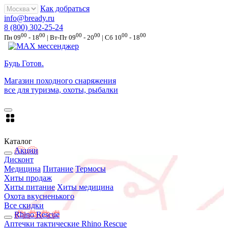
Как добраться
info@bready.ru
8 (800) 302-25-24
00
00
00
00
00
00
Пн 09
- 18
| Вт-Пт 09
- 20
| Сб 10
- 18
Будь Готов
.
Магазин походного снаряжения
все для туризма, охоты, рыбалки
Каталог
Акции
Дисконт
Медицина
Питание
Термосы
Хиты продаж
Хиты питание
Хиты медицина
Охота вкусненького
Все скидки
Rhino Rescue
Аптечки тактические Rhino Rescue