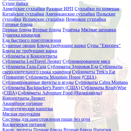
Сухие пайки
Армейские сухпайки
Разовые ИРП
Сухпайки по номерам
Китайские сухпайки
Американские сухпайки
Польские
сухпайки
Испанские сухпайки
Немецкие сухпайки
Готовые блюда
Первые блюда
Вторые блюда
Тушёнка
Мясные заправки
Тушенка кронидов
Еда быстрого приготовления
Сушеные овощи
Блюда требующие варки
Супы "Европек"
Блюда не требующие варки
Сублиматы и Концентраты
Сублиматы LeoTravel Леовит
Сублимированное мясо
Сублиматы Гала-Гала
Сублиматы Здоровая Еда
Сублиматы
сверхдлительного срока хранения
Сублиматы Trek'n Eat
(Германия)
Сублиматы Mountain House (США)
Сублимированные фрукты и ягоды
Сублиматы Cabra Montana
Сублиматы Backpacker's Pantry (США)
Сублиматы ReadyWise
(США)
Сублиматы Adventure Food (Нидерланды)
Концентраты Леовит
Аварийное питание
Энергетические напитки
Мясная продукция
Системы для приготовления пищи без огня
Космическое питание
Каши, десерты
Первые блюда
Вторые блюда
Напитки