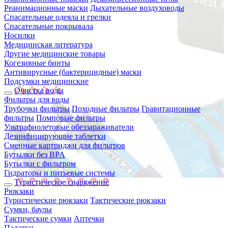
Реанимационные маски
Дыхательные воздуховоды
Спасательные одеяла и грелки
Спасательные покрывала
Носилки
Медицинская литература
Другие медицинские товары
Когезивные бинты
Антивирусные (бактерицидные) маски
Подсумки медицинские
Очистка воды
Фильтры для воды
Трубочки фильтры
Походные фильтры
Гравитационные
фильтры
Помповые фильтры
Ультрафиолетовые обеззараживатели
Дезинфицирующие таблетки
Сменные картриджи для фильтров
Бутылки без BPA
Бутылки с фильтром
Гидраторы и питьевые системы
Туристическое снаряжение
Рюкзаки
Туристические рюкзаки
Тактические рюкзаки
Сумки, баулы
Тактические сумки
Аптечки
Палатки